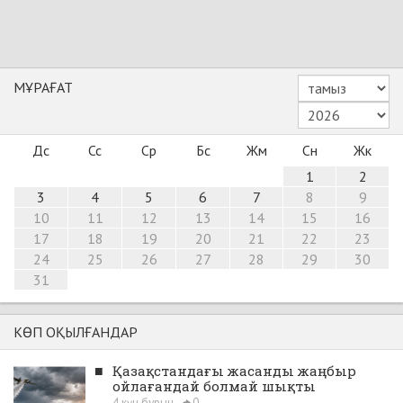
МҰРАҒАТ
Дс
Сс
Ср
Бс
Жм
Сн
Жк
1
2
3
4
5
6
7
8
9
10
11
12
13
14
15
16
17
18
19
20
21
22
23
24
25
26
27
28
29
30
31
КӨП ОҚЫЛҒАНДАР
■
Қазақстандағы жасанды жаңбыр
ойлағандай болмай шықты
4 күн бұрын
0