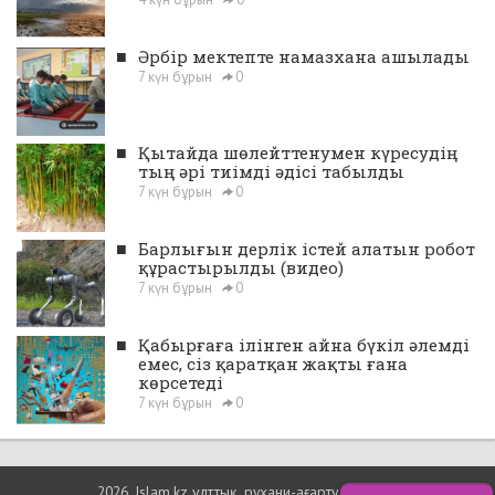
■
Әрбір мектепте намазхана ашылады
7 күн бұрын
0
■
Қытайда шөлейттенумен күресудің
тың әрі тиімді әдісі табылды
7 күн бұрын
0
■
Барлығын дерлік істей алатын робот
құрастырылды (видео)
7 күн бұрын
0
■
Қабырғаға ілінген айна бүкіл әлемді
емес, сіз қаратқан жақты ғана
көрсетеді
7 күн бұрын
0
2026, Islam.kz ұлттық, рухани-ағарту порталы