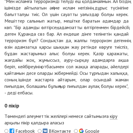
"Мен исламға терроризмді телуді еш қолдамаймын. Ал біздің
ішімізде айтылатын әңгіме ислам негізінің дұрыс түсінігіне
бағытталуы тиіс. Ол үшін сауатты уағыздар болуы керек.
Мешіттер салынып жатыр, мешітке баратын адамдар да
көп. "Бір адамды өлтірсең, адамзатты өлтіргенмен бірдейсің"
деген Құранда сөз бар. Ал ендеше дінге телінетін қандай
терроризм бұл? Сондықтан да, жалпы терроризм дегеннің
өзін адамзатқа қарсы шыққан жау ретінде көруге тиіспіз,
бұдан жастарымыз алыс болуы керек. Қазір қаражаты,
жағдайы жоқ, жұмыссыз, ауру-сырқау адамдарға ақша
беріп, кейбіреуінің отбасымен сол жаққа апарады, әйелдері
қайтамын десе оларды жібермейді. Осы тұрғыдан халыққа,
соның ішінде жастарға айтарым, олар осындай жаман
пиғылдан, болашағы бұлыңғыр пиғылдан аулақ болуы керек",
- деді елбасы.
0
пікір
Төмендегі әлеуметтік желілері немесе сайтымызға
кіру
арқылы пікір қалдыра аласыз
Facebook
ВКонтакте
Google