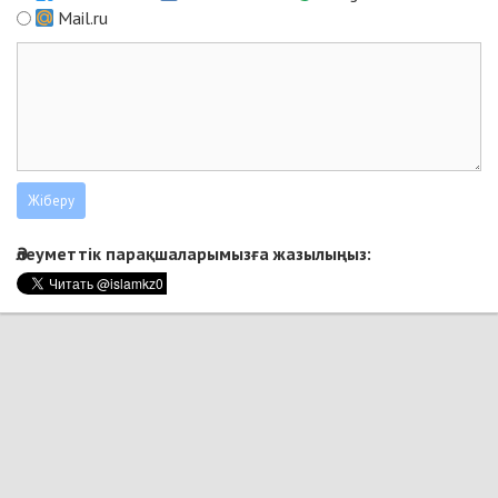
Mail.ru
Әлеуметтік парақшаларымызға жазылыңыз: