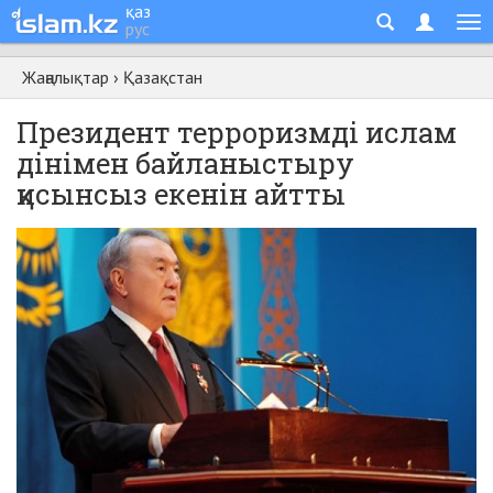
қаз
рус
Жаңалықтар
›
Қазақстан
Президент терроризмді ислам
дінімен байланыстыру
қисынсыз екенін айтты