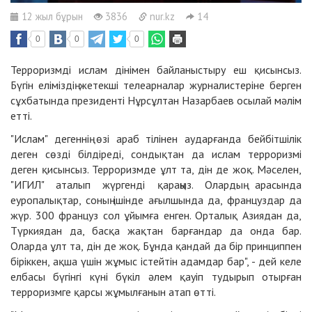
12 жыл бұрын
3836
nur.kz
14
0
0
0
Терроризмді ислам дінімен байланыстыру еш қисынсыз.
Бүгін еліміздің жетекші телеарналар журналистеріне берген
сұхбатында президенті Нұрсұлтан Назарбаев осылай мәлім
етті.
"Ислам" дегеннің өзі араб тілінен аударғанда бейбітшілік
деген сөзді білдіреді, сондықтан да ислам терроризмі
деген қисынсыз. Терроризмде ұлт та, дін де жоқ. Мәселен,
"ИГИЛ" аталып жүргенді қараңыз. Олардың арасында
еуропалықтар, соның ішінде ағылшында да, француздар да
жүр. 300 француз сол ұйымға енген. Орталық Азиядан да,
Түркиядан да, басқа жақтан барғандар да онда бар.
Оларда ұлт та, дін де жоқ. Бұнда қандай да бір принциппен
біріккен, ақша үшін жұмыс істейтін адамдар бар", - дей келе
елбасы бүгінгі күні бүкіл әлем қауіп тудырып отырған
терроризмге қарсы жұмылғанын атап өтті.