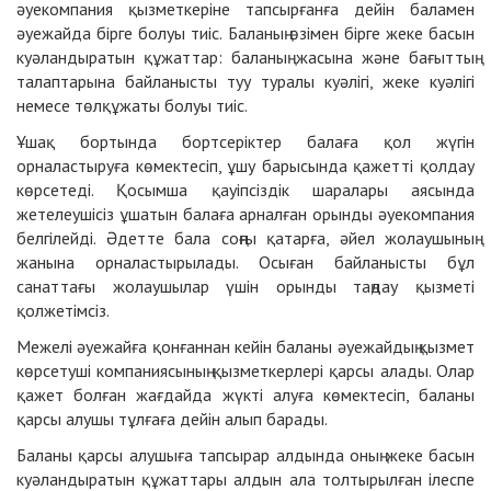
әуекомпания қызметкеріне тапсырғанға дейін баламен
әуежайда бірге болуы тиіс. Баланың өзімен бірге жеке басын
куәландыратын құжаттар: баланың жасына және бағыттың
талаптарына байланысты туу туралы куәлігі, жеке куәлігі
немесе төлқұжаты болуы тиіс.
Ұшақ бортында бортсеріктер балаға қол жүгін
орналастыруға көмектесіп, ұшу барысында қажетті қолдау
көрсетеді. Қосымша қауіпсіздік шаралары аясында
жетелеушісіз ұшатын балаға арналған орынды әуекомпания
белгілейді. Әдетте бала соңғы қатарға, әйел жолаушының
жанына орналастырылады. Осыған байланысты бұл
санаттағы жолаушылар үшін орынды таңдау қызметі
қолжетімсіз.
Межелі әуежайға қонғаннан кейін баланы әуежайдың қызмет
көрсетуші компаниясының қызметкерлері қарсы алады. Олар
қажет болған жағдайда жүкті алуға көмектесіп, баланы
қарсы алушы тұлғаға дейін алып барады.
Баланы қарсы алушыға тапсырар алдында оның жеке басын
куәландыратын құжаттары алдын ала толтырылған ілеспе