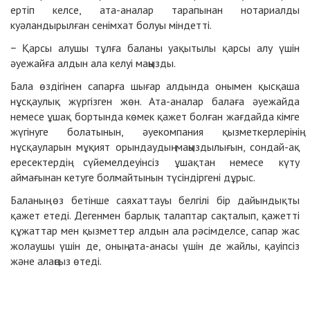
ертіп келсе, ата-аналар тарапынан нотариалды
куәландырылған сенімхат болуы міндетті.
− Қарсы алушы тұлға баланы уақытылы қарсы алу үшін
әуежайға алдын ала келуі маңызды.
Бала өздігінен сапарға шығар алдында онымен қысқаша
нұсқаулық жүргізген жөн. Ата-аналар балаға әуежайда
немесе ұшақ бортында көмек қажет болған жағдайда кімге
жүгінуге болатынын, әуекомпания қызметкерлерінің
нұсқауларын мұқият орындаудың маңыздылығын, сондай-ақ
ересектердің сүйемелдеуінсіз ұшақтан немесе күту
аймағынан кетуге болмайтынын түсіндіргені дұрыс.
Баланың өз бетінше саяхаттауы белгілі бір дайындықты
қажет етеді. Дегенмен барлық талаптар сақталып, қажетті
құжаттар мен қызметтер алдын ала рәсімделсе, сапар жас
жолаушы үшін де, оның ата-анасы үшін де жайлы, қауіпсіз
және алаңсыз өтеді.