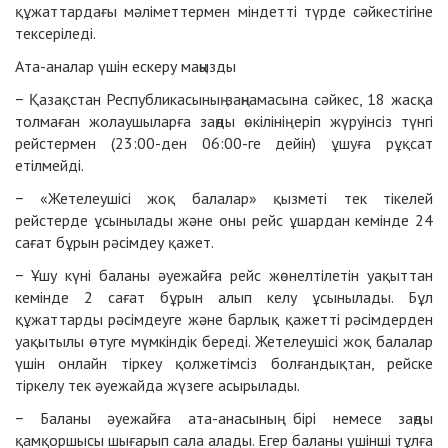
құжаттардағы мәліметтермен міндетті түрде сәйкестігіне
тексеріледі.
Ата-аналар үшін ескеру маңызды
− Қазақстан Республикасының заңнамасына сәйкес, 18 жасқа
толмаған жолаушыларға заңды өкілінің еріп жүруінсіз түнгі
рейстермен (23:00-ден 06:00-ге дейін) ұшуға рұқсат
етілмейді.
− «Жетелеушісі жоқ балалар» қызметі тек тікелей
рейстерде ұсынылады және оны рейс ұшардан кемінде 24
сағат бұрын рәсімдеу қажет.
− Ұшу күні баланы әуежайға рейс жөнелтілетін уақыттан
кемінде 2 сағат бұрын алып келу ұсынылады. Бұл
құжаттарды рәсімдеуге және барлық қажетті рәсімдерден
уақытылы өтуге мүмкіндік береді. Жетелеушісі жоқ балалар
үшін онлайн тіркеу қолжетімсіз болғандықтан, рейске
тіркелу тек әуежайда жүзеге асырылады.
− Баланы әуежайға ата-анасының бірі немесе заңды
қамқоршысы шығарып сала алады. Егер баланы үшінші тұлға