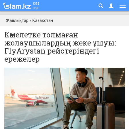
қаз
рус
Жаңалықтар
›
Қазақстан
Кәмелетке толмаған
жолаушылардың жеке ұшуы:
FlyArystan рейстеріндегі
ережелер