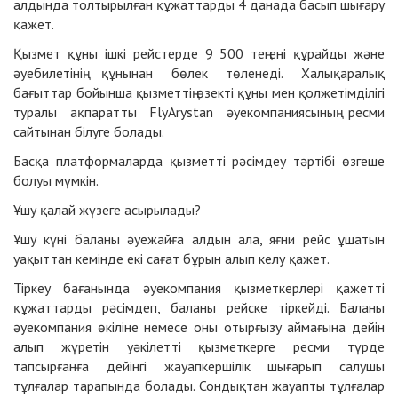
алдында толтырылған құжаттарды 4 данада басып шығару
қажет.
Қызмет құны ішкі рейстерде 9 500 теңгені құрайды және
әуебилетінің құнынан бөлек төленеді. Халықаралық
бағыттар бойынша қызметтің өзекті құны мен қолжетімділігі
туралы ақпаратты FlyArystan
әуекомпаниясының ресми
сайтынан
білуге болады.
Басқа платформаларда қызметті рәсімдеу тәртібі өзгеше
болуы мүмкін.
Ұшу қалай жүзеге асырылады?
Ұшу күні баланы әуежайға алдын ала, яғни рейс ұшатын
уақыттан кемінде екі сағат бұрын алып келу қажет.
Тіркеу бағанында әуекомпания қызметкерлері қажетті
құжаттарды рәсімдеп, баланы рейске тіркейді. Баланы
әуекомпания өкіліне немесе оны отырғызу аймағына дейін
алып жүретін уәкілетті қызметкерге ресми түрде
тапсырғанға дейінгі жауапкершілік шығарып салушы
тұлғалар тарапында болады. Сондықтан жауапты тұлғалар