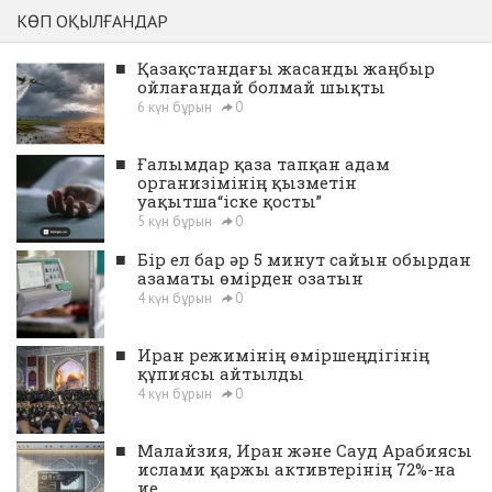
КӨП ОҚЫЛҒАНДАР
■
Қазақстандағы жасанды жаңбыр
ойлағандай болмай шықты
6 күн бұрын
0
■
Ғалымдар қаза тапқан адам
организімінің қызметін
уақытша“іске қосты”
5 күн бұрын
0
■
Бір ел бар әр 5 минут сайын обырдан
азаматы өмірден озатын
4 күн бұрын
0
■
Иран режимінің өміршеңдігінің
құпиясы айтылды
4 күн бұрын
0
■
Малайзия, Иран және Сауд Арабиясы
ислами қаржы активтерінің 72%-на
ие