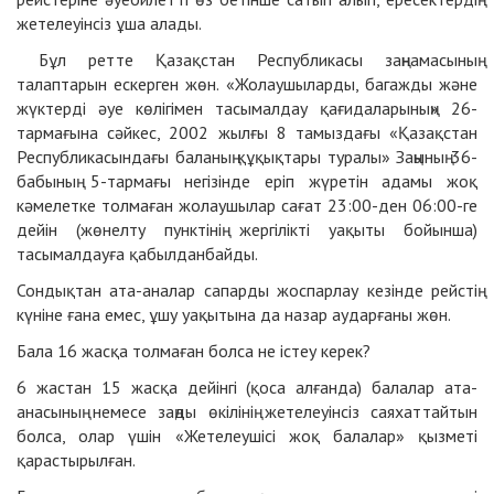
жетелеуінсіз ұша алады.
Бұл ретте Қазақстан Республикасы заңнамасының
талаптарын ескерген жөн. «Жолаушыларды, багажды және
жүктерді әуе көлігімен тасымалдау қағидаларының» 26-
тармағына сәйкес, 2002 жылғы 8 тамыздағы «Қазақстан
Республикасындағы баланың құқықтары туралы» Заңының 36-
бабының 5-тармағы негізінде еріп жүретін адамы жоқ
кәмелетке толмаған жолаушылар сағат 23:00-ден 06:00-ге
дейін (жөнелту пунктінің жергілікті уақыты бойынша)
тасымалдауға қабылданбайды.
Сондықтан ата-аналар сапарды жоспарлау кезінде рейстің
күніне ғана емес, ұшу уақытына да назар аударғаны жөн.
Бала 16 жасқа толмаған болса не істеу керек?
6 жастан 15 жасқа дейінгі (қоса алғанда) балалар ата-
анасының немесе заңды өкілінің жетелеуінсіз саяхаттайтын
болса, олар үшін «Жетелеушісі жоқ балалар» қызметі
қарастырылған.