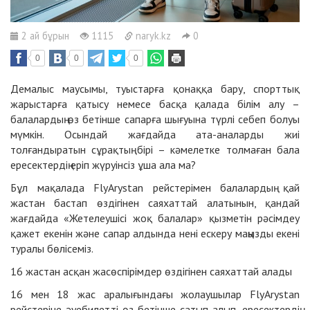
2 ай бұрын
1115
naryk.kz
0
0
0
0
Демалыс маусымы, туыстарға қонаққа бару, спорттық
жарыстарға қатысу немесе басқа қалада білім алу –
балалардың өз бетінше сапарға шығуына түрлі себеп болуы
мүмкін. Осындай жағдайда ата-аналарды жиі
толғандыратын сұрақтың бірі – кәмелетке толмаған бала
ересектердің еріп жүруінсіз ұша ала ма?
Бұл мақалада FlyArystan рейстерімен балалардың қай
жастан бастап өздігінен саяхаттай алатынын, қандай
жағдайда «Жетелеушісі жоқ балалар» қызметін рәсімдеу
қажет екенін және сапар алдында нені ескеру маңызды екені
туралы бөлісеміз.
16 жастан асқан жасөспірімдер өздігінен саяхаттай алады
16 мен 18 жас аралығындағы жолаушылар FlyArystan
рейстеріне әуебилетті өз бетінше сатып алып, ересектердің