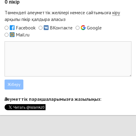
0
пікір
Төмендегі әлеуметтік желілері немесе сайтымызға
кіру
арқылы пікір қалдыра аласыз
Facebook
ВКонтакте
Google
Mail.ru
Әлеуметтік парақшаларымызға жазылыңыз: