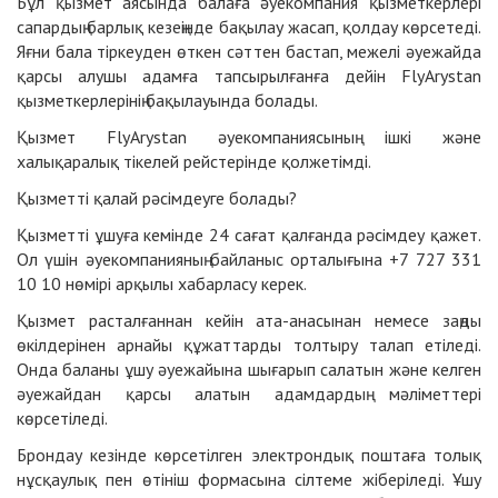
Бұл қызмет аясында балаға әуекомпания қызметкерлері
сапардың барлық кезеңінде бақылау жасап, қолдау көрсетеді.
Яғни бала тіркеуден өткен сәттен бастап, межелі әуежайда
қарсы алушы адамға тапсырылғанға дейін FlyArystan
қызметкерлерінің бақылауында болады.
Қызмет FlyArystan әуекомпаниясының ішкі және
халықаралық тікелей рейстерінде қолжетімді.
Қызметті қалай рәсімдеуге болады?
Қызметті ұшуға кемінде 24 сағат қалғанда рәсімдеу қажет.
Ол үшін әуекомпанияның байланыс орталығына +7 727 331
10 10 нөмірі арқылы хабарласу керек.
Қызмет расталғаннан кейін ата-анасынан немесе заңды
өкілдерінен арнайы құжаттарды толтыру талап етіледі.
Онда баланы ұшу әуежайына шығарып салатын және келген
әуежайдан қарсы алатын адамдардың мәліметтері
көрсетіледі.
Брондау кезінде көрсетілген электрондық поштаға толық
нұсқаулық пен өтініш формасына сілтеме жіберіледі. Ұшу