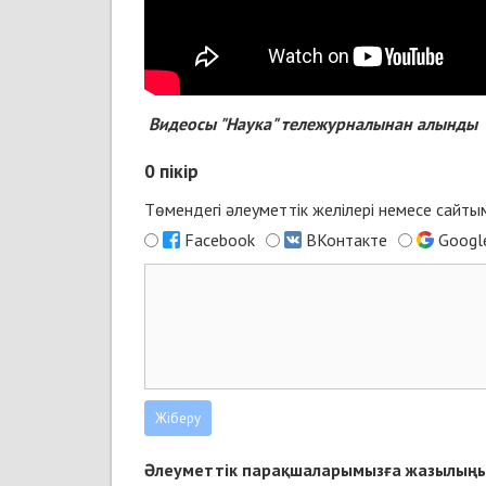
Видеосы "Наука" тележурналынан алынды
0
пікір
Төмендегі әлеуметтік желілері немесе сайт
Facebook
ВКонтакте
Googl
Әлеуметтік парақшаларымызға жазылыңы