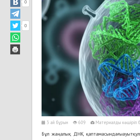
0
0
3 ай бұрын
609
Материалды көшіріп ба
Бұл жаңалық ДНҚ қаптамасындағыауытқулар