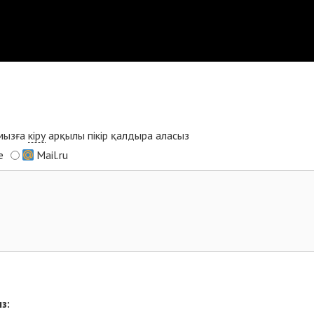
ымызға
кіру
арқылы пікір қалдыра аласыз
e
Mail.ru
з: