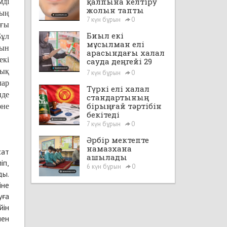
қалпына келтіру
мді
жолын тапты
ның
7 күн бұрын
0
ағы
Биыл екі
Бұл
мұсылман елі
нын
арасындағы халал
екі
сауда деңгейі 29
млрд доллардан
лық
7 күн бұрын
0
асады
лар
Түркі елі халал
нде
стандартының
бірыңғай тәртібін
әне
бекітеді
7 күн бұрын
0
Әрбір мектепте
намазхана
сат
ашылады
іп,
6 күн бұрын
0
ды.
іне
уға
йін
мен