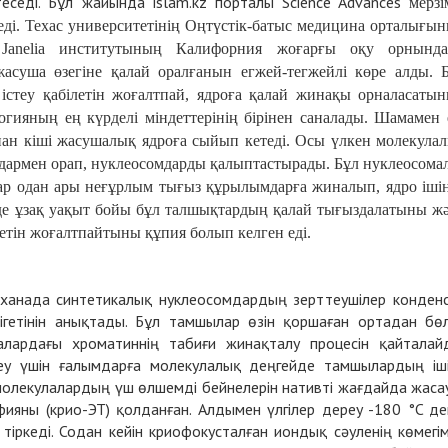
теседі. Бұл жайында islam.kz порталы Science Advances
мерзі
ді. Техас университетінің Оңтүстік-батыс медицина орталығы
Janelia институтының Калифорния жоғарғы оқу орнынд
жасуша өзегіне қалай оралғанын егжей-тегжейлі көре алды. 
стеу қабілетін жоғалтпай, ядроға қалай жинақы орналасаты
логияның ең күрделі міндеттерінің бірінен саналады. Шамамен 
 кіші жасушалық ядроға сыйып кетеді. Осы үлкен молекула
дармен орап, нуклеосомдарды қалыптастырады. Бұл нуклеосома
ар одан ары неғұрлым тығыз құрылымдарға жиналып, ядро іші
 де ұзақ уақыт бойы бұл талшықтардың қалай тығыздалатыны ж
етін жоғалтпайтыны құпия болып келген еді.
ханада синтетикалық нуклеосомдардың зерттеушілер конден
гетінін анықтады. Бұл тамшылар өзін қоршаған ортадан бөл
лардағы хроматиннің табиғи жинақталу процесін қайталай
у үшін ғалымдарға молекулалық деңгейде тамшылардың іш
молекулалардың үш өлшемді бейнелерін нативті жағдайда жаса
ияны (крио-ЭТ) қолданған. Алдымен үлгілер дереу -180 °C де
іркеді. Содан кейін криофокусталған иондық сәуленің көмегі