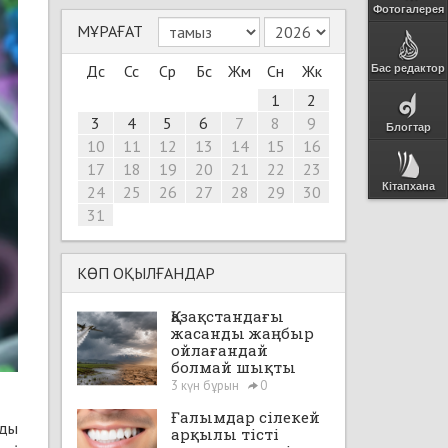
Фотогалерея
МҰРАҒАТ
Дс
Сс
Ср
Бс
Жм
Сн
Жк
Бас редактор
1
2
3
4
5
6
7
8
9
Блогтар
10
11
12
13
14
15
16
17
18
19
20
21
22
23
Кітапхана
24
25
26
27
28
29
30
31
КӨП ОҚЫЛҒАНДАР
Қазақстандағы
жасанды жаңбыр
ойлағандай
болмай шықты
3 күн бұрын
0
Ғалымдар сілекей
рды
арқылы тісті