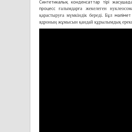
Синтетикалық конденсаттар тірі жасушад
процесс
ғалымдарға жекелеген нуклеосо
мәліме
қарастыруға мүмкіндік береді. Бұл
ядроның жұмысын қандай құрылымдық ерекшел