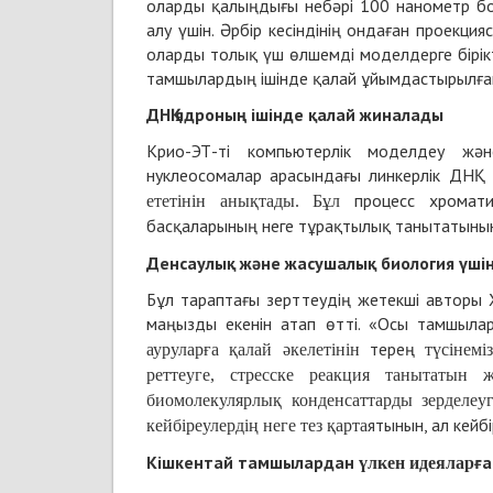
оларды қалыңдығы небәрі 100 нанометр бол
алу үшін. Әрбір кесіндінің ондаған проекция
оларды толық үш өлшемді моделдерге бірік
тамшылардың ішінде қалай ұйымдастырылғаны
ДНҚ ядроның ішінде қалай жиналады
Крио-ЭТ-ті компьютерлік моделдеу жән
нуклеосомалар арасындағы линкерлік ДНҚ
процесс хромати
ететінін анықтады. Бұл
басқаларының неге тұрақтылық танытатын
Денсаулық және жасушалық биология үші
Бұл тараптағы зерттеудің жетекші авторы 
маңызды екенін атап өтті. «Осы тамшыл
терең
ауруларға қалай әкелетінін
түсінемі
реттеуге, стресске реакция
танытатын
биомолекулярлық конденсаттарды зерделе
ятынын, ал кейб
кейбіреулердің неге тез қарта
Кішкентай тамшылар
дан
ға
үлкен идеялар