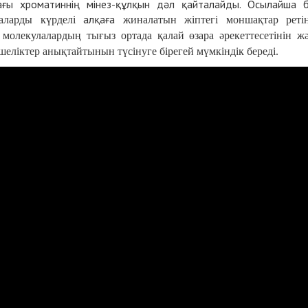
ағы хроматиннің мінез-құлқын дәл қайталайды. Осылайша 
алқаға
маларды күрделі
жиналатын жіптегі моншақтар реті
т
молекулалардың тығыз ортада қалай өзара әрекеттесетінін ж
іктер анықтайтынын түсінуге бірегей мүмкіндік береді.