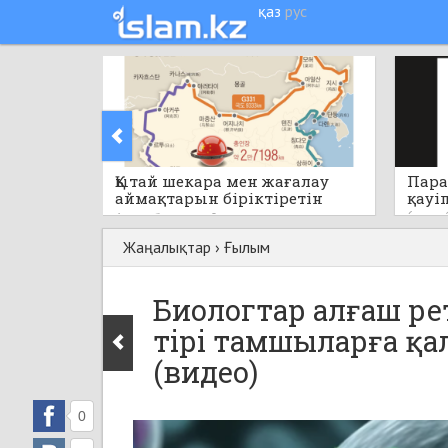
қаз
рус
Қытай шекара мен жағалау
Пара
аймақтарын біріктіретін
қауі
бірегей стратегиялық жобаны
6 сағат
6 сағат бұрын
0
қолға алады
Жаңалықтар
›
Ғылым
Биологтар алғаш ре
тірі тамшыларға қа
(видео)
0