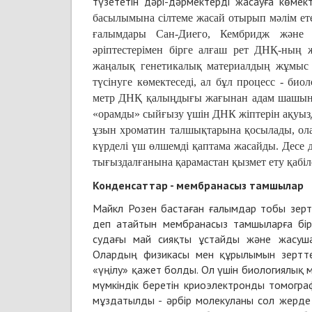
түзететін дәрі-дәрмектерді жасауға көмек
басылымына сілтеме жасай отырып мәлім ете
ғалымдары Сан-Диего, Кембридж және 
әріптестерімен бірге алғаш рет ДНҚ-ның 
жаңалық генетикалық материалдың жұмыс і
түсінуге көмектеседі, ал бұл процесс - био
метр ДНҚ қалыңдығы жағынан адам шашынан
«орамды» сыйғызу үшін ДНК жіптерін ақуыз
ұзын хроматин талшықтарына қосылады, ол
күрделі үш өлшемді қаптама жасайды. Десе
тығыздалғанына қарамастан қызмет ету қабіл
Конденсаттар - мембранасыз тамшылар
Майкл Розен бастаған ғалымдар тобы зерт
деп атайтын мембранасыз тамшыларға бірі
судағы май сияқты ұстайды және жасуша
Олардың физикасы мен құрылымын зертте
«үңілу» қажет болды. Ол үшін биологиялық 
мүмкіндік беретін криоэлектронды томограф
мұздатылды - әрбір молекуланы сол жерде т