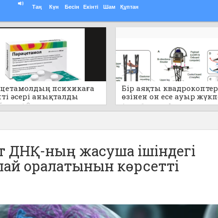
Таң
Күн
Бесін
Екінті
Шам
Құптан
цетамолдың психикаға
Бір аяқты квадрокоптер
пті әсері анықталды
өзінен он есе ауыр жүк
секіре алады (видео)
 бұрын
0
6 сағат бұрын
0
т ДНҚ-ның жасуша ішіндегі
лай оралатынын көрсетті