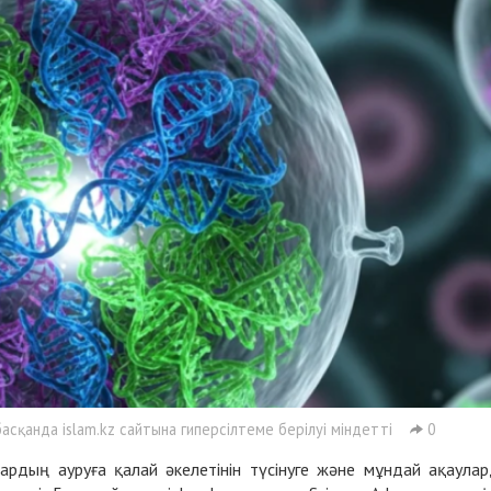
сқанда islam.kz сайтына гиперсілтеме берілуі міндетті
0
дың ауруға қалай әкелетінін түсінуге және мұндай ақаула