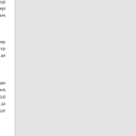
рді
ері
дың
лер
сер
 ал
шін
ның
рді
 да
нде