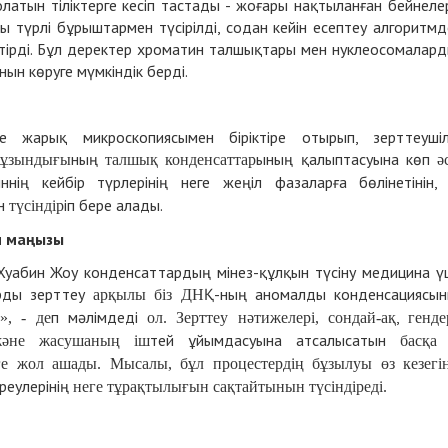
атын тіліктерге кесіп тастады - жоғары нақтыланған бейнеле
сы түрлі бұрыштармен түсірілді, содан кейін есептеу алгоритмд
тірді. Бұл деректер хроматин талшықтары мен нуклеосомалар
н көруге мүмкіндік берді.
е жарық микроскопиясымен біріктіре отырып, зерттеуші
ның
ының қалыптасуына көп
ұзындығы
талшық конденсаттар
ә
ннің кейбір түрлерінің неге жеңіл фазаларға бөлінетінін,
ын
іп бере алады.
түсіндір
н маңызы
Хуабин Жоу конденсаттардың мінез-құлқын түсіну медицина ү
арды зерттеу
Қ-ның аномалды конденсациясы
арқылы
біз ДН
п мәлімдеді
,
з», - де
ол.
Зерттеу нәтижелері,
сондай-ақ
генде
тей ұйымдасуына атсалысатын
және жасушаның іш
басқа
уге жол ашады. Мысалы, бұл процестердің бұзылуы
өз кезегі
іреулерінің
неге
тұрақтылығын сақтайтынын түсіндіреді.