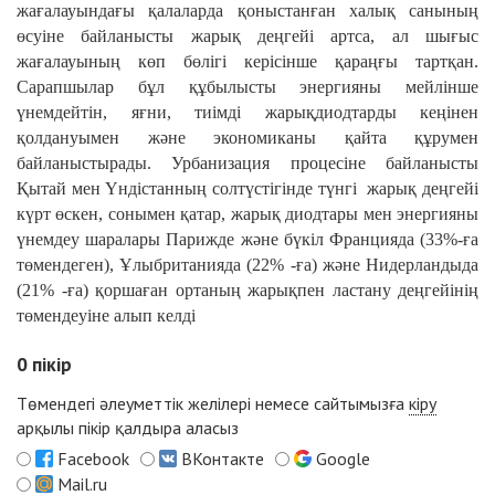
жағалауындағы қалаларда қоныстанған халық санының
өсуіне байланысты жарық деңгейі артса, ал шығыс
жағалауының көп бөлігі керісінше қараңғы тартқан.
Сарапшылар бұл құбылысты энергияны мейлінше
үнемдейтін, яғни, тиімді жарықдиодтарды кеңінен
қолдануымен және экономиканы қайта құрумен
байланыстырады. Урбанизация процесіне байланысты
Қытай мен Үндістанның солтүстігінде түнгі жарық деңгейі
күрт өскен, сонымен қатар, жарық диодтары мен энергияны
үнемдеу шаралары Парижде және бүкіл Францияда (33%-ға
төмендеген), Ұлыбританияда (22% -ға) және Нидерландыда
(21% -ға) қоршаған ортаның жарықпен ластану деңгейінің
төмендеуіне алып келді
0
пікір
Төмендегі әлеуметтік желілері немесе сайтымызға
кіру
арқылы пікір қалдыра аласыз
Facebook
ВКонтакте
Google
Mail.ru