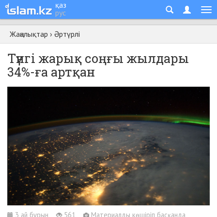
қаз
рус
Жаңалықтар
›
Әртүрлі
Түнгі жарық соңғы жылдары
34%-ға артқан
3 ай бұрын
561
Материалды көшіріп басқанда