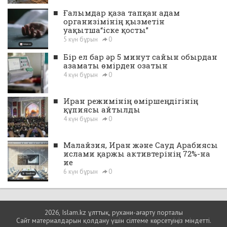
■
Ғалымдар қаза тапқан адам
организімінің қызметін
уақытша“іске қосты”
5 күн бұрын
0
■
Бір ел бар әр 5 минут сайын обырдан
азаматы өмірден озатын
4 күн бұрын
0
■
Иран режимінің өміршеңдігінің
құпиясы айтылды
4 күн бұрын
0
■
Малайзия, Иран және Сауд Арабиясы
ислами қаржы активтерінің 72%-на
ие
6 күн бұрын
0
2026, Islam.kz ұлттық, рухани-ағарту порталы
Сайт материалдарын қолдану үшін сілтеме көрсетуіңіз міндетті.