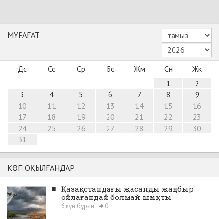
МҰРАҒАТ
Дс
Сс
Ср
Бс
Жм
Сн
Жк
1
2
3
4
5
6
7
8
9
10
11
12
13
14
15
16
17
18
19
20
21
22
23
24
25
26
27
28
29
30
31
КӨП ОҚЫЛҒАНДАР
■
Қазақстандағы жасанды жаңбыр
ойлағандай болмай шықты
6 күн бұрын
0