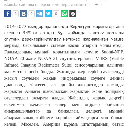
islam.kz сайтына гиперсілтеме берілуі міндетті
0
0
0
0
2014-2022 жылдар аралағында Жердің түнгі жарығы орташа
есеппен 34%-ға артқан. Бұл жайында islam.kz порталы
спутник деректерінің талдау нәтижесі жарияланған
Nature
мерзімді басылымына сілтеме жасай отырып мәлім етеді.
Ғалымдардың мұндай қорытындыға келуіне Suomi-NPP,
NOAA-20 және NOAA-21 спутниктеріндегі VIIRS (Visible
Infrared Imaging Radiometer Suite) сенсорларынан алынған
мәліметтер негіз болды. Жасанды жер серігі сәулеленуді
жасыл сәуледен жақын инфрақызыл сәулеге дейінгі
диапазонда тіркеген, ал арнайы алгоритмдер жасанды
жарықты Айдағы шағылысқан жарықтан және полярлық
сәулелерден ажырата алады. Жаһандық жарық деңгейі
өскенімен жекелеген елдер мен өңірлер бойынша
айырмашылықтар да байқалған, дәлірегі, мұндай
айырмашылық көбінесе көршілес аймақтарға мән болып
келеді. Мәселен, Америка құрама штаттарының батыс