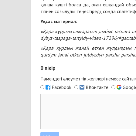
қанша күшті болса да, оған ешқандай объ
тігінен созылуды теңестіреді, сонда спагети
Ұқсас материал:
«Қара құрдым шығаратын дыбыс таспаға та
dybys-taspaga-tartyldy-video-17296/#gsc.ta
«Қара құрдым жанай өткен жұлдыздың пар
qurdym-janai-otken-juldyzdyn-parsha-parsha
0
пікір
Төмендегі әлеуметтік желілері немесе сайт
Facebook
ВКонтакте
Googl