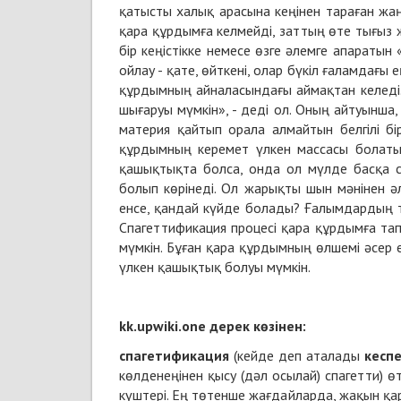
қатысты халық арасына кеңінен тараған жа
қара құрдымға келмейді, заттың өте тығыз ж
бір кеңістікке немесе өзге әлемге апараты
ойлау - қате, өйткені, олар бүкіл ғаламдағ
құрдымның айналасындағы аймақтан келеді.
шығаруы мүмкін», - деді ол. Оның айтуынша,
материя қайтып орала алмайтын белгілі бір
құрдымның керемет үлкен массасы болатын
қашықтықта болса, онда ол мүлде басқа с
болып көрінеді. Ол жарықты шын мәнінен әл
енсе, қандай күйде болады? Ғалымдардың т
Спагеттификация процесі қара құрдымға тап
мүмкін. Бұған қара құрдымның өлшемі әсер 
үлкен қашықтық болуы мүмкін.
kk.upwiki.one дерек көзінен:
спагетификация
(кейде деп аталады
кеспе
көлденеңінен қысу (дәл осылай)
спагетти
) ө
күштері
. Ең төтенше жағдайларда, жақын
қа