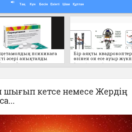
Таң
Күн
Бесін
Екінті
Шам
Құптан
цетамолдың психикаға
Бір аяқты квадрокоптер
пті әсері анықталды
өзінен он есе ауыр жүк
секіре алады (видео)
 бұрын
0
3 сағат бұрын
0
н шығып кетсе немесе Жердің
а...