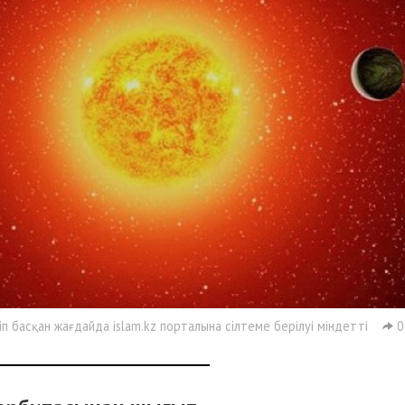
 басқан жағдайда islam.kz порталына сілтеме берілуі міндетті
0