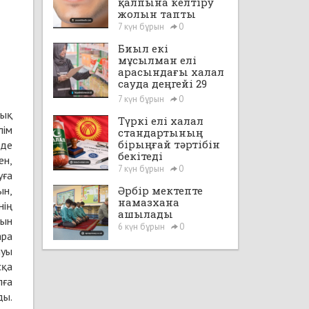
қалпына келтіру
жолын тапты
7 күн бұрын
0
Биыл екі
мұсылман елі
арасындағы халал
сауда деңгейі 29
млрд доллардан
7 күн бұрын
0
асады
лық
Түркі елі халал
лім
стандартының
бірыңғай тәртібін
 де
бекітеді
ен,
7 күн бұрын
0
уға
ын,
Әрбір мектепте
намазхана
нің
ашылады
рын
6 күн бұрын
0
ара
луы
сқа
лға
ды.