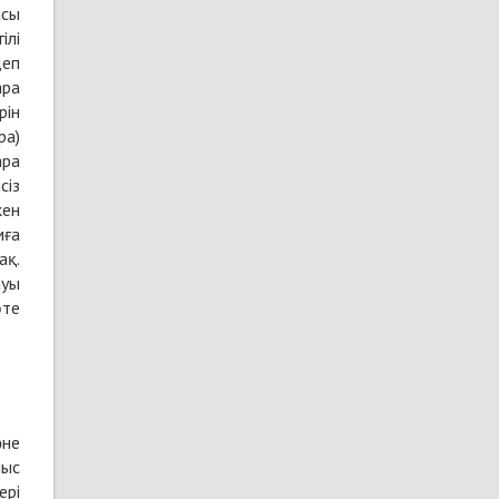
асы
ілі
деп
ара
рін
ра)
ара
сіз
кен
мға
ақ.
ауы
өте
әне
ныс
ері