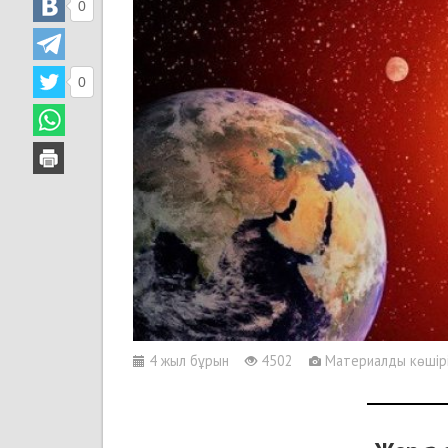
0
0
4 жыл бұрын
4502
Материалды көшіріп