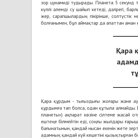
зор цунамиді тудырады. Планета 5 секунд 
күллі әлемді су шайып кетеді, дәлрегі, бар
жер, сарапшылардың пікірінше, солтүстік н
болғанымен, бұл аймақтар да апаттан аман 
Қара 
адамд
т
Қара құрдым - тығыздығы жоғары және ауы
құрдымға тап болса, одан құтыла алмайды.
планеты») ақпарат көзіне сілтеме жасай о
ештеңе білмейтін еді, соңғы жылдары ғары
бағынатынын, қандай нысан екенін жете зер
адамның қандай күй кешетіні қызықтырған б