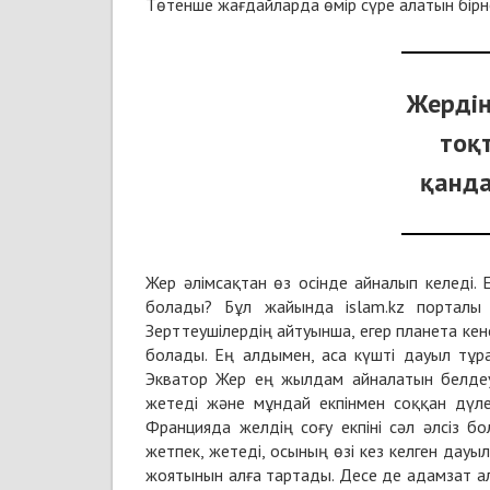
Төтенше жағдайларда өмір сүре алатын бірне
Жердің
тоқ
қанда
Жер әлімсақтан өз осінде айналып келеді. Е
болады? Бұл жайында islam.kz портал
Зерттеушілердің айтуынша, егер планета кен
болады. Ең алдымен, аса күшті дауыл тұра
Экватор Жер ең жылдам айналатын белде
жетеді және мұндай екпінмен соққан дүле
Францияда желдің соғу екпіні сәл әлсі
жетпек, жетеді, осының өзі кез келген дау
жоятынын алға тартады. Десе де адамзат ал