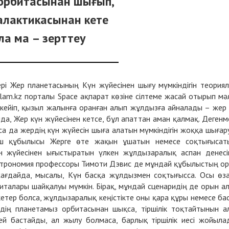
 орбитасынан шығып,
алактикасынан кете
ла ма – зерттеу
рі Жер планетасының Күн жүйесінен шығу мүмкіндігін теория
am.kz порталы Space ақпарат көзіне сілтеме жасай отырып мә
кейіп, қызыл жалынға оранған алып жұлдызға айналады – жер
йда, Жер күн жүйесінен кетсе, бұл апаттан аман қалмақ. Дегенм
а да жердің күн жүйесін шыға алатын мүмкіндігін жоққа шығар
ш құбылысы Жерге өте жақын ұшатын немесе соқтығысат
 жүйесінен ығыстыратын үлкен жұлдызаралық аспан денесі
астрономия профессоры Тимоти Дэвис де мұндай құбылыстың о
жағдайда, мысалы, Күн басқа жұлдызмен соқтығысса. Осы өз
талары шайқалуы мүмкін. Бірақ, мұндай сценаридің де орын а
кетер болса, жұлдызаралық кеңістікте оны қара құры немесе ба
ің планетамыз орбитасынан шықса, тіршілік тоқтайтынын а
ей бастайды, ал жылу болмаса, барлық тіршілік иесі жойыла