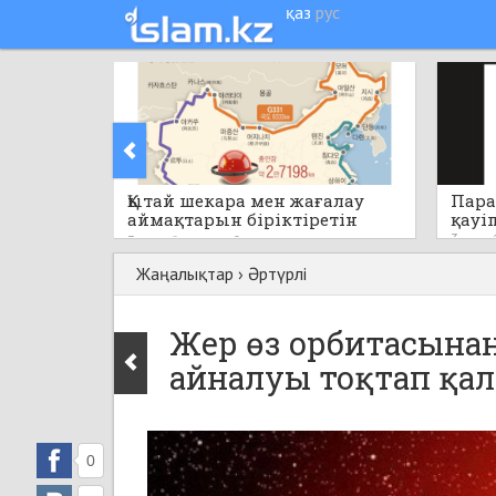
қаз
рус
Қытай шекара мен жағалау
Пара
аймақтарын біріктіретін
қауі
бірегей стратегиялық жобаны
3 сағат
3 сағат бұрын
0
қолға алады
Жаңалықтар
›
Әртүрлі
Жер өз орбитасына
айналуы тоқтап қалс
0