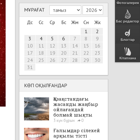
Фотогалерея
МҰРАҒАТ
Дс
Сс
Ср
Бс
Жм
Сн
Жк
Бас редактор
1
2
3
4
5
6
7
8
9
Блогтар
10
11
12
13
14
15
16
17
18
19
20
21
22
23
Кітапхана
24
25
26
27
28
29
30
31
КӨП ОҚЫЛҒАНДАР
Қазақстандағы
жасанды жаңбыр
ойлағандай
болмай шықты
3 күн бұрын
0
Ғалымдар сілекей
арқылы тісті