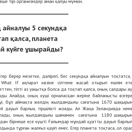
ше тірі организмдер аман қалуы мүмкін.
 айналуы 5 секундқа
тап қалса, планета
й күйге ұшырайды?
гер берер мезетке, дәлірегі, бес секундқа айналуын тоқтатса,
ы
What If
ақпарат көзіне сілтеме жасай отырып мәлім ете
еттен, тіпті аз уақытқа болса да тоқтап қалса, оның салдары а
ды. Алайда, оның күші орналасқан жеріне байланысты өзгере
уі, бұл аймақта желдің жылдамдығы сағатына 1670 шақыры
й дауыл барлық тіршілікті жояды. Ал Жаңа Зеландияда нем
з болады, оның жылдамдығы шамамен сағатына 1180 шақыры
ылдан бірнеше есе күшті. Ғалымдар мұндай қуатты дауыл барлы
дында тұрған жалғыз қауіп емес. Егер планета тоқтаса, ол ора