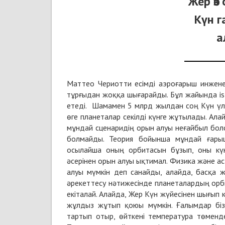
Жер өз
Күн г
а
Маттео Чериотти есімді аэроғарыш инжене
тұрғыдан жоққа шығарайды. Бұл жайында isl
етеді. Шамамен 5 млрд жылдан соң Күн үл
өге планеталар секілді күнге жұтылады. Ала
мұндай сценаридің орын алуы неғайбыл болс
болмайды. Теория бойынша мұндай ғары
осылайша оның орбитасын бұзып, оны күн
әсерінен орын алуы ықтимал. Физика және 
алуы мүмкін деп санайды, алайда, басқа 
әрекеттесу нәтижесінде планеталардың орби
екіталай. Алайда, Жер Күн жүйесінен шығып 
жұлдыз жұтып қоюы мүмкін. Ғалымдар бізд
тартып отыр, өйткені температура төменд