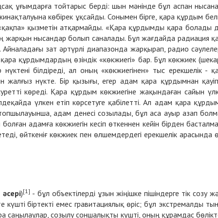
ңсақ ұғымдарға тойтарыс берді: шын мәнінде бұл аспан нысан
инақталуына көбірек ұқсайды. Сонымен бірге, қара құрдым белг
н «қақпа» қызметін атқармайды. «Қара құрдымды қара болады 
ы ең жарқын нысандар болып саналады. Бұл жағдайда радиация қ
 Айналадағы зат әртүрлі диапазонда жарқырап, радио сәулеле
 қара құрдымдардың өзіндік «көкжиегі» бар. Бұл көкжиек (шека
 нүктені білдіреді, ал оның «көкжиегінен» тыс ерекшелік - қ
 жалғыз нүкте. Бір қызығы, егер адам қара құрдымнан қауіп
уретті көреді. Қара құрдым көкжиегіне жақындаған сайын үл
деқайда үлкен етіп көрсетуге қабілетті. Ал адам қара құрды
опшылауынша, адам денесі созылады, бұл аса ауыр азап болм
 болған адамға көкжиегін кесіп өткеннен кейін бірден басталм
етеді, өйткеніғ көкжиек пен өлшемдердегі ерекшелік арасында 
[1]
 әсері
)
- бұл объектілерді ұзын жіңішке пішіндерге тік созу ж
те күшті біртекті емес
гравитациялық өріс
; бұл экстремалды
ты
ра саңылаулар
, созылу соншалықты күшті, оның құрамдас бөлікт