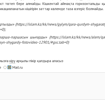
ект төтеп бере алмайды. Кішкентай аймақта горизонтальды қ
фикацияланатын кішігірім заттар көлемде таза өзгеріс болмайды.
ртылды» (
https://islam.kz/kk/news/gylym/qara-qurdym-shygarat
b=0
);
ша-паршасын шығарды» (https://islam.kz/kk/news/alem/qa
syn-shygardy-fotovideo-12901/#gsc.tab=0)
ымызға
кіру
арқылы пікір қалдыра аласыз
e
Mail.ru