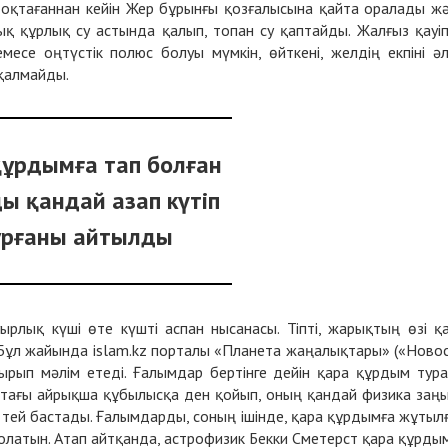
тоқтағаннан кейін Жер бұрынғы қозғалысына қайта оралады ж
лық құрлық су астында қалып, топан су қаптайды. Жалғыз қауіп
емесе оңтүстік полюс болуы мүмкін, өйткені, желдің екпіні әл
қалмайды.
құрдымға тап болған
ы қандай азап күтіп
ұрғаны айтылды
рлық күші өте күшті аспан нысанасы. Тіпті, жарықтың өзі қ
 Бұл жайында islam.kz порталы «Планета жаңалықтары» («Ново
тырып мәлім етеді. Ғалымдар бертінге дейін қара құрдым тур
штағы айрықша құбылысқа ден қойып, оның қандай физика заң
ттей бастады. Ғалымдарды, соның ішінде, қара құрдымға жұтыл
олатын. Атап айтқанда, астрофизик Бекки Сметерст қара құрды