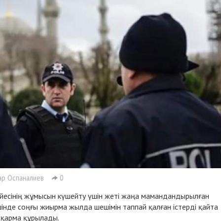
р Оспаналиев
0
үйесінің жұмысын күшейту үшін жеті жаңа мамандандырылған
інде соңғы жиырма жылда шешімін таппай қалған істерді қайта
сқарма құрылады.