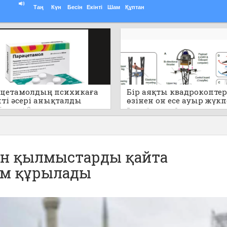
Таң
Күн
Бесін
Екінті
Шам
Құптан
цетамолдың психикаға
Бір аяқты квадрокоптер
пті әсері анықталды
өзінен он есе ауыр жүк
секіре алады (видео)
 бұрын
0
7 сағат бұрын
0
ан қылмыстарды қайта
ім құрылады