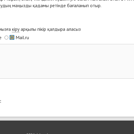
ғайтудың маңызды қадамы ретінде бағаланып отыр.
ымызға
кіру
арқылы пікір қалдыра аласыз
e
Mail.ru
: