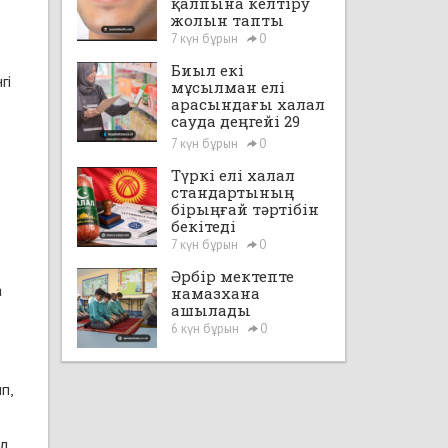
қалпына келтіру
жолын тапты
7 күн бұрын
0
Биыл екі
гі
мұсылман елі
арасындағы халал
сауда деңгейі 29
млрд доллардан
7 күн бұрын
0
асады
Түркі елі халал
стандартының
бірыңғай тәртібін
бекітеді
7 күн бұрын
0
Әрбір мектепте
а
намазхана
ашылады
6 күн бұрын
0
п,
Ал