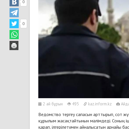
0
0
2 ай бұрын
495
kaz.inform.kz
Айда
Ведомство тергеу сапасын арттырып, сот ж
құрылым жасақтайтынын мәлімдеді. Соның іш
қарап, ілгерілетумен айналысатын арнайы ба