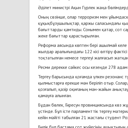
Әділет министрі Ақын Гүрлек жаңа бөлімдер
Оның сөзінше, олар терроризм мен ұйымдасқ
құқықбұзушылықтар, қаржы саласындағы қыл
бағыттарды қамтиды. Сонымен қатар, сот сар
жеке бағыттар қарастырылған.
Реформа аясында көптен бері ашылмай келе 
жылдар аралығындағы 122 кісі өлтіру фактіс
тоқтатылған немесе тергеуі жалғасып жатқан 
Ресми дерекке сәйкес осы кезеңде 278 адам 
Тергеу барысында қоғамда үлкен резонанс ту
қылмыстарға ерекше мән беріліп отыр. Солард
қозғалып, қазір оқиғаның мән-жайын анықтау
қамауға алынған.
Бұдан бөлек, Гиресун провинциясында көз жұ
үстінде. Бұл істе парламенттік тергеу мате
кейін мәйіті табылған 21 жастағы студент Р
Билік бұл бастама сот жүйесінің ашықтығын а