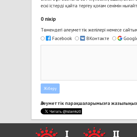
ескі істерді қайта тергеу қоғам сенімін ны
0
пікір
Төмендегі әлеуметтік желілері немесе сайт
Facebook
ВКонтакте
Googl
Әлеуметтік парақшаларымызға жазылыңыз