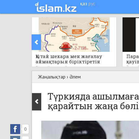
қаз
рус
Қытай шекара мен жағалау
Пара
аймақтарын біріктіретін
қауі
бірегей стратегиялық жобаны
7 сағат
7 сағат бұрын
0
қолға алады
Жаңалықтар
›
Әлем
Түркияда ашылмағ
қарайтын жаңа бөл
0