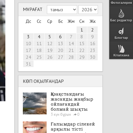
Фотогалерея
МҰРАҒАТ
Дс
Сс
Ср
Бс
Жм
Сн
Жк
Бас редактор
1
2
3
4
5
6
7
8
9
Блогтар
10
11
12
13
14
15
16
17
18
19
20
21
22
23
Кітапхана
24
25
26
27
28
29
30
31
КӨП ОҚЫЛҒАНДАР
Қазақстандағы
жасанды жаңбыр
ойлағандай
болмай шықты
3 күн бұрын
0
Ғалымдар сілекей
арқылы тісті