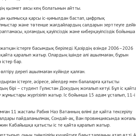
дің қызмет аясы кең болатынын айтты.
ан қылмысқа қарсы іс-қимылдан бастап, цифрлық
мыстар және төтенше жағдайлардың салдарын зерттеуге дейін
аптамасы, қоғамдық қауіпсіздік және киберқауіпсіздік бойынша
жатқан істерге басымдық беріледі. Қазірдің өзінде 2006–2026
і қайта қаралып жатыр. Олардың ішінде әлі ашылмаған, бұрын
істер бар.
өлтіру дерегі ашылмаған күйінде қалған.
дырған істерге, әсіресе, әйелдер мен балаларға қатысты
ың бірі – студент Гүлистан Докудың жоғалып кетуі. Бұл іс қайт
 жұмыстары жүргізіліп жатыр. Іс бойынша 15 адам ұсталып, 11-і
мған 11 жастағы Рабия Наз Ватанның өлімі де қайта тексерілу
риалдары пайдаланылмақ. Сондай-ақ, Ван провинциясында жоғалы
ожин Кабайышқа қатысты іс те қайта қаралып жатыр.
рттырып, оның тиімділігін күшейтуге бағытталғанын атап өтті. 