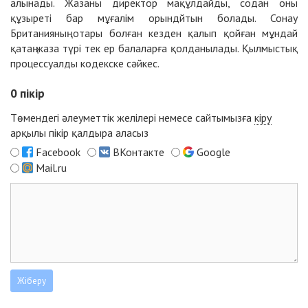
алынады. Жазаны директор мақұлдайды, содан оны
құзыреті бар мұғалім орындйтын болады. Сонау
Британияның отары болған кезден қалып қойған мұндай
қатаң жаза түрі тек ер балаларға қолданылады. Қылмыстық
процессуалды кодекске сәйкес.
0
пікір
Төмендегі әлеуметтік желілері немесе сайтымызға
кіру
арқылы пікір қалдыра аласыз
Facebook
ВКонтакте
Google
Mail.ru