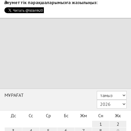
Әлеуметтік парақшаларымызға жазылыңыз:
МҰРАҒАТ
Дс
Сс
Ср
Бс
Жм
Сн
Жк
1
2
3
4
5
6
7
8
9