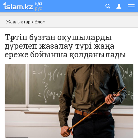
қаз
рус
Жаңалықтар
›
Әлем
Тәртіп бұзған оқушыларды
дүрелеп жазалау түрі жаңа
ереже бойынша қолданылады