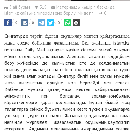
3 ай бұрын
519
Материалды көшіріп басқанда
islam.kz сайтына гиперсілтеме берілуі міндетті
0
0
0
0
Сингапурде
тәртіп бұзған оқушылар мектеп қабырғасында
islam.kz
жаңа ереже бойынша жазаланады. Бұл жайында
порталы Daily Mail ақпарат көзіне сілтеме жасай отырып
мәлім етеді. Оңтүстік-шығыс Азиядағы аталған елдің білім
беру жүйесінде де, қылмыстық істе де қолданылатын
осынау дене жарақатына себеп болатын қатал жаза түрін
жиі сынға алып жатады. Сингапур билігі мен халқы мұндай
жаза қылмыстық өршуіне жол бермейді деп сенеді.
Көбінесе мұндай қатаң жаза мектеп қабырғасындағы
әлімжетттік пен бопсалау, зорлық-зомбылық
көрсеткендерге қарсы қолданылады. Бұдан былай жаңа
талаптарға сәйкес бұзықтығымен көзге түскен оқушыларға
үш мәрте дүре соғылады. Жазаның қолданылуы хаттама
негізінде жүргізіледі: жазаланатын оқушының қауіпсіздігі
ескеріледі. Алдымен денсаулығының жарамдылығы есепке