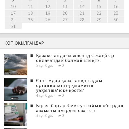
10
11
12
13
14
15
16
17
18
19
20
21
22
23
24
25
26
27
28
29
30
31
КӨП ОҚЫЛҒАНДАР
■
Қазақстандағы жасанды жаңбыр
ойлағандай болмай шықты
5 күн бұрын
0
■
Ғалымдар қаза тапқан адам
организімінің қызметін
уақытша“іске қосты”
4 күн бұрын
0
■
Бір ел бар әр 5 минут сайын обырдан
азаматы өмірден озатын
3 күн бұрын
0