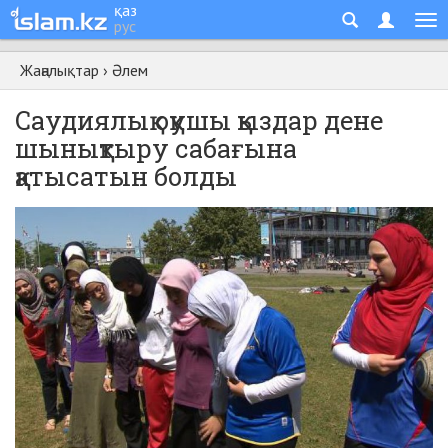
қаз
рус
Жаңалықтар
›
Әлем
Саудиялық оқушы қыздар дене
шынықтыру сабағына
қатысатын болды