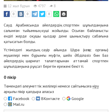
12 жыл бұрын
4797
8
0
0
0
Сауд Арабиясында әйелдердің спортпен шұғылдануына
салынған тыйымның күші жойылды. Осыған байланысты
ендігі жерде оқушы қыздар дене шынықтыру сабағына
қатысатын болды.
Үстіміздегі жылдың сәуір айында Шура (кеңес органы)
мүшелері мен бұрынғы мүфти, шейх Әбділәзіз бин Баз
әйелдердің шариғат талаптарынан аттамай спортпен
шұғылдануына рұқсат беретін ережені бекітті.
0
пікір
Төмендегі әлеуметтік желілері немесе сайтымызға
кіру
арқылы пікір қалдыра аласыз
Facebook
ВКонтакте
Google
Mail.ru