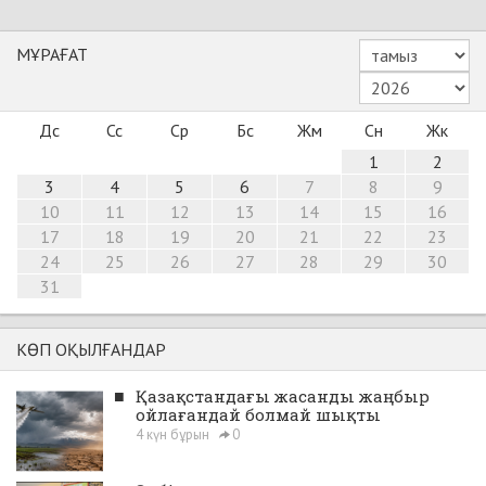
МҰРАҒАТ
Дс
Сс
Ср
Бс
Жм
Сн
Жк
1
2
3
4
5
6
7
8
9
10
11
12
13
14
15
16
17
18
19
20
21
22
23
24
25
26
27
28
29
30
31
КӨП ОҚЫЛҒАНДАР
■
Қазақстандағы жасанды жаңбыр
ойлағандай болмай шықты
4 күн бұрын
0