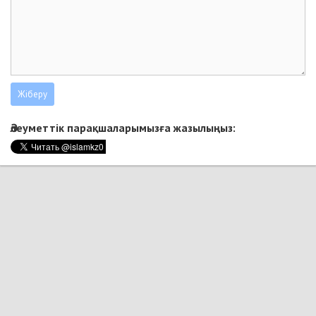
Әлеуметтік парақшаларымызға жазылыңыз: