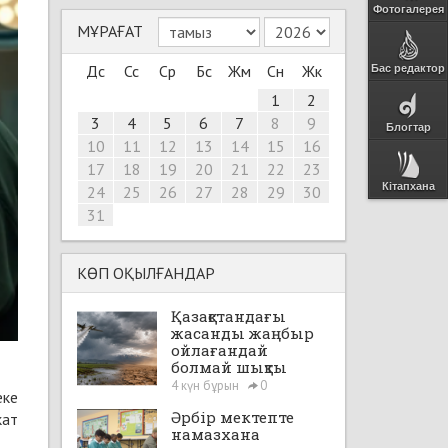
Фотогалерея
МҰРАҒАТ
Дс
Сс
Ср
Бс
Жм
Сн
Жк
Бас редактор
1
2
3
4
5
6
7
8
9
Блогтар
10
11
12
13
14
15
16
17
18
19
20
21
22
23
Кітапхана
24
25
26
27
28
29
30
31
КӨП ОҚЫЛҒАНДАР
Қазақстандағы
жасанды жаңбыр
ойлағандай
болмай шықты
4 күн бұрын
0
еке
Әрбір мектепте
кат
намазхана