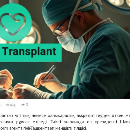
ан Асқар
0
астап ұлттық немесе халықаралық аккредиттеуден өткен ж
ялауға рұқсат етіледі. Тиісті
жарлыққа
ел президенті Шав
 агенттігінің Ташкенттегі меншікті тілшісі.