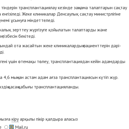
індерін трансплантациялау кезінде заңнама талаптарын сақтау
енгізіледі. Жеке клиникалар Денсаулық сақтау министрлігіне
немі ұсынуға міндеттеледі.
калық зерттеу жүргізуге қойылатын талаптарды және
тізбесін бекітеді.
ындай ота жасайтын жеке клиникалардың пациенттерін дәрі-
ді.
іргені үшін өтемақы төлеу, трансплантациядан кейін адамдарды
а 4,6 мыңнан астам адам ағза
трансплантациясын
күтіп жүр.
здің қасаң қабығы
трансплантацияланды
.
ымызға
кіру
арқылы пікір қалдыра аласыз
e
Mail.ru