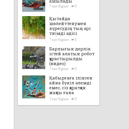
ашылады
7 күн бұрын
0
Қытайда
шөлейттенумен
күресудің тың әрі
тиімді әдісі
табылды
7 күн бұрын
0
Барлығын дерлік
істей алатын робот
құрастырылды
(видео)
7 күн бұрын
0
Қабырғаға ілінген
айна бүкіл әлемді
емес, сіз қаратқан
жақты ғана
көрсетеді
7 күн бұрын
0