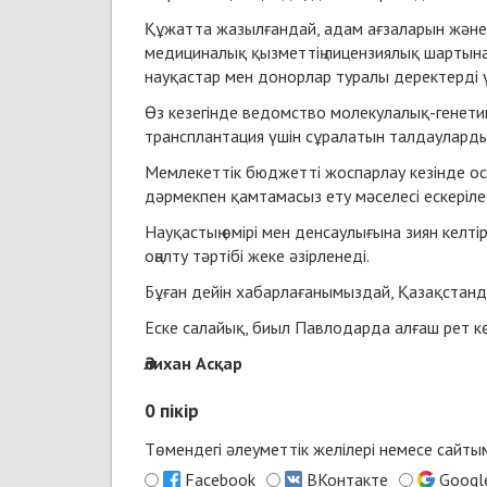
Құжатта жазылғандай, адам ағзаларын және т
медициналық қызметтің лицензиялық шартына 
науқастар мен донорлар туралы деректерді ү
Өз кезегінде ведомство молекулалық-генети
трансплантация үшін сұралатын талдаулардың 
Мемлекеттік бюджетті жоспарлау кезінде ос
дәрмекпен қамтамасыз ету мәселесі ескеріле
Науқастың өмірі мен денсаулығына зиян келт
оңалту тәртібі жеке әзірленеді.
Бұған дейін хабарлағанымыздай, Қазақстанд
Еске салайық, биыл Павлодарда алғаш рет кө
Әлихан Асқар
0
пікір
Төмендегі әлеуметтік желілері немесе сайт
Facebook
ВКонтакте
Googl