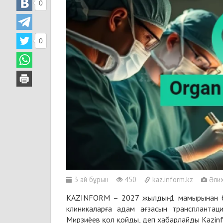
0
0
3 ай бұрын
450
kaz.inform.kz
Әлих
KAZINFORM – 2027 жылдың 1 мамырынан б
клиникаларға адам ағзасын трансплантаци
Мирзиёев қол қойды, деп хабарлайды Kazinform