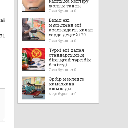
қалпына келтіру
жолын тапты
7 күн бұрын
0
хай
Биыл екі
мұсылман елі
арасындағы халал
сауда деңгейі 29
 31
млрд доллардан
7 күн бұрын
0
асады
Түркі елі халал
стандартының
бірыңғай тәртібін
бекітеді
7 күн бұрын
0
Әрбір мектепте
намазхана
ашылады
6 күн бұрын
0