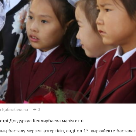
 Қабылбекова
0
стрі Догдуркүл Кендирбаева мәлім етті.
 басталу мерзімі өзгертіліп, енді ол 15 қыркүйекте бастала