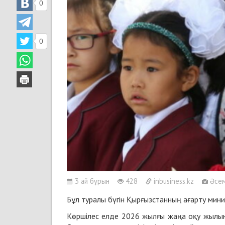
0
0
3 ай бұрын
428
inbusiness.kz
Әсем
Бұл туралы бүгін Қырғызстанның ағарту мини
Көршілес елде 2026 жылғы жаңа оқу жылының