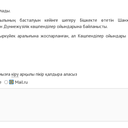
лады.
ылының басталуын кейінге шегеру Бішкекте өтетін Шан
 Дүниежүзілік көшпенділер ойындарына байланысты.
ркүйек аралығына жоспарланған, ал Көшпенділер ойындары
ымызға
кіру
арқылы пікір қалдыра аласыз
e
Mail.ru