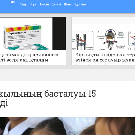
Таң
Күн
Бесін
Екінті
Шам
Құптан
цетамолдың психикаға
Бір аяқты квадрокоптер
пті әсері анықталды
өзінен он есе ауыр жүк
секіре алады (видео)
 бұрын
0
9 сағат бұрын
0
жылының басталуы 15
ді