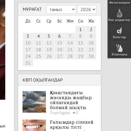
Фотогалерея
МҰРАҒАТ
Дс
Сс
Ср
Бс
Жм
Сн
Жк
Бас редактор
1
2
3
4
5
6
7
8
9
Блогтар
10
11
12
13
14
15
16
17
18
19
20
21
22
23
Кітапхана
24
25
26
27
28
29
30
31
КӨП ОҚЫЛҒАНДАР
Қазақстандағы
жасанды жаңбыр
ойлағандай
болмай шықты
3 күн бұрын
0
Ғалымдар сілекей
тын
арқылы тісті