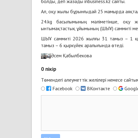
болды, деп жазады
inbusiness.kz
сайты.
Ал, оқу жылы бұрынғыдай 25 мамырда аяқта
24.kg басылымының мәліметінше, оқу ж
ынтымақтастық ұйымының (ШЫҰ) саммиті мен
ШЫҰ саммиті 2026 жылғы 31 тамыз – 1 қы
тамыз – 6 қыркүйек аралығында өтеді.
Әсем Қабылбекова
0
пікір
Төмендегі әлеуметтік желілері немесе сайт
Facebook
ВКонтакте
Googl