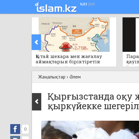
қаз
рус
Қытай шекара мен жағалау
Пара
аймақтарын біріктіретін
қауі
бірегей стратегиялық жобаны
9 сағат
9 сағат бұрын
0
қолға алады
Жаңалықтар
›
Әлем
Қырғызстанда оқу 
қыркүйекке шегеріл
0