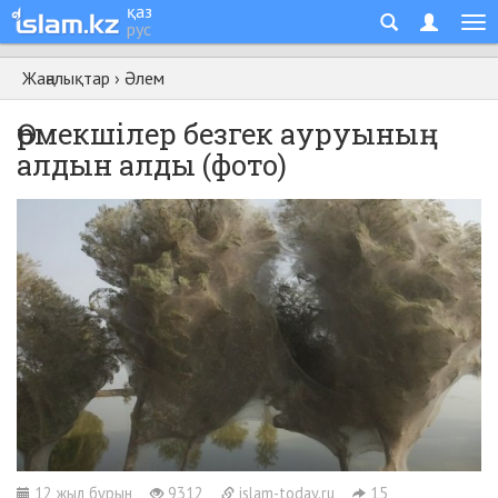
қаз
рус
Жаңалықтар
›
Әлем
Өрмекшілер безгек ауруының
алдын алды (фото)
12 жыл бұрын
9312
islam-today.ru
15