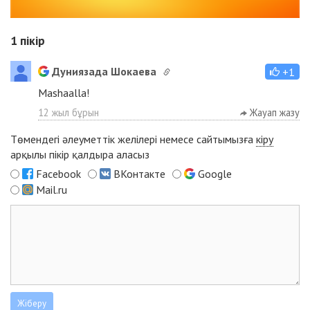
1
пікір
Дуниязада Шокаева
+1
Mashaalla!
12 жыл бұрын
Жауап жазу
Төмендегі әлеуметтік желілері немесе сайтымызға
кіру
арқылы пікір қалдыра аласыз
Facebook
ВКонтакте
Google
Mail.ru