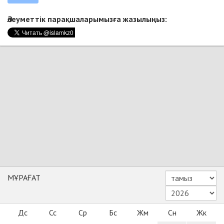
Әлеуметтік парақшаларымызға жазылыңыз:
МҰРАҒАТ
Дс
Сс
Ср
Бс
Жм
Сн
Жк