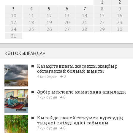
1
2
3
4
5
6
7
8
9
10
11
12
13
14
15
16
17
18
19
20
21
22
23
24
25
26
27
28
29
30
31
КӨП ОҚЫЛҒАНДАР
■
Қазақстандағы жасанды жаңбыр
ойлағандай болмай шықты
4 күн бұрын
0
■
Әрбір мектепте намазхана ашылады
7 күн бұрын
0
■
Қытайда шөлейттенумен күресудің
тың әрі тиімді әдісі табылды
7 күн бұрын
0