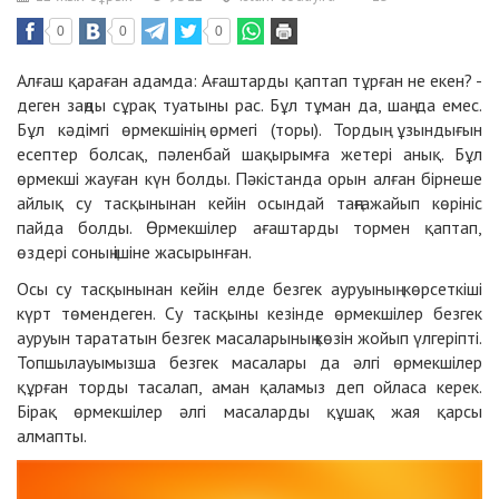
0
0
0
Алғаш қараған адамда: Ағаштарды қаптап тұрған не екен? -
деген заңды сұрақ туатыны рас. Бұл тұман да, шаң да емес.
Бұл кәдімгі өрмекшінің өрмегі (торы). Тордың ұзындығын
есептер болсақ, пәленбай шақырымға жетері анық. Бұл
өрмекші жауған күн болды. Пәкістанда орын алған бірнеше
айлық су тасқынынан кейін осындай таңғажайып көрініс
пайда болды. Өрмекшілер ағаштарды тормен қаптап,
өздері соның ішіне жасырынған.
Осы су тасқынынан кейін елде безгек ауруының көрсеткіші
күрт төмендеген. Су тасқыны кезінде өрмекшілер безгек
ауруын тарататын безгек масаларының көзін жойып үлгеріпті.
Топшылауымызша безгек масалары да әлгі өрмекшілер
құрған торды тасалап, аман қаламыз деп ойласа керек.
Бірақ өрмекшілер әлгі масаларды құшақ жая қарсы
алмапты.