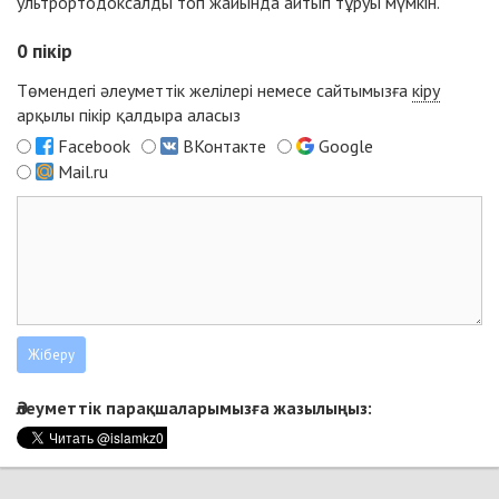
ультрортодоксалды топ жайында айтып тұруы мүмкін.
0
пікір
Төмендегі әлеуметтік желілері немесе сайтымызға
кіру
арқылы пікір қалдыра аласыз
Facebook
ВКонтакте
Google
Mail.ru
Әлеуметтік парақшаларымызға жазылыңыз: