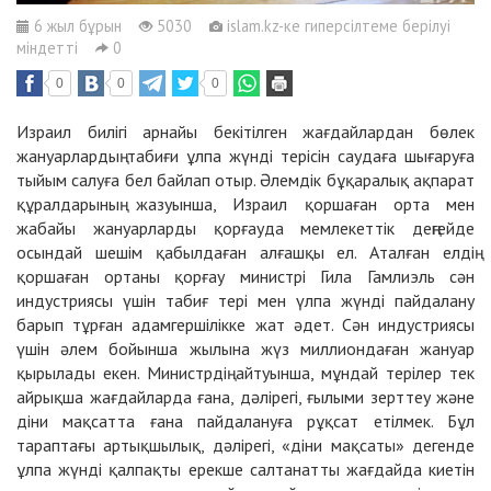
6 жыл бұрын
5030
islam.kz-ке гиперсілтеме берілуі
міндетті
0
0
0
0
Израил билігі арнайы бекітілген жағдайлардан бөлек
жануарлардың табиғи ұлпа жүнді терісін саудаға шығаруға
тыйым салуға бел байлап отыр. Әлемдік бұқаралық ақпарат
құралдарының жазуынша, Израил қоршаған орта мен
жабайы жануарларды қорғауда мемлекеттік деңгейде
осындай шешім қабылдаған алғашқы ел. Аталған елдің
қоршаған ортаны қорғау министрі Гила Гамлиэль сән
индустриясы үшін табиғ тері мен үлпа жүнді пайдалану
барып тұрған адамгершілікке жат әдет. Сән индустриясы
үшін әлем бойынша жылына жүз миллиондаған жануар
қырылады екен. Министрдің айтуынша, мұндай терілер тек
айрықша жағдайларда ғана, дәлірегі, ғылыми зерттеу және
діни мақсатта ғана пайдалануға рұқсат етілмек. Бұл
тараптағы артықшылық, дәлірегі, «діни мақсаты» дегенде
ұлпа жүнді қалпақты ерекше салтанатты жағдайда киетін