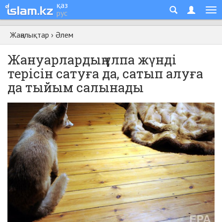
қаз
рус
Жаңалықтар
›
Әлем
Жануарлардың ұлпа жүнді
терісін сатуға да, сатып алуға
да тыйым салынады