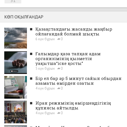
31
КӨП ОҚЫЛҒАНДАР
■
Қазақстандағы жасанды жаңбыр
ойлағандай болмай шықты
6 күн бұрын
0
■
Ғалымдар қаза тапқан адам
организімінің қызметін
уақытша“іске қосты”
5 күн бұрын
0
■
Бір ел бар әр 5 минут сайын обырдан
азаматы өмірден озатын
4 күн бұрын
0
■
Иран режимінің өміршеңдігінің
құпиясы айтылды
4 күн бұрын
0