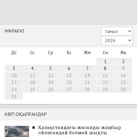
МҰРАҒАТ
Дс
Сс
Ср
Бс
Жм
Сн
Жк
1
2
3
4
5
6
7
8
9
10
11
12
13
14
15
16
17
18
19
20
21
22
23
24
25
26
27
28
29
30
31
КӨП ОҚЫЛҒАНДАР
■
Қазақстандағы жасанды жаңбыр
ойлағандай болмай шықты