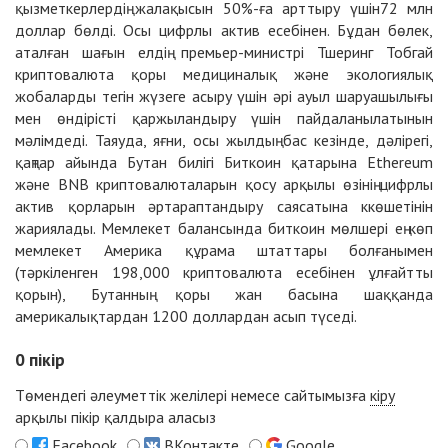
қызметкерлердің жалақысын 50%-ға арттыру үшін72 млн
доллар бөлді. Осы цифрлы актив есебінен. Бұдан бөлек,
аталған шағын елдің премьер-министрі Тшеринг Тобгай
криптовалюта қоры медициналық және экологиялық
жобаларды тегін жүзеге асыру үшін әрі ауыл шаруашылығы
мен өндірісті қаржыландыру үшін пайдаланылатынын
мәлімдеді. Таяуда, яғни, осы жылдың бас кезінде, дәлірегі,
қаңтар айында Бутан билігі Биткоин қатарына Ethereum
және BNB криптовалюталарын қосу арқылы өзінің цифрлы
актив қорларын әртараптандыру саясатына ккөшетінін
жариялады. Мемлекет балансында биткоин мөлшері ең көп
мемлекет Америка құрама штаттары болғанымен
(тәркіленген 198,000 криптовалюта есебінен ұлғайтты
қорын), Бутанның қоры жан басына шаққанда
америкалықтардан 1200 доллардан асып түседі.
0
пікір
Төмендегі әлеуметтік желілері немесе сайтымызға
кіру
арқылы пікір қалдыра аласыз
Facebook
ВКонтакте
Google