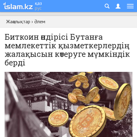
қаз
рус
Жаңалықтар
›
Әлем
Биткоин өндірісі Бутанға
мемлекеттік қызметкерлердің
жалақысын көтеруге мүмкіндік
берді