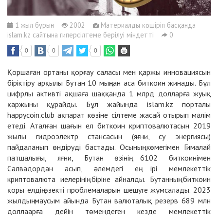
1 жыл бұрын
2002
Материалды көшіріп басқанда
islam.kz сайтына гиперсілтеме берілуі міндетті
0
0
0
0
Қоршаған ортаны қорғау саласы мен қаржы инновациясын
біріктіру арқылы Бутан 10 мыңнан аса биткоин жинады. Бұл
цифрлы активті ақшаға шаққанда 1 млрд долларға жуық
қаржыны құрайды. Бұл жайында islam.kz порталы
happycoin.club ақпарат көзіне сілтеме жасай отырып мәлім
етеді. Аталған шағын ел биткоин криптовалютасын 2019
жылы гидроэлектр стансасын (яғни, су энергиясы)
пайдаланып өндіруді бастады. Осының көмегімен Гималай
патшалығы, яғни, Бутан өзінің 6102 биткоинімен
Салвадордан асып, әлемдегі ең ірі мемлекеттік
криптовалюта иелерінің біріне айналды. Бутанның биткоин
қоры елдің өзекті проблемаларын шешуге жұмсалады. 2023
жылдың маусым айында Бутан валюталық резерв 689 млн
доллаарға дейін төмендеген кезде мемлекеттік