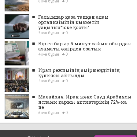
6 күн бұрын
0
■
Ғалымдар қаза тапқан адам
организімінің қызметін
уақытша“іске қосты”
5 күн бұрын
0
■
Бір ел бар әр 5 минут сайын обырдан
азаматы өмірден озатын
4 күн бұрын
0
■
Иран режимінің өміршеңдігінің
құпиясы айтылды
4 күн бұрын
0
■
Малайзия, Иран және Сауд Арабиясы
ислами қаржы активтерінің 72%-на
ие
6 күн бұрын
0