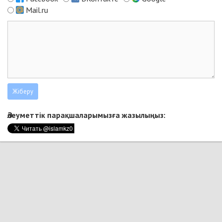
Mail.ru
Әлеуметтік парақшаларымызға жазылыңыз: