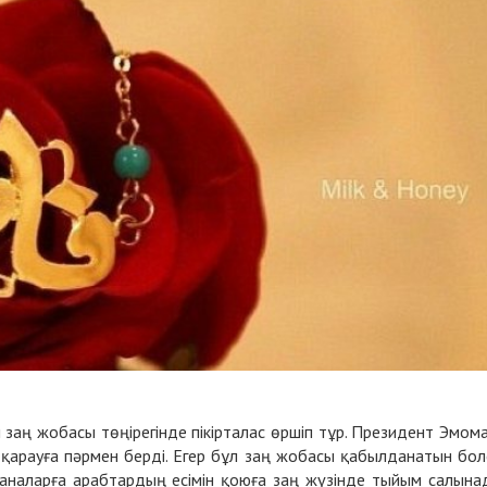
 заң жобасы төңірегінде пікірталас өршіп тұр. Президент Эмом
арауға пәрмен берді. Егер бұл заң жобасы қабылданатын бол
аналарға арабтардың есімін қоюға заң жүзінде тыйым салына