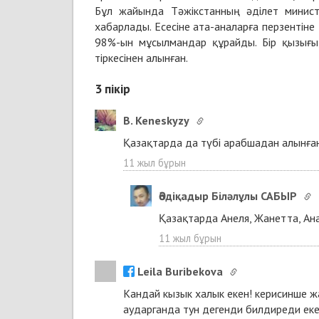
Бұл жайында Тәжікстанның әділет министрл
хабарлады. Есесіне ата-аналарға перзентіне 
98%-ын мұсылмандар құрайды. Бір қызығы,
тіркесінен алынған.
3
пікір
B. Keneskyzy
Қазақтарда да түбі арабшадан алынған 
11 жыл бұрын
Әбдіқадыр Біләлұлы САБЫР
Қазақтарда Анеля, Жанетта, Анар
11 жыл бұрын
Leila Buribekova
Кандай кызык халык екен! керисинше ж
аударганда тун дегенди билдиреди еке