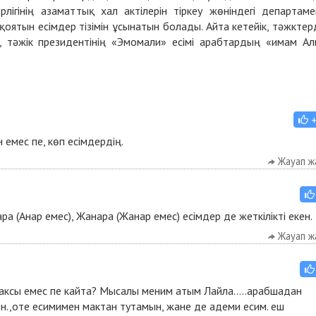
ігінің азаматтық хал актілерін тіркеу жөніндегі департаме
қоятын есімдер тізімін ұсынатын болады. Айта кетейік, тәжктер
 тәжік президентінің «Эмомали» есімі арабтардың «имам А
емес пе, көп есімдердің.
Жауап ж
а (Анар емес), Жанара (Жанар емес) есімдер де жеткілікті екен.
Жауап ж
аксы емес пе кайта? Мысалы меним атым Лайла.....арабшадан
н.,оте есимимен мактан тутамын, жане де адеми есим. еш