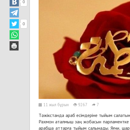
0
0
11 жыл бұрын
9267
7
Тәжікстанда араб есімдеріне тыйым салатын
Рахмон аталмыш заң жобасын парламентке қ
арабша аттарға тыйым салынады. Яғни, шар