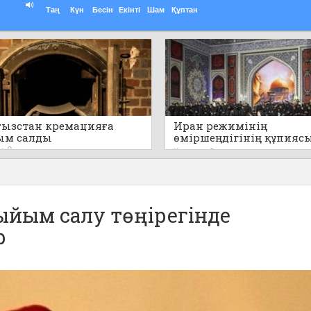
Таң
Күн
Бесін
Екінті
Шам
Құптан
ызстан кремацияға
Иран режимінің
ым салды
өміршеңдігінің құпияс
айтылды
0
Кеше
0
ыйым салу төңірегінде
р