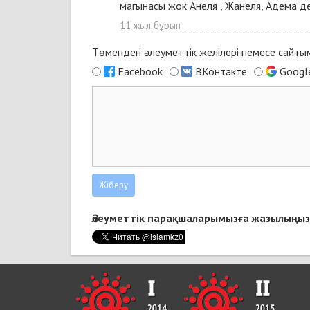
магынасы жок Анеля , Жанеля, Адема д
11 жыл бұрын
Төмендегі әлеуметтік желілері немесе сайт
Facebook
ВКонтакте
Googl
Әлеуметтік парақшаларымызға жазылыңыз