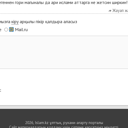
егеннен гори магыналы да ари ислами аттарга не жетсин ширкин!
Жауап ж
ымызға
кіру
арқылы пікір қалдыра аласыз
e
Mail.ru
:
2026, Islam.kz ұлттық, рухани-ағарту порталы
Сайт материалдарын қолдану үшін сілтеме көрсетуіңіз міндетті.