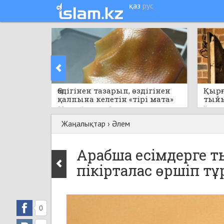
қаз
рус
Өздігінен тазарып, өздігінен
Қырғ
қалпына келетін «тірі мата»
тый
пайда болды
Кеше
22 сағат бұрын
0
Жаңалықтар
›
Әлем
Арабша есімдерге т
пікірталас өршіп тұ
0