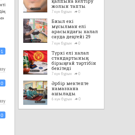
қалпына келтіру
нті
жолын тапты
дің
7 күн бұрын
0
ли»
Биыл екі
мұсылман елі
арасындағы халал
сауда деңгейі 29
млрд доллардан
7 күн бұрын
0
асады
+1
Түркі елі халал
стандартының
бірыңғай тәртібін
бекітеді
азу
7 күн бұрын
0
0
Әрбір мектепте
намазхана
ашылады
6 күн бұрын
0
азу
0