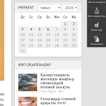
Фотогалерея
МҰРАҒАТ
Дс
Сс
Ср
Бс
Жм
Сн
Жк
Бас редактор
1
2
3
4
5
6
7
8
9
Блогтар
10
11
12
13
14
15
16
17
18
19
20
21
22
23
Кітапхана
24
25
26
27
28
29
30
31
КӨП ОҚЫЛҒАНДАР
Қазақстандағы
жасанды жаңбыр
ойлағандай
болмай шықты
3 күн бұрын
0
али
Ғалымдар сілекей
са,
арқылы тісті
ды.