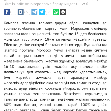
islam.kz сайтына гиперсілтеме берілуі міндетті
0
0
0
0
Кәмелет жасына толмағандарды еңбегін қанаудан әрі
зорлық-зомбылықтан қорғау үшін Марокконың өкілдер
палатасындағы социалистік топ бүгінде 15 деп белгіленген
жұмысқа тұру жасын 18-ге көтеруді көздейтін түзетуді
Еңбек кодексіне енгізуді бастама етіп көтерді. Бұл жайында
islam.kz порталы Morocco News ақпарат көзіне сілтеме
жасай отырып мәлім етеді. Аталмыш заң жобасында
жағдайвна байланысты жастай жұмысқа араласуға мәжбүр
16-18 жастағылар үшін «кәсіби өсу немесе кәсіби
дағдылану» деп аталатын жаңа мәртебе қарастырылмақ.
Бұл мәртебе жұмысқа ерте араласуға мәжбүр
жасөспірімдердің еңбегіне ақы төленуін қамтамасыз етеді әрі
зиянды, ауыр еңбектен қорғауды ұйғарады. Бұл тараптағы
ұсыныс теория мен практиканы біріктіретін құрылымдық
тағылымдамаларды қамтиды, ең төменгі жалақы мөлшерінің
60%-ынан бастап, үшінші жылға қарай 100%-ға дейін
көтеруді ұйғарады. Бұдан бөлек, жұмыс беруші тарапынан