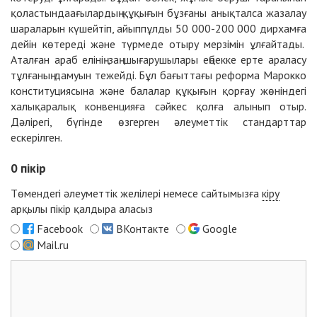
қоластындаағылардың құқығын бұзғаны анықталса жазалау
шараларын күшейтіп, айыппұлды 50 000-200 000 дирхамға
дейін көтереді және түрмеде отыру мерзімін ұлғайтады.
Аталған араб елінің заң шығарушылары еңбекке ерте араласу
тұлғаның дамуын тежейді. Бұл бағыттағы реформа Марокко
конституциясына және балалар құқығын қорғау жөніндегі
халықаралық конвенцияға сәйкес қолға алынып отыр.
Дәлірегі, бүгінде өзгерген әлеуметтік стандарттар
ескерілген.
0
пікір
Төмендегі әлеуметтік желілері немесе сайтымызға
кіру
арқылы пікір қалдыра аласыз
Facebook
ВКонтакте
Google
Mail.ru