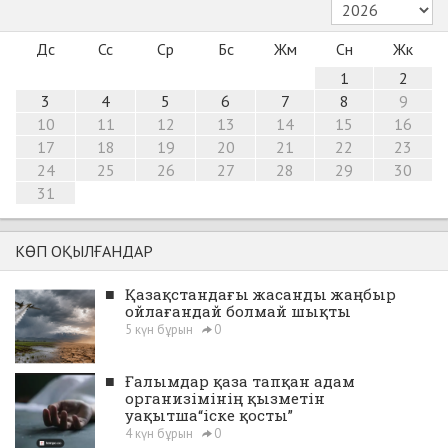
Дс
Сс
Ср
Бс
Жм
Сн
Жк
1
2
3
4
5
6
7
8
9
10
11
12
13
14
15
16
17
18
19
20
21
22
23
24
25
26
27
28
29
30
31
КӨП ОҚЫЛҒАНДАР
■
Қазақстандағы жасанды жаңбыр
ойлағандай болмай шықты
5 күн бұрын
0
■
Ғалымдар қаза тапқан адам
организімінің қызметін
уақытша“іске қосты”
4 күн бұрын
0