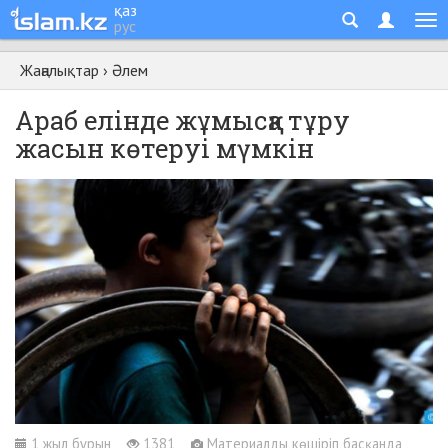
қаз
рус
Жаңалықтар
›
Әлем
Араб елінде жұмысқа тұру
жасын көтеруі мүмкін
1 жыл бұрын
1381
Материалды көшіріп басқанда