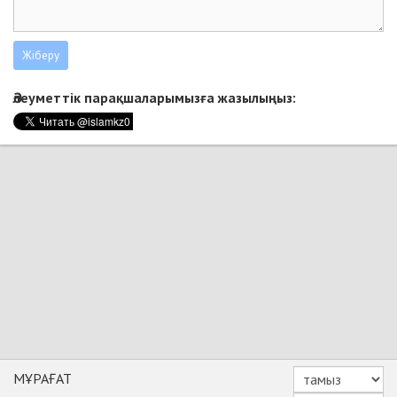
Әлеуметтік парақшаларымызға жазылыңыз:
МҰРАҒАТ