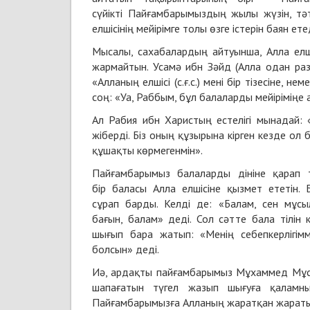
сүйікті Пайғамбарымыздың жылы жүзін, тәтт
елшісінің мейірімге толы өзге істерін баян ете
Мысалы, сахабалардың айтуынша, Алла елшіс
жармайтын. Усамә ибн Зәйд (Алла одан ра
«Алланың елшісі (с.ғ.с.) мені бір тізесіне, 
соң: «Уа, Раббым, бұл балаларды мейіріміңе
Ал Рабия ибн Харистың естелігі мынадай:
жіберді. Біз оның құзырына кірген кезде о
құшақты көрмегенмін».
Пайғамбарымыз балаларды дініне қарап 
бір баласы Алла елшісіне қызмет ететін. Б
сұрап барды. Келді де: «Балам, сен мұсы
бағын, балам» деді. Сол сәтте бала тілін
шығып бара жатып: «Менің себепкерлігім
болсын» деді.
Иә, ардақты пайғамбарымыз Мұхаммед Мұстаф
шапағатын түгел жазып шығуға қаламның
Пайғамбарымызға Алланың жаратқан жараты