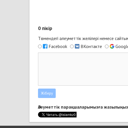
0
пікір
Төмендегі әлеуметтік желілері немесе сайт
Facebook
ВКонтакте
Googl
Әлеуметтік парақшаларымызға жазылыңыз