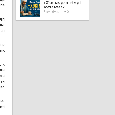
«Хәкім» деп кімді
лла
айтамыз?
3 күн бұрын
0
ліп
ды:
дан
іне
тық
дің
лін
мға
ден
лар
ім-
кті