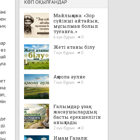
КӨП ОҚЫЛҒАНДАР
імі
Майлықожа: «Зор
мен
сүйінші айтайын,
дың
мұсылман болып
туғанға..»
6 күн бұрын
0
лар
Жеті атаны білу
 өз
7 күн бұрын
0
лай
уға
Ақмола әулие
иет
7 күн бұрын
0
ына
ап,
лін
Ғалымдар ұзақ
жасаушылардың
басты ерекшелігін
рде
анықтады
ді.
2 күн бұрын
0
көп
Имам Ғазали:
ірі