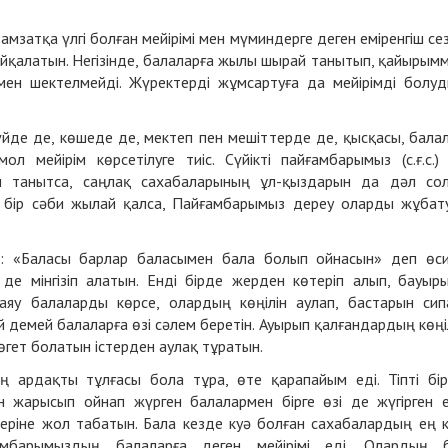
мзатқа үлгі болған мейірімі мен мүминдерге деген еміренгіш сез
байқалатын. Негізінде, балаларға жылы шырай танытып, қайырым
умен шектелмейді. Жүректерді жұмсартуға да мейірімді болу
йде де, көшеде де, мектеп пен мешіттерде де, қысқасы, бала
 мейірім көрсетілуге тиіс. Сүйікті пайғамбарымыз (с.ғ.с.)
ім танытса, саңлақ сахабаларының ұл-қыздарын да дәл со
а бір сәби жылай қалса, Пайғамбарымыз дереу оларды жұбат
де: «Баласы барлар баласымен бала болып ойнасын» деп өс
де мінгізіп алатын. Енді бірде жерден көтеріп алып, бауыр
қаяу балаларды көрсе, олардың көңілін аулап, бастарын сип
 демей балаларға өзі сәлем беретін. Ауырып қалғандардың көңі
бөгет болатын істерден аулақ тұратын.
 ең ардақты тұлғасы бола тұра, өте қарапайым еді. Тіпті бі
н жарысып ойнап жүрген балалармен бірге өзі де жүгірген е
еріне жол табатын. Бала кезде куә болған сахабалардың ең 
мбарымыздың балаларға деген мейірімі еді. Олардың б