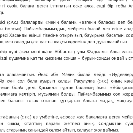
і сөзін, балаға деген ілтипатын еске алса, енді бір тобы А
ді.
і (с.ғ.с.) балаларды «менің балам», «өзгенің баласы» деп бө
зы болсын) Пайғамбарымыздың мейірімін былай деп есіне ала
немересі Хасанды екінші тізесіне отырғызып, бауырына басатын, со
 ал, мен оларды өте қатты жақсы көремін» деп дұға жасайтын.
 «Бір күні әкем мені және Аббастың ұлы Фадылды Алла елшіс
л бізді құшағына қатты қысқаны сонша – бұрын-соңды ондай ыс
та алаламайтын. Әнас ибн Мәлик былай дейді: «Иудейлер
ір күні сол бала ауырып қалды. Расулулла (с.ғ.с.) оның көңі
лман бол!» деді. Қасында тұрған баланың әкесі: «Әбілқасы
 кәлимаға келтіріп, мұсылман болды. Пайғамбарымыз сол жер
мен баланы тозақ отынан құтқарған Аллаға мадақ, мақтау
аның (с.ғ.с.) өз үмбетіне, әсіресе жас балаларға деген мейір
 сиясы, кітаптың парағы жетпесі анық. Сондықтан сүйі
лыстарының санындай сәлем айтып, салауат жолдаймыз.