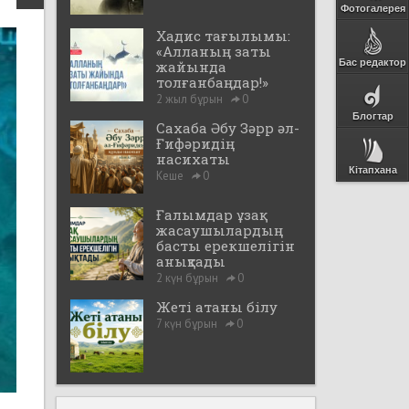
Фотогалерея
Хадис тағылымы:
«Алланың заты
Бас редактор
жайында
толғанбаңдар!»
2 жыл бұрын
0
Блогтар
Сахаба Әбу Зәрр әл-
Ғифәридің
насихаты
Кітапхана
Кеше
0
Ғалымдар ұзақ
жасаушылардың
басты ерекшелігін
анықтады
2 күн бұрын
0
Жеті атаны білу
7 күн бұрын
0