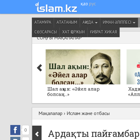
қаз
рус
АТАМҰРА
АТАТАНЫМ
АҚИДА
ИМАН ӘЛІППЕСІ
СӨЗСАРАСЫ
ХАТ ҚОРЖЫН
ҒИБРАТ ХИКАЯ
СОҢҒЫ МАҚАЛАЛАР
Шал ақын: «Әйел алар
Хад
болсаң...»
«Ал
толғ
Мақалалар
›
Ислам және отбасы
0
Ардақты пайғамбар