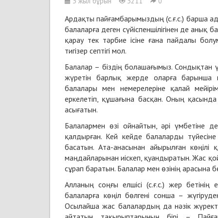
3 жыл бұрын
3211
0
Ардақты пайғамбарымыздың (с.ғ.с.) барша ада
балаларға деген сүйіспеншілігінен де анық 
қарау тек тәрбие ісіне ғана пайдалы бол
тигізер септігі мол.
Балалар – біздің болашағымыз. Сондықтан ү
жүретін барлық жерде оларға барынша мол
балалары мен немерелеріне қалай мейір
еркелетіп, құшағына басқан. Оның қасынд
асығатын.
Балалармен өзі ойнайтын, әрі үмбетіне 
қалдырған. Кей кейде балаларды түйесіне 
басатын. Ата-анасынан айырылған көңілі 
маңдайларынан иіскеп, қуандыратын. Жас қой
сұрап баратын. Балалар мен өзінің арасына 
Алланың соңғы елшісі (с.ғ.с.) жер бетінің
балаларға көңіл бөлгені сонша – жүгіруде
Осылайша жас балалардың да нәзік жүрект
айтатын тақырыптарының бірі – Пайға