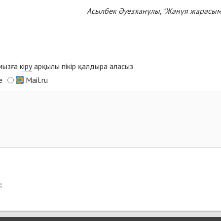
Асылбек Әуезханұлы, "Жанұя жарасым
ымызға
кіру
арқылы пікір қалдыра аласыз
e
Mail.ru
: