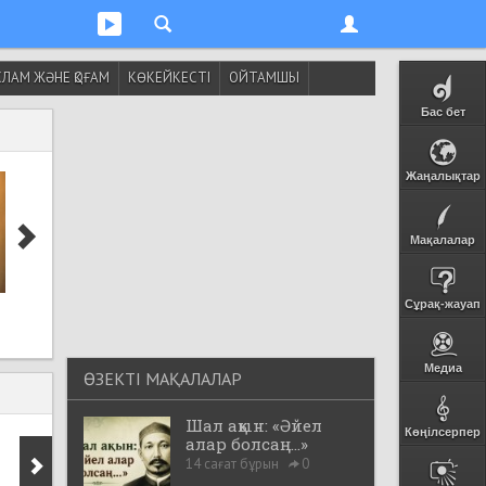
ЛАМ ЖӘНЕ ҚОҒАМ
КӨКЕЙКЕСТІ
ОЙТАМШЫ
Бас бет
Жаңалықтар
Мақалалар
Сахаба Әбу Зәрр әл-
Ғалымдар ұзақ
Сұрақ-жауап
Ғифәридің насихаты
жасаушылардың б
ерекшелігін анықт
Медиа
ӨЗЕКТІ МАҚАЛАЛАР
Шал ақын: «Әйел
Көңілсерпер
алар болсаң...»
14 сағат бұрын
0