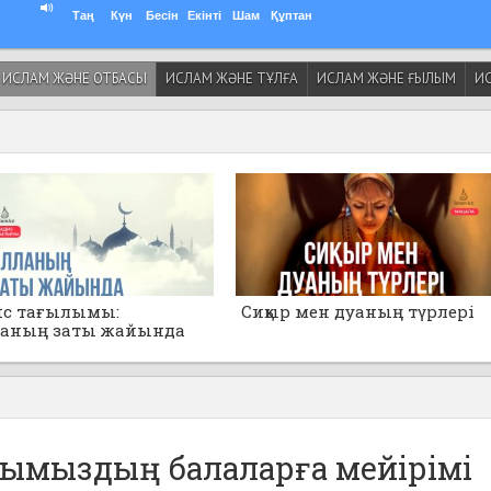
Таң
Күн
Бесін
Екінті
Шам
Құптан
ИСЛАМ ЖӘНЕ ОТБАСЫ
ИСЛАМ ЖӘНЕ ТҰЛҒА
ИСЛАМ ЖӘНЕ ҒЫЛЫМ
ИС
ис тағылымы:
Сиқыр мен дуаның түрлері
ланың заты жайында
анбаңдар!»
ымыздың балаларға мейірімі