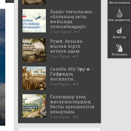
Фотогалерея
Хадис тағылымы:
«Алланың заты
Бас редактор
жайында
толғанбаңдар!»
2 жыл бұрын
0
Блогтар
Руми: Аузына
жылан кіріп
кеткен адам
Кітапхана
2 күн бұрын
0
Сахаба Әбу Зәрр әл-
Ғифәридің
насихаты
4 күн бұрын
0
Ғалымдар ұзақ
жасаушылардың
басты ерекшелігін
анықтады
5 күн бұрын
0