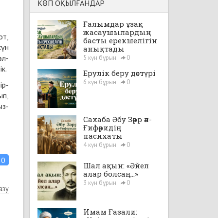
КӨП ОҚЫЛҒАНДАР
Ғалымдар ұзақ
жасаушылардың
от,
басты ерекшелігін
күн
анықтады
өл­
5 күн бұрын
0
ік.
Ерулік беру дәстүрі
6 күн бұрын
0
ір­
ып,
ыз­
Сахаба Әбу Зәрр әл-
Ғифәридің
насихаты
4 күн бұрын
0
0
Шал ақын: «Әйел
алар болсаң...»
3 күн бұрын
0
азу
Имам Ғазали: