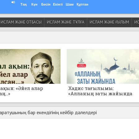
Таң
Күн
Бесін
Екінті
Шам
Құптан
ИСЛАМ ЖӘНЕ ОТБАСЫ
ИСЛАМ ЖӘНЕ ТҰЛҒА
ИСЛАМ ЖӘНЕ ҒЫЛЫМ
ИС
ақын: «Әйел алар
Хадис тағылымы:
ң...»
«Алланың заты жайында
толғанбаңдар!»
ратушының бар екендігінің кейбір дәлелдері