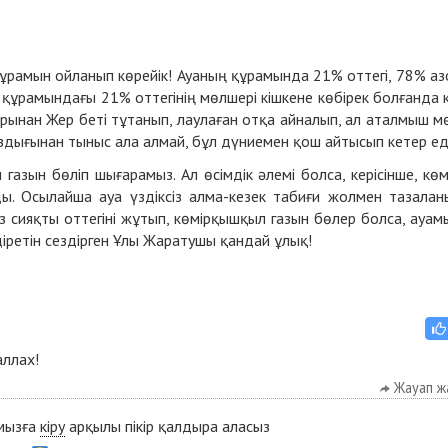
­ра­мын ой­ла­нып кө­рейік! Ауа­ның құ­ра­мын­да 21% от­те­гі, 78% аз
ұ­ра­мын­да­ғы 21% от­те­гі­нің мөл­ше­рі кіш­ке­не кө­бі­рек болғанда 
да­ры­нан Жер бе­ті тұ­та­нып, лау­ла­ған от­қа ай­на­лып, ал атал­мыш м
ң аз­ды­ғы­нан ты­ныс ала ал­май, бұл дү­ниемен қош ай­ты­сып ке­тер ед
 га­зын бө­ліп шы­ға­ра­мыз. Ал өсім­дік әле­мі бол­са, ке­рі­сін­ше, көм
ды. Осы­лай­ша ауа үз­дік­сіз ал­ма-ке­зек та­би­ғи жол­мен та­за­ла­н
біз сияқ­ты от­те­гі­ні жұ­тып, кө­мір­қыш­қыл га­зын бө­лер бол­са, ауа­м
діретін сез­дір­ген Ұлы Жа­ра­ту­шы қан­дай ұлық!
аллах!
Жауап ж
ымызға
кіру
арқылы пікір қалдыра аласыз