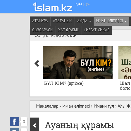
қаз
рус
АТАМҰРА
АТАТАНЫМ
АҚИДА
ИМАН ӘЛІППЕСІ
СӨЗСАРАСЫ
ХАТ ҚОРЖЫН
ҒИБРАТ ХИКАЯ
СОҢҒЫ МАҚАЛАЛАР
БҰЛ КІМ? (әңгіме)
Шал 
болса
Мақалалар
›
Иман әліппесі
›
Имани гүл
›
Ұлы Жа
0
Ауаның құрамы