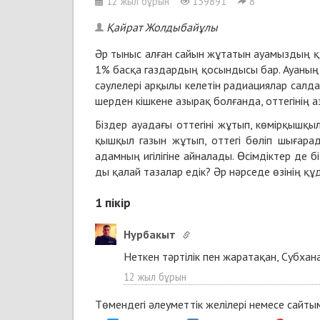
12 жыл бұрын
139891
8
Қайрат Жолдыбайұлы
Әр ты­ныс ал­ған сай­ын жұ­та­тын ауа­мыз­дың құ
1% бас­қа газ­дар­дың қо­сын­ды­сы бар. Ауа­ның қ
сәуле­ле­рі ар­қы­лы ке­ле­тін ра­ди­ация­лар сал­
шер­ден кіш­ке­не азы­рақ бол­ған­да, от­те­гі­ні
Біз­дер ауада­ғы от­те­гі­ні жұ­тып, кө­мір­қыш­қыл
қыш­қыл га­зын жұ­тып, от­те­гі бө­ліп шы­ға­ра­
адам­ның игі­лі­гі­не ай­на­ла­ды. Өсім­дік­тер де 
ды қа­лай та­за­лар едік? Әр нәр­се­де өзі­нің құ
1
пікір
Нурбакыт
Неткен тәртілік пен жаратақан, Субхан
12 жыл бұрын
Төмендегі әлеуметтік желілері немесе сайт