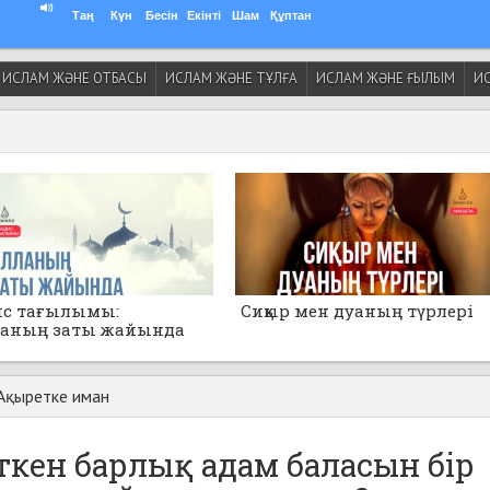
Таң
Күн
Бесін
Екінті
Шам
Құптан
ИСЛАМ ЖӘНЕ ОТБАСЫ
ИСЛАМ ЖӘНЕ ТҰЛҒА
ИСЛАМ ЖӘНЕ ҒЫЛЫМ
ИС
ис тағылымы:
Сиқыр мен дуаның түрлері
ланың заты жайында
анбаңдар!»
Ақыретке иман
ет­кен бар­лық адам ба­ла­сын бір