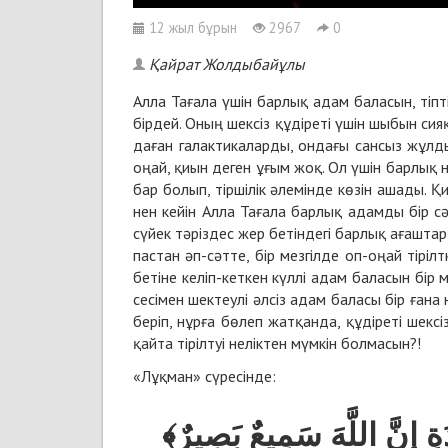
12 жыл бұрын
2967
0
Қайрат Жолдыбайұлы
Алла Та­ға­ла үшін бар­лық адам ба­ла­сын, тіп­ті
бір­дей. Оның шек­сіз құ­ді­ре­ті үшін шы­бын сияқ
да­ған га­лак­ти­ка­лар­ды, он­да­ғы сан­сыз жұл­
оңай, қиын де­ген ұғым жоқ. Ол үшін бар­лық нәр
бар бо­лып, тір­ші­лік әле­мін­де кө­зін аша­ды. Қия
нен кейін Алла Та­ға­ла бар­лық адам­ды бір сәт­те
сүйек тә­різ­дес жер бе­тін­де­гі бар­лық ағаш­та
па­стан әп-сәт­те, бір мез­гіл­де оп-оңай ті­рі­л
бе­ті­не ке­ліп-кет­кен күл­лі адам ба­ла­сын бір
се­сі­мен шектеу­лі әл­сіз адам ба­ла­сы бір ға­на
бе­ріп, нұр­ға бө­леп жат­қан­да, құ­ді­ре­ті шек­
қай­та ті­ріл­туі не­лік­тен мүм­кін бол­ма­сын?!
«Лұқ­ман» сү­ре­сін­де:
ِدَةٍ إِنَّ اللَّهَ سَمِيعٌ بَصِيرٌ