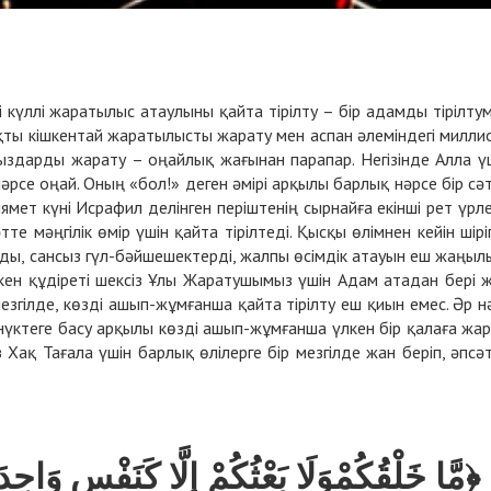
 күл­лі жа­ра­ты­лыс атаулыны қай­та ті­ріл­ту – бір адам­ды ті­ріл­ту­
­ты кіш­кен­тай жа­ра­ты­лыс­ты жа­ра­ту мен ас­пан әле­мін­де­гі мил­ли
дыз­дар­ды жа­ра­ту – оңай­лық жа­ғы­нан па­рапар. Не­гі­зін­де Алла ү
­се оңай. Оның «бол!» де­ген әмі­рі ар­қы­лы бар­лық нәр­се бір сәт
­мет кү­ні Ис­ра­фил де­лін­ген пе­ріш­те­нің сыр­най­ға екін­ші рет үр­ле
 мәң­гі­лік өмір үшін қай­та ті­ріл­те­ді. Қыс­қы өлім­нен кейін ші­рі­
р­ды, сан­сыз гүл-бәй­ше­шек­тер­ді, жал­пы өсім­дік атауын еш жа­ңы­л
т­кен құ­ді­ре­ті шек­сіз Ұлы Жа­ра­ту­шы­мыз үшін Адам ата­дан бе­рі 
 мез­гіл­де, көз­ді ашып-жұм­ған­ша қай­та ті­ріл­ту еш қиын емес. Әр н
 нүк­те­ге ба­су ар­қы­лы көз­ді ашып-жұм­ған­ша үл­кен бір қа­ла­ға жа­
сіз Хақ Та­ға­ла үшін бар­лық өлі­лер­ге бір мез­гіл­де жан бе­ріп, әпсәт
﴿مَّا خَلْقُكُمْ
وَلَا بَعْثُكُمْ إِلَّا كَنَفْسٍ وَاح﴾