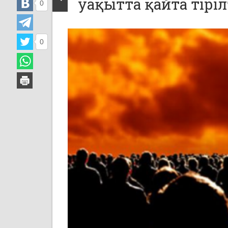
уа­қыт­та қай­та ті­р
0
0