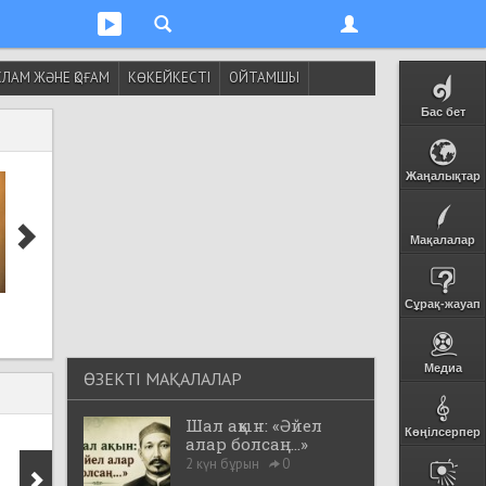
ЛАМ ЖӘНЕ ҚОҒАМ
КӨКЕЙКЕСТІ
ОЙТАМШЫ
Бас бет
Жаңалықтар
Мақалалар
Сахаба Әбу Зәрр әл-
Ғалымдар ұзақ
Сұрақ-жауап
Ғифәридің насихаты
жасаушылардың б
ерекшелігін анықт
Медиа
ӨЗЕКТІ МАҚАЛАЛАР
Шал ақын: «Әйел
Көңілсерпер
алар болсаң...»
2 күн бұрын
0