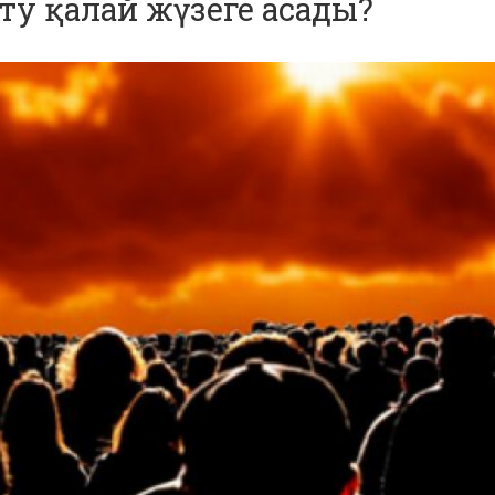
іл­ту қа­лай жүзеге асады?