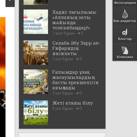
Фотогалерея
Хадис тағылымы:
«Алланың заты
Бас редактор
жайында
толғанбаңдар!»
2 жыл бұрын
0
Блогтар
Сахаба Әбу Зәрр әл-
Ғифәридің
насихаты
Кітапхана
2 күн бұрын
0
Ғалымдар ұзақ
жасаушылардың
басты ерекшелігін
анықтады
3 күн бұрын
0
Жеті атаны білу
8 күн бұрын
0