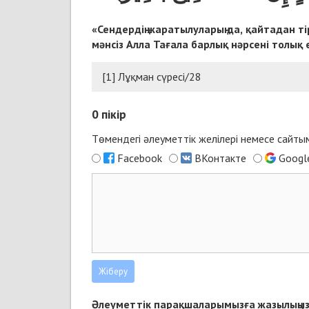
«Сен­дер­дің жа­ра­ты­лу­ла­рың да, қай­та­дан ті­рі
мән­сіз Алла Та­ға­ла бар­лық нәр­се­ні то­лық ес
[1]
Лұқ­ман сү­ре­сі/28
0
пікір
Төмендегі әлеуметтік желілері немесе сайт
Facebook
ВКонтакте
Googl
Әлеуметтік парақшаларымызға жазылыңыз