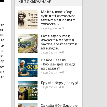
КӨП ОҚЫЛҒАНДАР
Майлықожа: «Зор
сүйінші айтайын,
мұсылман болып
туғанға..»
мен
7 күн бұрын
0
он­
шін
Ғалымдар ұзақ
­те
жасаушылардың
басты ерекшелігін
уі­
анықтады
ген
3 күн бұрын
0
ыс­
Имам Ғазали:
жер
«Хәкім» деп кімді
әр­
айтамыз?
рық
4 күн бұрын
0
­те
Ерулік беру дәстүрі
4 күн бұрын
0
Сахаба Әбу Зәрр әл-