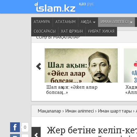
қаз
рус
АТАМҰРА
АТАТАНЫМ
АҚИДА
ИМАН ӘЛІППЕСІ
СӨЗСАРАСЫ
ХАТ ҚОРЖЫН
ҒИБРАТ ХИКАЯ
СОҢҒЫ МАҚАЛАЛАР
Шал ақын: «Әйел алар
Хад
болсаң...»
«Ал
толғ
Мақалалар
›
Иман әліппесі
›
Иман шарттары
›
Жер бе­ті­не ке­ліп-к
0