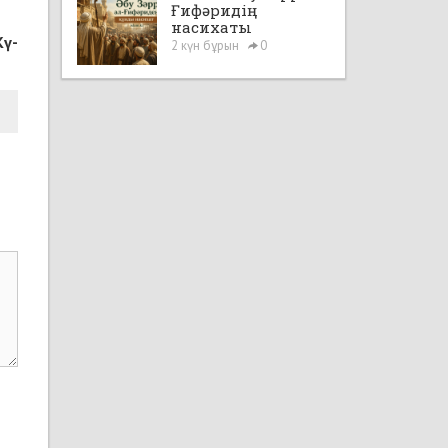
Ғифәридің
насихаты
 Кү­
2 күн бұрын
0