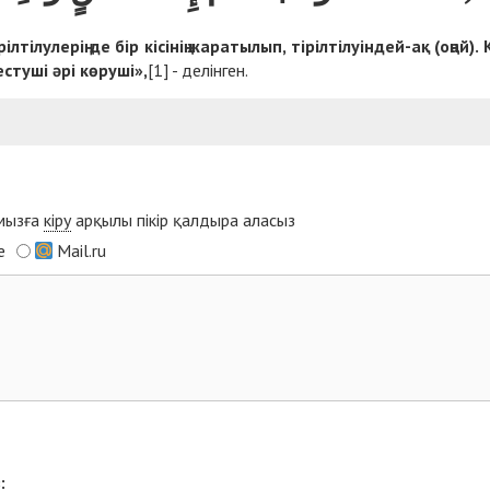
л­ті­лу­ле­рің де бір кі­сі­нің жа­ра­ты­лып, ті­ріл­ті­луін­дей-ақ (оңай).
­ту­ші әрі кө­ру­ші»,
[1]
- де­лін­ген.
ымызға
кіру
арқылы пікір қалдыра аласыз
e
Mail.ru
: