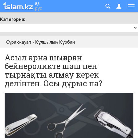
қаз
рус
Категория:
Сұрақ-жауап
›
Құлшылық
›
Құрбан
Асыл арна шығарған
бейнероликте шаш пен
тырнақты алмау керек
делінген. Осы дұрыс па?