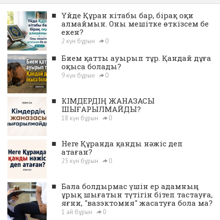
■
Үйде Құран кітабы бар, бірақ оқи
алмаймын. Оны мешітке өткізсем бе
екен?
2 күн бұрын
0
■
Бием қатты ауырып тұр. Қандай дұға
оқыса болады?
9 күн бұрын
0
■
КІМДЕРДІҢ ЖАНАЗАСЫ
ШЫҒАРЫЛМАЙДЫ?
18 күн бұрын
0
■
Неге Құранда қанды нәжіс деп
атаған?
25 күн бұрын
0
■
Бала болдырмас үшін ер адамның
ұрық шығатын түтігін бітеп тастауға,
яғни, "вазэктомия" жасатуға бола ма?
1 ай бұрын
0