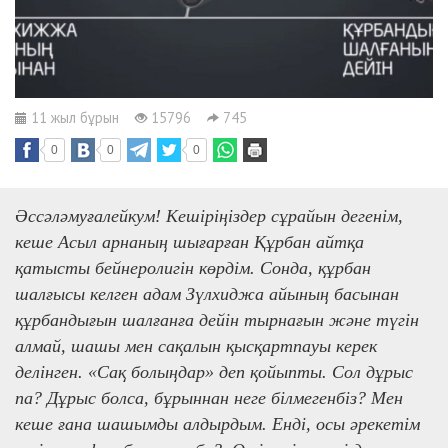
11 жыл бұрын
15796
745
0
0
0
Әссәләмуғалейкум! Кешіріңіздер сұрайын дегенім,
кеше Асыл арнаның шығарған Құрбан айтқа
қатысты бейнеролигін көрдім. Сонда, құрбан
шалғысы келген адам Зүлхиджа айының басынан
құрбандығын шалғанға дейін тырнағын және түгін
алмай, шашы мен сақалын қысқартпауы керек
делінген. «Сақ болыңдар» деп қойыпты. Сол дұрыс
па? Дұрыс болса, бұрыннан неге білмегенбіз? Мен
кеше ғана шашымды алдырдым. Енді, осы әрекетім