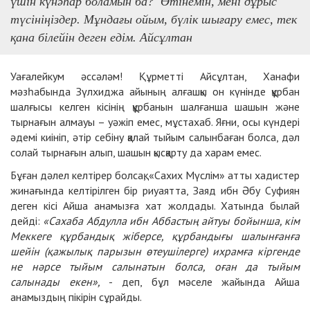
үшін күнәһар боламын ба? Өтінемін, мені дұрыс
түсініңіздер. Мұндағы ойым, бүлік шығару емес, тек
қана білейін деген едім. Айсұлтан
Уағалейкум әссәләм! Құрметті Айсұлтан, Ханафи
мәзһабында Зүлхиджа айының алғашқы он күнінде құрбан
шалғысы келген кісінің құрбанын шалғанша шашын және
тырнағын алмауы – уәжіп емес, мұстахаб. Яғни, осы күндері
әдемі киініп, әтір себіну қалай тыйым салынбаған болса, дәл
солай тырнағын алып, шашын қысқарту да харам емес.
Бұған дәлел келтірер болсақ, «Сахих Мүслім» атты хадистер
жинағында келтірілген бір риуаятта, Заяд ибн Әбу Суфиян
деген кісі Айша анамызға хат жолдады. Хатында былай
дейді:
«Сахаба Абдулла ибн Аббастың айтуы бойынша, кім
Меккеге құрбандық жіберсе, құрбандығы шалынғанға
шейін (қажылық парызын өтеушілерге) ихрамға кіргенде
не нәрсе тыйым салынатын болса, оған да тыйым
салынады екен»,
- деп, бұл мәселе жайында Айша
анамыздың пікірін сұрайды.