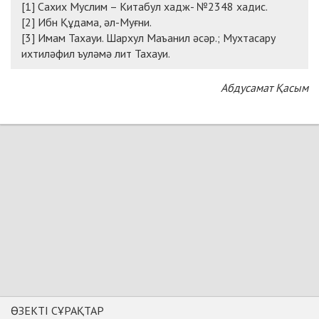
[1]
Сахих Муслим – Китабул хадж- №2348 хадис.
[2] Ибн Құдама, әл-Муғни.
[3] Имам Тахауи. Шархул Маъанил әсәр.; Мухтасару
ихтиләфил ъуләмә лит Тахауи.
Абдусамат Қасым
ӨЗЕКТІ СҰРАҚТАР