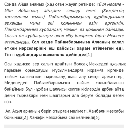
Сонда Айша анамыз (р.а.) оған жауап ретінде:
«Бұл мәселе -
Ибн Аббастың айтқаны секілді емес. (Хижреттің
тоғызыншы жылы) Пайғамбарымыздың құрбандығына
арқанды мына екі қолыммен өзім өргенмін.
Пайғамбарымыз құрбандық малын өз қолымен байлады.
Сосын ол құрбандықты әкем Әбу Бәкірмен бірге Меккеге
аттандырды.
Сол кезде Пайғамбарымызға Алланың халал
еткен нәрселерінің еш қайсысы харам етілмеген еді.
Тіпті құрбандары шалынғанға дейін де
»[1].
Осы хадиске зер салып қарайтын болсақ, Меккедегі қажылық
парызын орындаушы мұсылмандарға ихрамға кіргенде
тыйым салынатын тырнақ алу, шаш алу сияқты әрекеттер,
Мединедегі Пайғамбарымызға тыйым салынбағанын
байқаймыз. Бұл - құрбан шалғысы келген кісілердің құрбан айтқа
дейін тырнақтары мен шаштарын ала беруге болады деген
сөз.
Ал, Асыл арнаның беріп отырған мәліметі, Ханбәли мәзхабы
бойынша[2]. Ханафи мәзхабына сай келмейді[3].