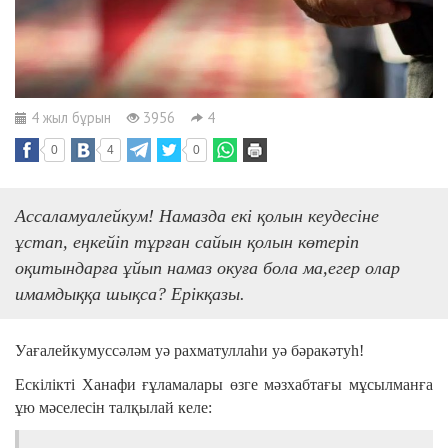
4 жыл бұрын
3956
4
0
4
0
Ассаламуалейкум! Намазда екі қолын кеудесіне
ұстап, еңкейіп тұрған сайын қолын көтеріп
оқитындарға ұйып намаз окуға бола ма,егер олар
имамдыққа шықса? Ерікқазы.
Уағалейкумуссәләм уә рахматуллаһи уә бәракәтуһ!
Ескілікті Ханафи ғұламалары өзге мәзхабтағы мұсылманға
ұю мәселесін талқылай келе: