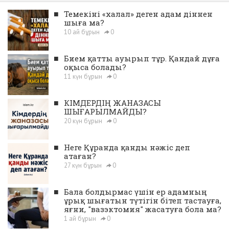
■
Темекіні «халал» деген адам діннен
шыға ма?
10 ай бұрын
0
■
Бием қатты ауырып тұр. Қандай дұға
оқыса болады?
11 күн бұрын
0
■
КІМДЕРДІҢ ЖАНАЗАСЫ
ШЫҒАРЫЛМАЙДЫ?
20 күн бұрын
0
■
Неге Құранда қанды нәжіс деп
атаған?
27 күн бұрын
0
■
Бала болдырмас үшін ер адамның
ұрық шығатын түтігін бітеп тастауға,
яғни, "вазэктомия" жасатуға бола ма?
1 ай бұрын
0