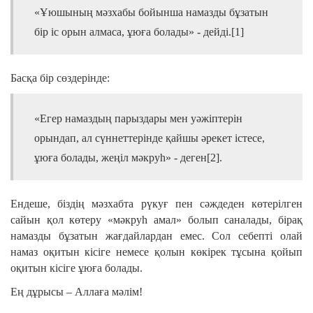
«Ұюшының мәзхабы бойынша намазды бұзатын
бір іс орын алмаса, ұюға болады» - дейді.[1]
Басқа бір сөздерінде:
«Егер намаздың парыздары мен уәжіптерін
орындап, ал сүннеттерінде қайшы әрекет істесе,
ұюға болады, жеңіл мәкруһ» - деген[2].
Ендеше, біздің мәзхабта рүкуғ пен сәждеден көтерілген
сайын қол көтеру «мәкруһ амал» болып саналады, бірақ
намазды бұзатын жағдайлардан емес. Сол себепті олай
намаз оқитын кісіге немесе қолын көкірек тұсына қойып
оқитын кісіге ұюға болады.
Ең дұрысы – Аллаға мәлім!