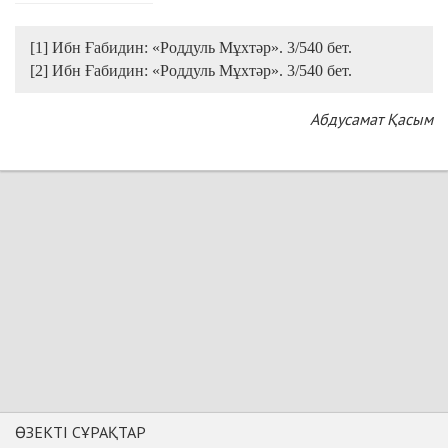
[1] Ибн Ғабидин: «Роддуль Мұхтәр». 3/540 бет.
[2] Ибн Ғабидин: «Роддуль Мұхтәр». 3/540 бет.
Абдусамат Қасым
ӨЗЕКТІ СҰРАҚТАР