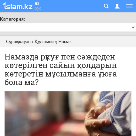
қаз
рус
Категория:
Сұрақ-жауап
›
Құлшылық
›
Намаз
Намазда рүкуғ пен сәждеден
көтерілген сайын қолдарын
көтеретін мұсылманға ұюға
бола ма?