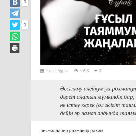
0
0
4 жыл бұрын
5398
0
Әссәләму алейкум уа рохмату
дәрет алатын мүмкіндік бар,
не істеу керек (ол жігіт тая
дейін әр намаз алдында таям
Бисмилләһир рахманир рахим