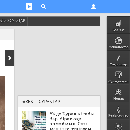
УДИО СҰРАҚТАР
Бас бет
Жаңалықтар
Мақалалар
Сұрақ-жауап
Медиа
ӨЗЕКТІ СҰРАҚТАР
Үйде Құран кітабы
Көңілсерпер
бар, бірақ оқи
алмаймын. Оны
мешітке өткізсем