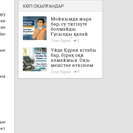
КӨП ОҚЫЛҒАНДАР
ару
Мойнымда жара
оқи
бар, су тигізуге
ған
болмайды.
мды
Ғұсылды қалай
аламын?
7 күн бұрын
0
бын
Үйде Құран кітабы
бар, бірақ оқи
алмаймын. Оны
мешітке өткізсем
бе екен?
2 күн бұрын
0
ана
тын
рет