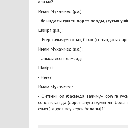
ала ма?
Имам Мұхаммед (р.а.):
- Қолындағы сумен дәрет алады, (ғұсыл үш
Шәкірт (р.а.):
- Егер таяммум соғып, бірақ (қолындағы дәр
Имам Мұхаммед (р.а.):
- Онысы есептелмейді.
Шәкірті:
- Неге?
Имам Мұхаммед:
- Өйткені, ол (басында таяммум соғып) ғұ
сондықтан да (дәрет алуға мүмкіндігі бола 
сумен) дәрет алу керек болады[1].