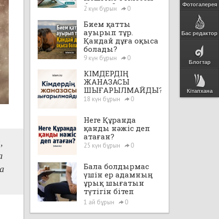
бе екен?
Фотогалерея
2 күн бұрын
0
Бием қатты
ауырып тұр.
Бас редактор
Қандай дұға оқыса
болады?
9 күн бұрын
0
Блогтар
КІМДЕРДІҢ
ЖАНАЗАСЫ
ШЫҒАРЫЛМАЙДЫ?
Кітапхана
18 күн бұрын
0
Неге Құранда
қанды нәжіс деп
атаған?
,
25 күн бұрын
0
а
Бала болдырмас
ға
үшін ер адамның
ұрық шығатын
түтігін бітеп
тастауға, яғни,
1 ай бұрын
0
"вазэктомия"
жасатуға бола ма?