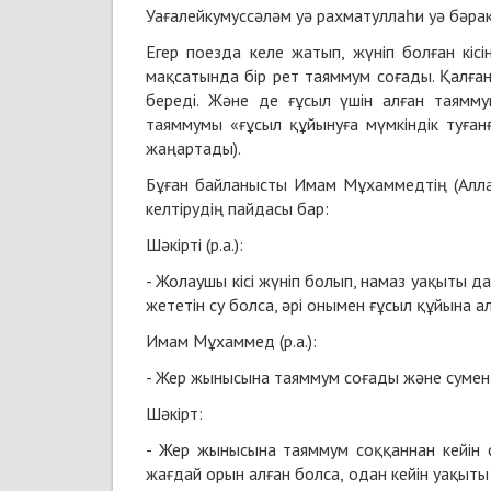
Уағалейкумуссәләм уә рахматуллаһи уә бәра
Егер поезда келе жатып, жүніп болған кісі
мақсатында бір рет таяммум соғады. Қалға
береді. Және де ғұсыл үшін алған таямм
таяммумы «ғұсыл құйынуға мүмкіндік туға
жаңартады).
Бұған байланысты Имам Мұхаммедтің (Алла
келтірудің пайдасы бар:
Шәкірті (р.а.):
- Жолаушы кісі жүніп болып, намаз уақыты да 
жететін су болса, әрі онымен ғұсыл құйына ал
Имам Мұхаммед (р.а.):
- Жер жынысына таяммум соғады және сумен
Шәкірт:
- Жер жынысына таяммум соққаннан кейін 
жағдай орын алған болса, одан кейін уақыты