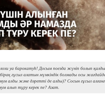
ллохи уа барокатуһ! Досым поезда жүніп болып қалды
 бірақ ғұсыл алатын мүмкіндік болмады осы жағдайд
ммум алды және дәретті де алды)? Сосын ғұсыл алған
мум алып тұру керек пе? Азат.