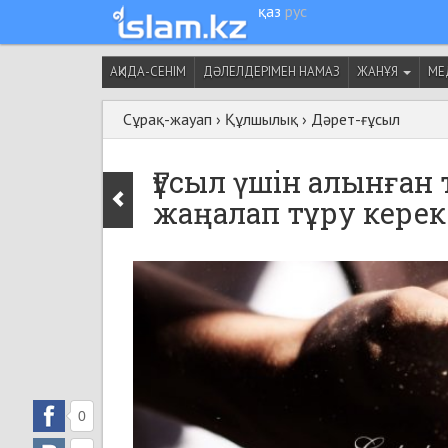
қаз
рус
АҚИДА-СЕНІМ
ДӘЛЕЛДЕРІМЕН НАМАЗ
ЖАНҰЯ
МЕ
Сұрақ-жауап
›
Құлшылық
›
Дәрет-ғұсыл
Ғұсыл үшін алынған
жаңалап тұру керек
0