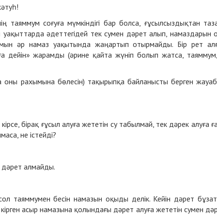
кәтуһ!
нің таяммум соғуға мүмкіндігі бар болса, ғұсылсыздықтан таз
н уақыттарда әдеттегідей тек сумен дәрет алып, намаздарын 
умын әр намаз уақытында жаңартып отырмайды. Бір рет ал
нға дейін» жарамды (әрине қайта жүніп болып жатса, таямму
 оны рахымына бөлесін) тақырыпқа байланысты берген жауа
кірсе, бірақ ғұсыл алуға жететін су табылмай, тек дәрек алуға ғ
маса, не істейді?
 дәрет алмайды.
сол таяммумен бесін намазын оқыды делік. Кейін дәрет бұза
 кірген асыр намазына қолындағы дәрет алуға жететін сумен дә