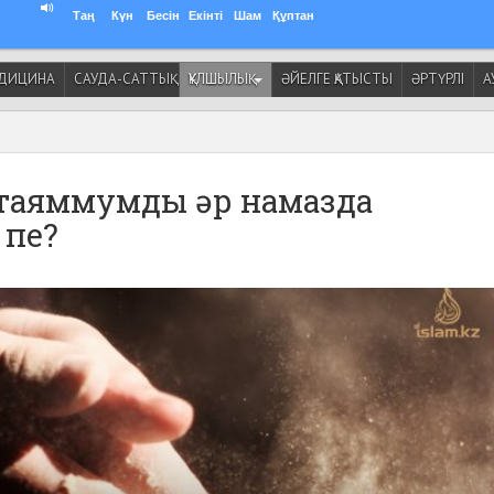
Таң
Күн
Бесін
Екінті
Шам
Құптан
ДИЦИНА
САУДА-САТТЫҚ
ҚҰЛШЫЛЫҚ
ӘЙЕЛГЕ ҚАТЫСТЫ
ӘРТҮРЛІ
А
 таяммумды әр намазда
 пе?