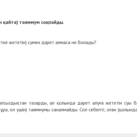
ін қайта) таяммум соқпайды.
етке жететін) сумен дәрет алмаса не болады?
сылсыздықтан тазарды, ал қолында дәрет алуға жететін суы б
тұра, ол үшін) таяммумы саналмайды. Сол себепті, оған (қолынд