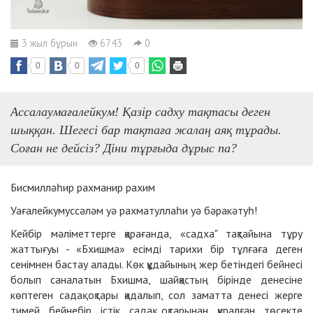
3 жыл бұрын
6743
0
0
0
0
Ассалаумағалейкум! Қазір садху тақтасы деген
шыққан. Шегесі бар тақтаға жалаң аяқ тұрады.
Соған не дейсіз? Діни тұрғыда дұрыс па?
Бисмилләһир рахманир рахим
Уағалейкумуссәләм уә рахматуллаһи уә бәракәтуһ!
Кейбір мәліметтерге қарағанда, «садха" тақтайына тұру
жаттығуы - «Бхишма» есімді тарихи бір тұлғаға деген
сенімнен бастау алады. Көк құдайының жер бетіндегі бейнесі
болып саналатын Бхишма, шайқастың бірінде денесіне
көптеген садақ оқтары қадалып, сол заматта денесі жерге
тимей бейнебір істік садақ оқтарынан құралған төсекте