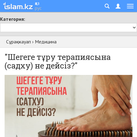
қаз
рус
Категория:
Сұрақ-жауап
›
Медицина
"Шегеге тұру терапиясына
(садху) не дейсіз?"