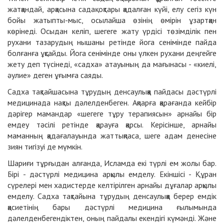
жатқандай, арқасына садақ оқтары қадалған күйі, елу сегіз күн
бойы жатыпты
-
мыс, осылайша өзінің өмірін ұзартқан
көрінеді. Осыдан келіп, шегеге жату үрдісі төзімділік пен
рухани тазарудың нышаны ретінде йога сенімінде пайда
болғанға ұқсайды.
Йога сенімінде оны үлкен рухани деңгейге
жету деп түсінеді, «садха» атауының да мағынасы - «киелі,
әулие» деген ұғымға саяды.
Садха тақтайшасына тұрудың денсаулыққа пайдасы дәстүрлі
медицинада нақты дәлелденбеген. Ақпарға қарағанда кейбір
дәрігер мамандар «шегеге тұру терапиясын» арнайы бір
емдеу тәсілі ретінде қарауға қарсы. Керісінше, арнайы
маманның қадағалауында жаттықпаса, шеге адам денесіне
зиян тигізуі де мүмкін.
Шариғи тұрғыдан алғанда, Исламда екі түрлі ем жолы бар.
Бірі
-
дәстүрлі медицина арқылы емделу. Екіншісі
-
Құран
сүрелері мен хадистерде келтірілген арнайы дұғалар арқылы
емделу. Садха тақтайына тұрудың денсаулыққа берер емдік
қасиетінің бары дәстүрлі медицина ғылымында
дәлелденбегендіктен, оның пайдалы екендігі күмәнді. Және