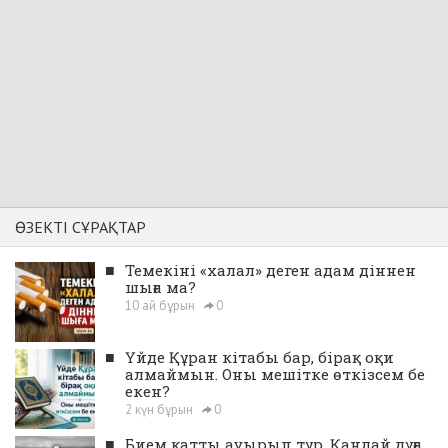
ӨЗЕКТІ СҰРАҚТАР
■
Темекіні «халал» деген адам діннен
шыға ма?
10 ай бұрын
0
■
Үйде Құран кітабы бар, бірақ оқи
алмаймын. Оны мешітке өткізсем бе
екен?
2 күн бұрын
0
■
Бием қатты ауырып тұр. Қандай дұға