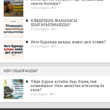
оқыса болады?
10 күн бұрын
0
■
КІМДЕРДІҢ ЖАНАЗАСЫ
ШЫҒАРЫЛМАЙДЫ?
19 күн бұрын
0
■
Неге Құранда қанды нәжіс деп атаған?
26 күн бұрын
0
КӨП ОҚЫЛҒАНДАР
■
Үйде Құран кітабы бар, бірақ оқи
алмаймын. Оны мешітке өткізсем бе
екен?
2 күн бұрын
0