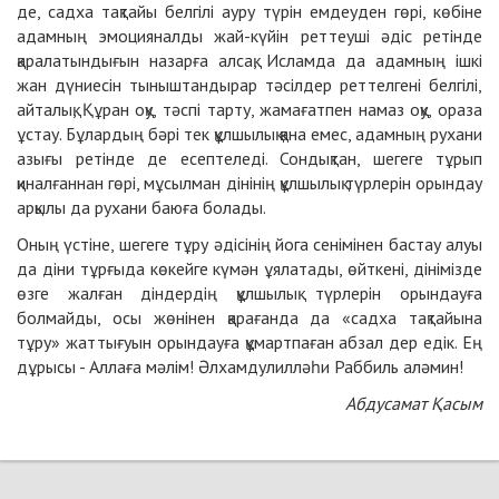
де, садха тақтайы белгілі ауру түрін емдеуден гөрі, көбіне
адамның эмоцияналды жай
-
күйін реттеуші әдіс ретінде
қаралатындығын назарға алсақ, Исламда да адамның ішкі
жан дүниесін тыныштандырар тәсілдер реттелгені белгілі,
айталық, Құран оқу, тәспі тарту, жамағатпен намаз оқу, ораза
ұстау. Бұлардың бәрі тек құлшылық қана емес, адамның рухани
азығы ретінде де есептеледі. Сондықтан, шегеге тұрып
қиналғаннан гөрі, мұсылман дінінің құлшылық түрлерін орындау
арқылы да рухани баюға болады.
Оның үстіне, шегеге тұру әдісінің йога сенімінен бастау алуы
да діни тұрғыда көкейге күмән ұялатады, өйткені, дінімізде
өзге жалған діндердің құлшылық түрлерін орындауға
болмайды, осы жөнінен қарағанда да «садха тақтайына
тұру» жаттығуын орындауға құмартпаған абзал дер едік. Ең
дұрысы
-
Аллаға мәлім! Әлхамдулилләһи Раббиль аләмин!
Абдусамат Қасым