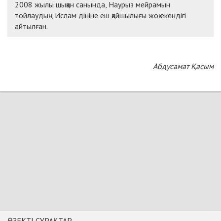
2008 жылы шыққан санында, Наурыз мейрамын
тойлаудың Ислам дініне еш қайшылығы жоқ екендігі
айтылған.
Абдусамат Қасым
ӨЗЕКТІ СҰРАҚТАР