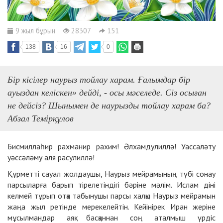
9 жыл бұрын
28307
151
138
16
0
Бір кісілер наурыз тойлау харам. Ғалымдар бір
ауыздан келіскен» дейді, - осы мәселеде. Сіз осыған
не дейсіз? Шынымен де наурызды тойлау харам ба?
Абзал Темірқұлов
Бисмиллаһир рахманир рахим! Әлхамдулиллә! Уассаләту
уәссәләму аля расулиллә!
Құрметті сауал жолдаушы, Наурыз мейрамының түбі сонау
парсыларға барып тірелетіндігі бәріне мәлім. Ислам діні
келмей тұрып отқа табынушы парсы халқы Наурыз мейрамын
жаңа жыл ретінде мерекелейтін. Кейінірек Иран жеріне
мұсылмандар аяқ басқаннан соң аталмыш үрдіс