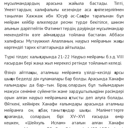
мұсылмандардың арасына жайыла бастады. Тіпті,
Умеяттардың халифалығы кезеңінде аса қаніпезерлігімен
таңылған Хажжаж ибн Юсуф әс-Сақафи тарапынан бұл
мейрам кейбір өлкелерде ресми түрде бекітілсе, шиизм
ағымын дәріптейтін Фатимиттердің дәуірінде мұсылмандар
мекендейтін өзге аймақтарда тойлана бастаған. Аббаси
халифасы Мүтәуәккил Алалланың наурыз мейрамын жақсы
көргендігі тарих кітаптарында айтылады.
Түркі тілдес халықтарында 21-22 Наурыз мейрамы б.з.д. VIII
ғасырдан бері жаңа жыл мерекесі ретінде тойланып келеді.
Өзіңіз айтпақшы, аталмыш мейрамға үзілді‒кесілді қарсы
шыққан беделді дін ғұламалары бар болды. Арасында Ханафи
ғалымдары да бар‒тын. Бірақ, олардың бұл тыйымдарын
мәжуси сеніміне сүйенетін және зардұштылық діни рәсімдері
орын алған наурыз мейрамына қатысты деп алуға болады.
Өйткені, кейінірек Ханафи ғалымдары арасында аталмыш
мейрамға оң қабақ танытқандар шықты. Мәліметтерге
қарағанда, солардың бірі XV‒XVI ғасырда өмір
кешкен, «Шейхуль Ислам» атағын алған Ханафи