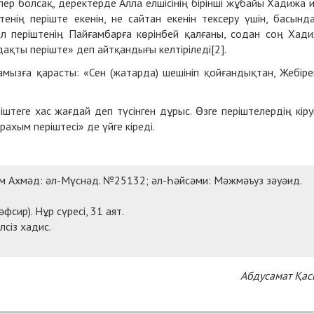
елер болсақ, деректерде Алла елшісінің бірінші жұбайы Хадижа 
тенің періште екенін, не сайтан екенін тексеру үшін, басынд
іл періштенің Пайғамбарға көрінбей қалғаны, содан соң Хад
ақты періште» деп айтқандығы келтіріледі[2].
мызға қарасты: «Сен (жатарда) шешініп қойғандықтан, Жебіре
штеге хас жағдай деп түсінген дұрыс. Өзге періштелердің кіру
рахым періштесі» де үйге кіреді.
ам Ахмәд: әл-Мүснәд. №25132; әл-Һәйсәми: Мәжмәъуз зәуәид.
фсир). Нұр сүресі, 31 аят.
сіз хадис.
Абдусамат Қа