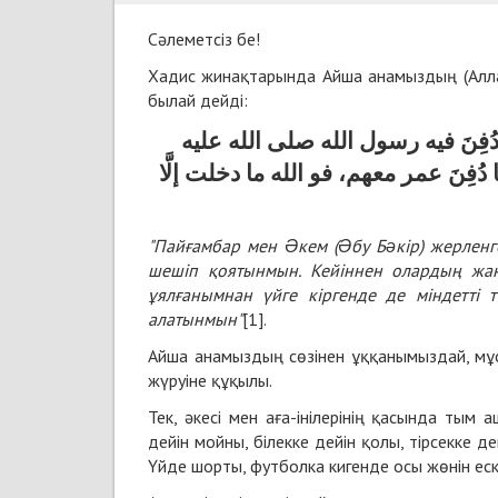
Сәлеметсіз бе!
Хадис жинақтарында Айша анамыздың (Алла 
былай дейді:
ِنَ فيه رسول الله صلى الله عليه
ُفِنَ عمر معهم، فو الله ما دخلت إلَّا
"Пайғамбар мен Əкем (Əбу Бəкір) жерленген
шешіп қоятынмын. Кейіннен олардың жан
ұялғанымнан үйге кіргенде де міндетті 
алатынмын"
[1].
Айша анамыздың сөзінен ұққанымыздай, мұсы
жүруіне құқылы.
Тек, әкесі мен аға-інілерінің қасында тым
дейін мойны, білекке дейін қолы, тірсекке д
Үйде шорты, футболка кигенде осы жөнін еск