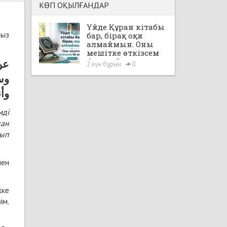
КӨП ОҚЫЛҒАНДАР
Үйде Құран кітабы
мыз
бар, бірақ оқи
алмаймын. Оны
мешітке өткізсем
бе екен?
عن 
2 күн бұрын
0
وسل
وأن
мді
дан
нып
мен
кке
ім.