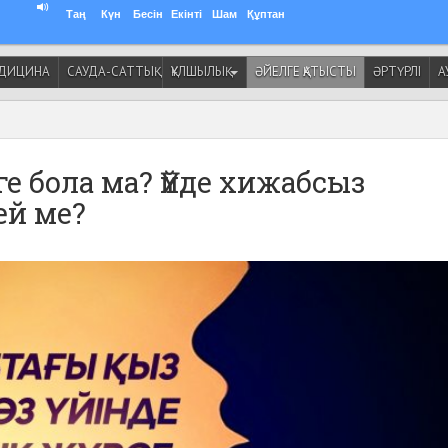
Таң
Күн
Бесін
Екінті
Шам
Құптан
ДИЦИНА
САУДА-САТТЫҚ
ҚҰЛШЫЛЫҚ
ӘЙЕЛГЕ ҚАТЫСТЫ
ӘРТҮРЛІ
А
е бола ма? Үйде хижабсыз
ей ме?