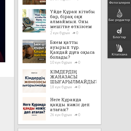
Фотогалерея
Үйде Құран кітабы
бар, бірақ оқи
Бас редактор
алмаймын. Оны
мешітке өткізсем
бе екен?
2 күн бұрын
0
Блогтар
Бием қатты
ауырып тұр.
Қандай дұға оқыса
Кітапхана
болады?
10 күн бұрын
0
КІМДЕРДІҢ
ЖАНАЗАСЫ
ШЫҒАРЫЛМАЙДЫ?
18 күн бұрын
0
Неге Құранда
қанды нәжіс деп
атаған?
26 күн бұрын
0