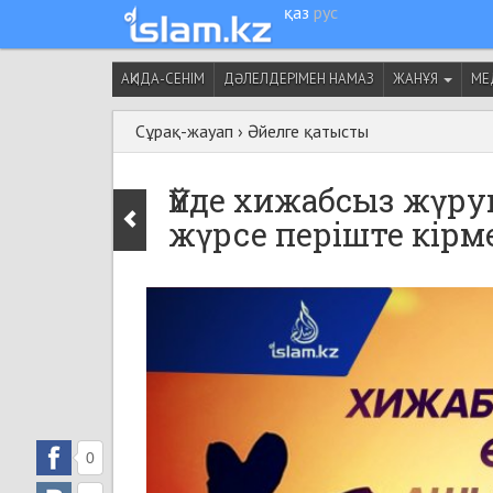
қаз
рус
АҚИДА-СЕНІМ
ДӘЛЕЛДЕРІМЕН НАМАЗ
ЖАНҰЯ
МЕ
Сұрақ-жауап
›
Әйелге қатысты
Үйде хижабсыз жүруг
жүрсе періште кірм
0