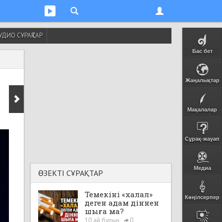
УДИО СҰРАҚТАР
Бас бет
Жаңалықтар
Мақалалар
Сұрақ-жауап
Медиа
ӨЗЕКТІ СҰРАҚТАР
Темекіні «халал»
Көңілсерпер
деген адам діннен
шыға ма?
10 ай бұрын
0