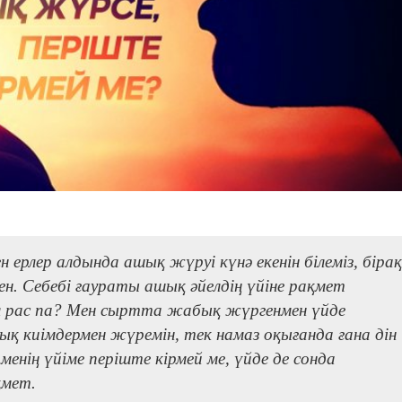
 ерлер алдында ашық жүруі күнә екенін білеміз, бірақ
ен. Себебі ғаураты ашық әйелдің үйіне рақмет
ұл рас па? Мен сыртта жабық жүргенмен үйде
 киімдермен жүремін, тек намаз оқығанда ғана дін
менің үйіме періште кірмей ме, үйде де сонда
қмет.