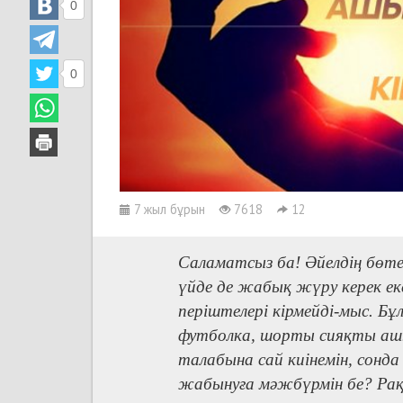
0
0
7 жыл бұрын
7618
12
Саламатсыз ба! Әйелдің бөтен
үйде де жабық жүру керек ек
періштелері кірмейді-мыс. Б
футболка, шорты сияқты ашық
талабына сай киінемін, сонда 
жабынуға мәжбүрмін бе? Ра