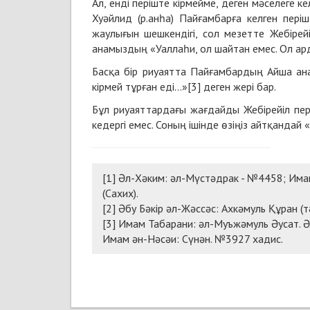
Ал, енді періште кірмейме, деген мәселеге к
Хуәйлид (р.анһа) Пайғамбарға келген періш
жаулығын шешкендігі, сол мезетте Жебірей
анамыздың «Уаллаһи, ол шайтан емес. Ол ард
Басқа бір риуаятта Пайғамбардың Айша ана
кірмей тұрған еді...»[3] деген жері бар.
Бұл риуаяттардағы жағдайды Жебірейіл пері
кедергі емес. Соның ішінде өзіңіз айтқандай «
[1] Әл-Хәким: әл-Мүстәдрак - №4458; Им
(Сахих).
[2] Әбу Бәкір әл-Жәссәс: Ахкәмуль Құран (тә
[3] Имам Табарани: әл-Муъжәмуль Әусат. Әл
Имам ән-Нәсәи: Сүнән. №3927 хадис.