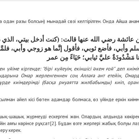
одан разы болсын) мынадай сөзі келтірілген. Онда Айша ана
عائشة رضي الله عنها قالت: (كنت أدخل بيتي، الذي دُف
م وأبي، فأضع ثوبي، فأقول إنَّما هو زوجي وأبي، فلمَّا د
ا مَشْدُودَةٌ عليَّ ثيابي؛ حَيَاءً مِن عمر
 үйіме кіргенде: "бірі күйеуім, екіншісі əкем ғой" деп киімі
дарына Омар жерленгеннен соң Аллаға ант етейін, Омар
түрде киімдерімді (басқа риуаятта жилбабымды) киіп, ора
лман әйел кісі бөтен адамдар болмаса, өз үйінде еркін киім
 ашық-шашық жүрмеуді ескергені жөн. Олардың алдында көкіре
ейін аяғы көрінсе рұқсат[2]. Бұдан өзге жерлері жабық болуы ләз
еру керек.