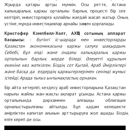
Жуырда қатары артуы мүмкін. Осы ретте, Астана
халықаралық қаржы орталығы барлық процесті бір ізге
келтіріп, инвесторларға қолайлы жағдай жасап жатыр. Оның
үстіне, мұнда инвестициялар арнайы заңмен қорғалады.
Кристофер Кэмпбелл-Холт, АХҚО сотының аппарат
басшысы:
-
Бүгінгі іс-шарада мен инвесторларды
Қазақстан экономикасына қаржы салуға шақырдым.
Себебі, бұл елді және ондағы халықаралық қаржы
орталығын барлық жерде біледі. Әлеуетті құрылым
екеніне көз жеткізген. Біздің сот Қытай, Араб Әмірліктері
және басқа да елдердің қаржыгерлерімен сенімді жұмыс
істейді. Арада тығыз ынтымақтастық орнаған.
Бір айта кетерлігі, кездесу араб инвесторларына Қазақстан
нарығы жайлы жан-жақты ақпарат ұсынды. Астана қаржы
орталығында дирхаммен алғашқы облигация
орналыстырылғаны айтылды. Бұл қадам келешекте
әмірліктен капитал ағынын арттырыруға жол ашады. Біздің
елге керегі де осы.