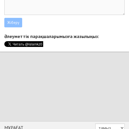
Әлеуметтік парақшаларымызға жазылыңыз:
МҰРАҒАТ