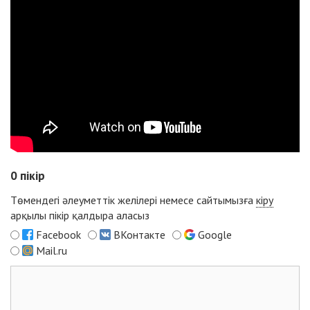
0
пікір
Төмендегі әлеуметтік желілері немесе сайтымызға
кіру
арқылы пікір қалдыра аласыз
Facebook
ВКонтакте
Google
Mail.ru