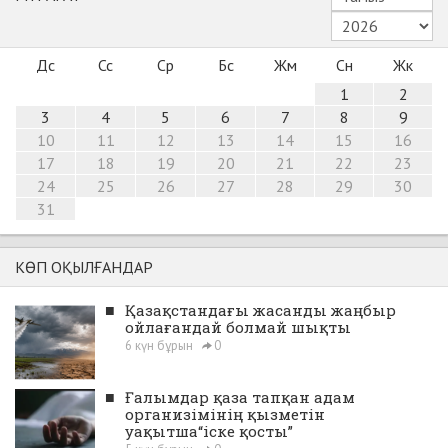
Дс
Сс
Ср
Бс
Жм
Сн
Жк
1
2
3
4
5
6
7
8
9
10
11
12
13
14
15
16
17
18
19
20
21
22
23
24
25
26
27
28
29
30
31
КӨП ОҚЫЛҒАНДАР
■
Қазақстандағы жасанды жаңбыр
ойлағандай болмай шықты
6 күн бұрын
0
■
Ғалымдар қаза тапқан адам
организімінің қызметін
уақытша“іске қосты”