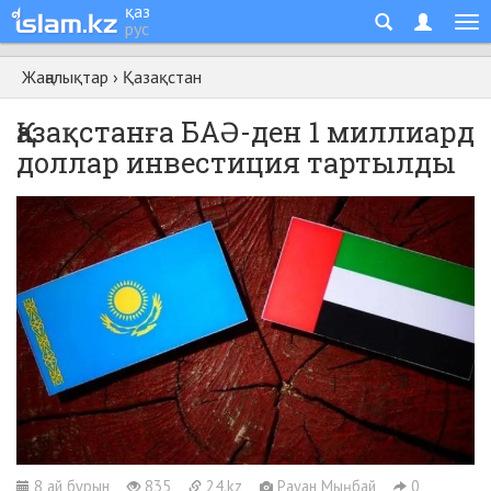
қаз
рус
Жаңалықтар
›
Қазақстан
Қазақстанға БАӘ-ден 1 миллиард
доллар инвестиция тартылды
8 ай бұрын
835
24.kz
Рауан Мыңбай
0