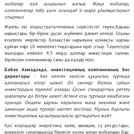
жобалар іске асырылып жатыр. Жаңа жобалар,
компаниялар табу үшін осындай іс-шара ұйымдастырып
отырмыз.
Жалпы екі елдің стрататегиялық серіктестігі терең. Қаржы
нарықтары бір-біріне ұқсас жүйемен дамып келеді. Осыны
ескерген әмірліктер Қазақстан нарығына қомақты қаржы
құйған ең ірі 10 мемлекеттің қатарына кіріп отыр. Тәуелсіздік
жылдары елімізге 4,3 млрд доллар инвестиция салған.
Бірлескен компаниялар саны да едәуір мол.
Бабак Ахмадзада, инвестициялық компанияның бас
директоры:
-
Кез келген келісім құқықтық тұрғыда
қамтамасыз етілуі қажет. Ол сенімді болған сайын
инвестордың тәуекелі азаяды. Сосын стандарттық реттеу
шаралары да болуы қажет. Астана осы тұрғыда көшбасшы
орында. Ондағы қаржы нарығына жаңа заңнама және
заманауи ақша түрлері көптеп енгізілді. Мұның барлығы
инвестициялық қызығушылықты арттыратын жайт.
Қос елдің қазір энергетика, көлік, авиация, су ресурстары,
өнеркәсіп салаларында бірлесіп қолға алған жобалары бар.