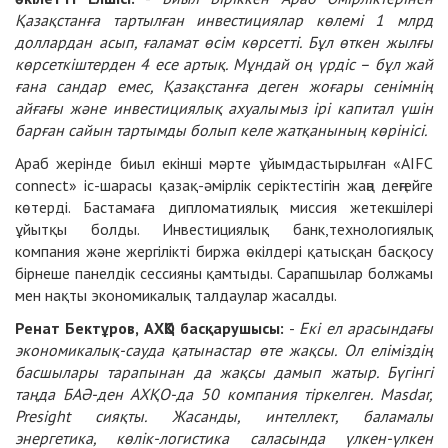
Қазақстанға тартылған инвестициялар көлемі 1 млрд
доллардан асып, ғаламат өсім көрсетті. Бұл өткен жылғы
көрсеткіштерден 4 есе артық. Мұндай оң үрдіс – бұл жай
ғана сандар емес, Қазақстанға деген жоғары сенімнің
айғағы және инвестициялық ахуалымыз ірі капитал үшін
барған сайын тартымды болып келе жатқанының көрінісі.
Араб жерінде биыл екінші мәрте ұйымдастырылған «AIFC
connect» іс-шарасы қазақ-әмірлік серіктестігін жаңа деңгейге
көтерді. Бастамаға дипломатиялық миссия жетекшілері
ұйытқы болды. Инвестициялық банк,технологиялық
компания және жергілікті биржа өкілдері қатысқан басқосу
бірнеше панелдік сессияны қамтыды. Сарапшылар болжамы
мен нақты экономикалық талдаулар жасалды.
Ренат Бектұров, АХҚО басқарушысы:
-
Екі ел арасындағы
экономикалық-сауда қатынастар өте жақсы. Ол еліміздің
басшылары тарапынан да жақсы дамып жатыр. Бүгінгі
таңда БАӘ-ден АХҚО-да 50 компания тіркелген. Masdar,
Presight сияқты. Жасанды, интеллект, баламалы
энергетика, көлік-логистика саласында үлкен-үлкен