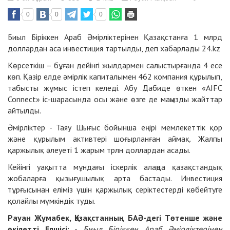
0
0
0
Биыл Біріккен Араб Әмірліктерінен Қазақстанға 1 млрд
доллардан аса инвестиция тартылды, деп хабарлады
24.kz
Көрсеткіш – бұған дейінгі жылдармен салыстырғанда 4 есе
көп. Қазір елде әмірлік капиталымен 462 компания құрылып,
табысты жұмыс істеп келеді. Абу Дабиде өткен «AIFC
Connect» іс-шарасында осы және өзге де маңызды жайттар
айтылды.
Әмірліктер - Таяу Шығыс бойынша ең ірі мемлекеттік қор
және құрылым активтері шоғырланған аймақ. Жалпы
қаржылық әлеуеті 1 жарым трлн доллардан асады.
Кейінгі уақытта мұндағы іскерлік алаңда қазақстандық
жобаларға қызығушылық арта бастады. Инвестиция
тұрғысынан еліміз үшін қаржылық серіктестерді көбейтуге
қолайлы мүмкіндік туды.
Рауан Жұмабек, Қазақстанның БАӘ-дегі Төтенше және
өкілетті Елшісі:
-
Биыл Біріккен Араб Әмірліктерінен