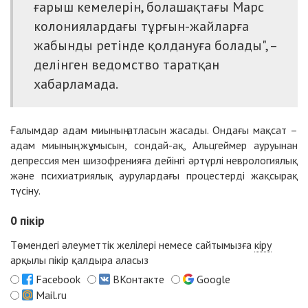
ғарыш кемелерін, болашақтағы Марс
колониялардағы тұрғын-жайларға
жабынды ретінде қолдануға болады", –
делінген ведомство таратқан
хабарламада.
Ғалымдар адам миының атласын жасады. Ондағы мақсат –
адам миының жұмысын, сондай-ақ, Альцгеймер ауруынан
депрессия мен шизофренияға дейінгі әртүрлі неврологиялық
және психиатриялық аурулардағы процестерді жақсырақ
түсіну.
0
пікір
Төмендегі әлеуметтік желілері немесе сайтымызға
кіру
арқылы пікір қалдыра аласыз
Facebook
ВКонтакте
Google
Mail.ru