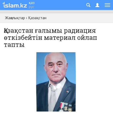
қаз
рус
Жаңалықтар
›
Қазақстан
Қазақстан ғалымы радиация
өткізбейтін материал ойлап
тапты