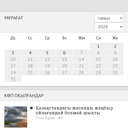
МҰРАҒАТ
Дс
Сс
Ср
Бс
Жм
Сн
Жк
1
2
3
4
5
6
7
8
9
10
11
12
13
14
15
16
17
18
19
20
21
22
23
24
25
26
27
28
29
30
31
КӨП ОҚЫЛҒАНДАР
■
Қазақстандағы жасанды жаңбыр
ойлағандай болмай шықты
3 күн бұрын
0