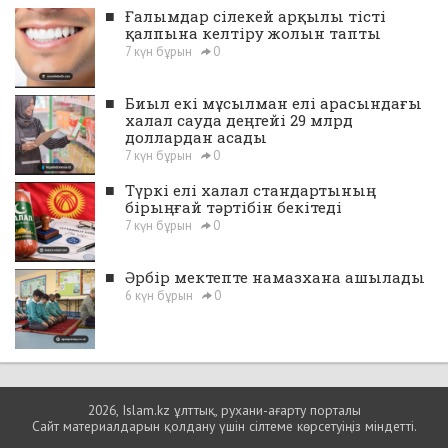
■
Ғалымдар сілекей арқылы тісті
қалпына келтіру жолын тапты
7 күн бұрын
0
■
Биыл екі мұсылман елі арасындағы
халал сауда деңгейі 29 млрд
доллардан асады
7 күн бұрын
0
■
Түркі елі халал стандартының
бірыңғай тәртібін бекітеді
7 күн бұрын
0
■
Әрбір мектепте намазхана ашылады
6 күн бұрын
0
2026, Islam.kz ұлттық, рухани-ағарту порталы
Сайт материалдарын қолдану үшін сілтеме көрсетуіңіз міндетті.