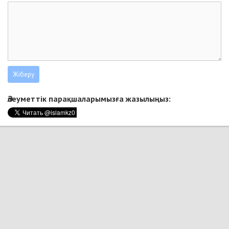
Әлеуметтік парақшаларымызға жазылыңыз: