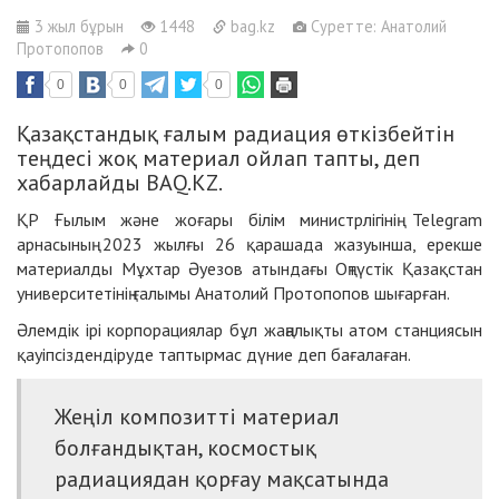
3 жыл бұрын
1448
bag.kz
Суретте: Анатолий
Протопопов
0
0
0
0
Қазақстандық ғалым радиация өткізбейтін
теңдесі жоқ материал ойлап тапты, деп
хабарлайды BAQ.KZ.
ҚР Ғылым және жоғары білім министрлігінің Telegram
арнасының 2023 жылғы 26 қарашада жазуынша, ерекше
материалды Мұхтар Әуезов атындағы Оңтүстік Қазақстан
университетінің ғалымы Анатолий Протопопов шығарған.
Әлемдік ірі корпорациялар бұл жаңалықты атом станциясын
қауіпсіздендіруде таптырмас дүние деп бағалаған.
Жеңіл композитті материал
болғандықтан, космостық
радиациядан қорғау мақсатында