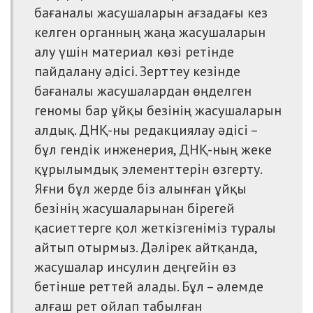
бағаналы жасушаларын ағзадағы кез
келген органның жаңа жасушаларын
алу үшін материал көзі ретінде
пайдалану әдісі. Зерттеу кезінде
бағаналы жасушалардан өңделген
геномы бар ұйқы безінің жасушаларын
алдық. ДНҚ-ны редакциялау әдісі –
бұл гендік инженерия, ДНҚ-ның жеке
құрылымдық элементтерін өзгерту.
Яғни бұл жерде біз алынған ұйқы
безінің жасушаларынан бірегей
қасиеттерге қол жеткізгеніміз туралы
айтып отырмыз. Дәлірек айтқанда,
жасушалар инсулин деңгейін өз
бетінше реттей алады. Бұл – әлемде
алғаш рет ойлап табылған