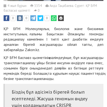
4 жыл бұрын
3354
Аида Тақабаева. Сурет: ҚР БҒМ
баспасөз қызметі
0
0
0
0
ҚР БҒМ Молекулярлық биология және биохимия
институтының ғалымы Бақытжан Әлжанұлы геномды
редакциялау көмегімен I типті қант диабетін емдеуге
арналған бірегей жасушаларды ойлап тапты, деп
хабарлайды Zakon.kz.
ҚР БҒМ баспаөз қызметінің мәлімдеуінше, бұл жасушаларды
трансплантациялау ұйқы безіне инсулин өндіруге ғана емес,
сонымен бірге оның денедегі деңгейін өз бетінше реттеуге
мүмкіндік береді. Болашақта құрылым науқас пациенттердің
безіне трансплантацияланады.
Біздің бұл әдісіміз бірегей болып
есептеледі. Жасуша геномын өңдеу
үшін қолданылатын CRISPR