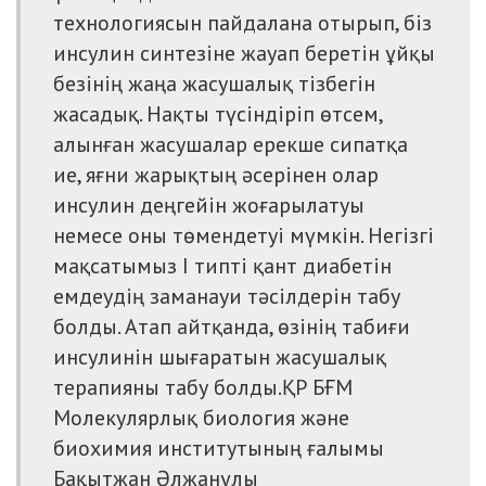
технологиясын пайдалана отырып, біз
инсулин синтезіне жауап беретін ұйқы
безінің жаңа жасушалық тізбегін
жасадық. Нақты түсіндіріп өтсем,
алынған жасушалар ерекше сипатқа
ие, яғни жарықтың әсерінен олар
инсулин деңгейін жоғарылатуы
немесе оны төмендетуі мүмкін. Негізгі
мақсатымыз І типті қант диабетін
емдеудің заманауи тәсілдерін табу
болды. Атап айтқанда, өзінің табиғи
инсулинін шығаратын жасушалық
терапияны табу болды.
ҚР БҒМ
Молекулярлық биология және
биохимия институтының ғалымы
Бақытжан Әлжанұлы