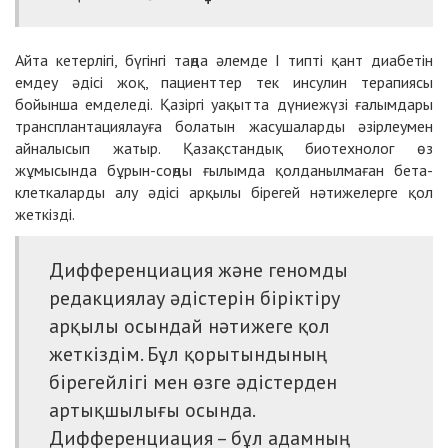
Айта кетерлігі, бүгінгі таңда әлемде І типті қант диабетін
емдеу әдісі жоқ, пациенттер тек инсулин терапиясы
бойынша емделеді. Қазіргі уақытта дүниежүзі ғалымдары
трансплантациялауға болатын жасушаларды әзірлеумен
айналысып жатыр. Қазақстандық биотехнолог өз
жұмысында бұрын-соңды ғылымда қолданылмаған бета-
клеткаларды алу әдісі арқылы бірегей нәтижелерге қол
жеткізді.
Дифференциация және геномды
редакциялау әдістерін біріктіру
арқылы осындай нәтижеге қол
жеткіздім. Бұл қорытындының
бірегейлігі мен өзге әдістерден
артықшылығы осында.
Дифференциация – бұл адамның