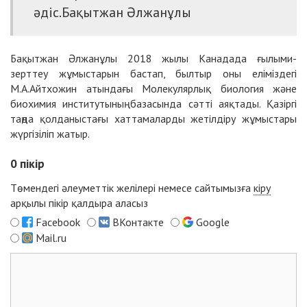
әдіс.
Бақытжан Әлжанұлы
Бақытжан Әлжанұлы 2018 жылы Канадада ғылыми-
зерттеу жұмыстарын бастап, былтыр оны еліміздегі
М.А.Айтхожин атындағы Молекулярлық биология және
биохимия институтының базасында сәтті аяқтады. Қазіргі
таңда қолданыстағы хаттамаларды жетілдіру жұмыстары
жүргізіліп жатыр.
0
пікір
Төмендегі әлеуметтік желілері немесе сайтымызға
кіру
арқылы пікір қалдыра аласыз
Facebook
ВКонтакте
Google
Mail.ru