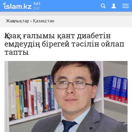
қаз
рус
Жаңалықтар
›
Қазақстан
Қазақ ғалымы қант диабетін
емдеудің бірегей тәсілін ойлап
тапты