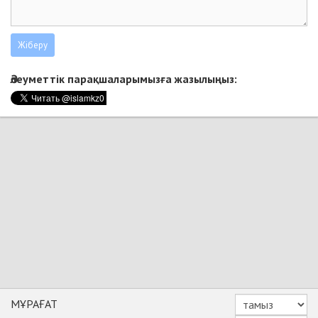
Әлеуметтік парақшаларымызға жазылыңыз:
МҰРАҒАТ