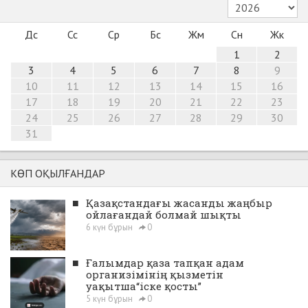
Дс
Сс
Ср
Бс
Жм
Сн
Жк
1
2
3
4
5
6
7
8
9
10
11
12
13
14
15
16
17
18
19
20
21
22
23
24
25
26
27
28
29
30
31
КӨП ОҚЫЛҒАНДАР
■
Қазақстандағы жасанды жаңбыр
ойлағандай болмай шықты
6 күн бұрын
0
■
Ғалымдар қаза тапқан адам
организімінің қызметін
уақытша“іске қосты”
5 күн бұрын
0