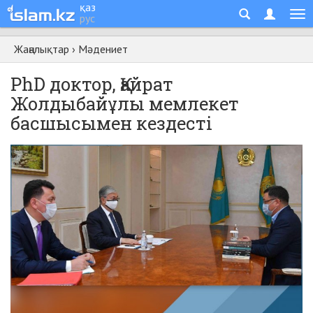
қаз
рус
Жаңалықтар
›
Мәдениет
PhD доктор, Қайрат
Жолдыбайұлы мемлекет
басшысымен кездесті