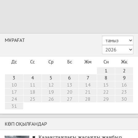
МҰРАҒАТ
Дс
Сс
Ср
Бс
Жм
Сн
Жк
1
2
3
4
5
6
7
8
9
10
11
12
13
14
15
16
17
18
19
20
21
22
23
24
25
26
27
28
29
30
31
КӨП ОҚЫЛҒАНДАР
■
Қазақстандағы жасанды жаңбыр