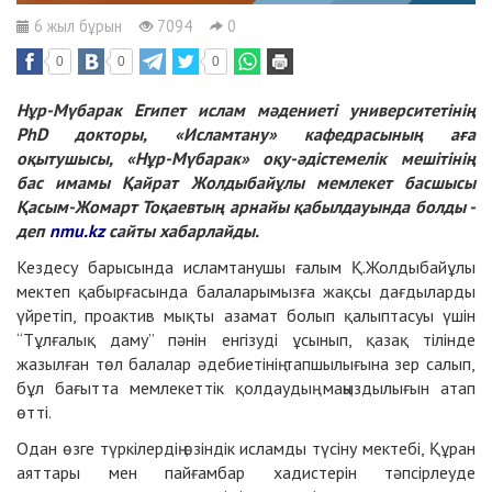
6 жыл бұрын
7094
0
0
0
0
Нұр-Мүбарак Египет ислам мәдениеті университетінің
PhD докторы, «Исламтану» кафедрасының аға
оқытушысы, «Нұр-Мүбарак» оқу-әдістемелік мешітінің
бас имамы Қайрат Жолдыбайұлы мемлекет басшысы
Қасым-Жомарт Тоқаевтың арнайы қабылдауында болды -
деп
nmu.kz
сайты хабарлайды.
Кездесу барысында исламтанушы ғалым Қ.Жолдыбайұлы
мектеп қабырғасында балаларымызға жақсы дағдыларды
үйретіп, проактив мықты азамат болып қалыптасуы үшін
“Тұлғалық даму” пәнін енгізуді ұсынып, қазақ тілінде
жазылған төл балалар әдебиетінің тапшылығына зер салып,
бұл бағытта мемлекеттік қолдаудың маңыздылығын атап
өтті.
Одан өзге түркілердің өзіндік исламды түсіну мектебі, Құран
аяттары мен пайғамбар хадистерін тәпсірлеуде