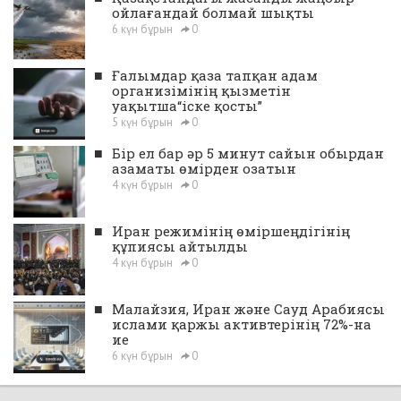
ойлағандай болмай шықты
6 күн бұрын
0
■
Ғалымдар қаза тапқан адам
организімінің қызметін
уақытша“іске қосты”
5 күн бұрын
0
■
Бір ел бар әр 5 минут сайын обырдан
азаматы өмірден озатын
4 күн бұрын
0
■
Иран режимінің өміршеңдігінің
құпиясы айтылды
4 күн бұрын
0
■
Малайзия, Иран және Сауд Арабиясы
ислами қаржы активтерінің 72%-на
ие
6 күн бұрын
0