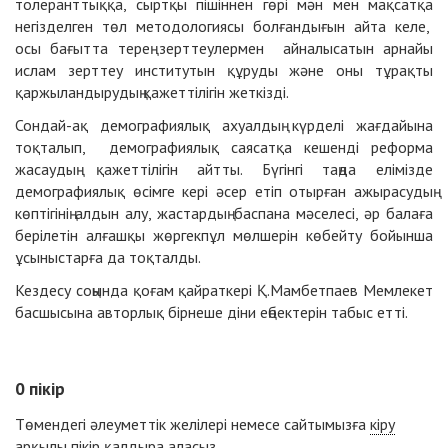
толеранттыққа, сыртқы пішіннен гөрі мән мен мақсатқа
негізделген төл методологиясы болғандығын айта келе,
осы бағытта терең зерттеулермен айналысатын арнайы
ислам зерттеу институтын құруды және оны тұрақты
қаржыландырудың қажеттілігін жеткізді.
Сондай-ақ демографиялық ахуалдың күрделі жағдайына
тоқталып, демографиялық саясатқа кешенді реформа
жасаудың қажеттілігін айтты. Бүгінгі таңда елімізде
демографиялық өсімге кері әсер етіп отырған ажырасудың
көптігінің алдын алу, жастардың баспана мәселесі, әр балаға
берілетін алғашқы жөргекпұл мөлшерін көбейту бойынша
ұсыныстарға да тоқталды.
Кездесу соңында қоғам қайраткері Қ.Мамбетпаев Мемлекет
басшысына авторлық бірнеше діни еңбектерін табыс етті.
0
пікір
Төмендегі әлеуметтік желілері немесе сайтымызға
кіру
арқылы пікір қалдыра аласыз