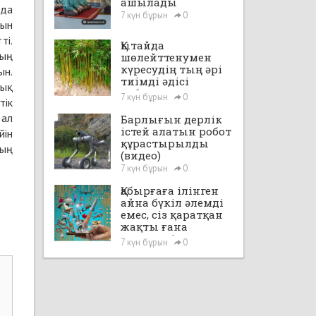
ашылады
нда
7 күн бұрын
0
тын
ті.
Қытайда
тың
шөлейттенумен
күресудің тың әрі
ын.
тиімді әдісі
лық
табылды
7 күн бұрын
0
тік
 ал
Барлығын дерлік
істей алатын робот
йін
құрастырылды
ның
(видео)
7 күн бұрын
0
Қабырғаға ілінген
айна бүкіл әлемді
емес, сіз қаратқан
жақты ғана
көрсетеді
7 күн бұрын
0