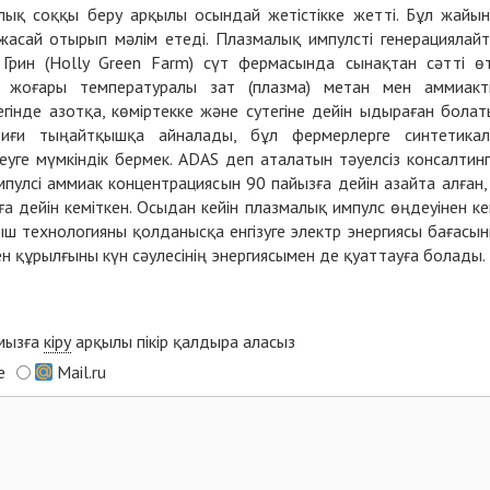
лық соққы беру арқылы осындай жетістікке жетті. Бұл жайы
 жасай отырып мәлім етеді. Плазмалық импулсті генерациялай
рин (Holly Green Farm) сүт фермасында сынақтан сәтті өт
ы жоғары температуралы зат (плазма) метан мен аммиак
егінде азотқа, көміртекке және сутегіне дейін ыдыраған болат
иғи тыңайтқышқа айналады, бұл фермерлерге синтетика
е мүмкіндік бермек. ADAS деп аталатын тәуелсіз консалтинг
улсі аммиак концентрациясын 90 пайызға дейін азайта алған,
ға дейін кеміткен. Осыдан кейін плазмалық импулс өңдеуінен ке
мыш технологияны қолданысқа енгізуге электр энергиясы бағасы
 құрылғыны күн сәулесінің энергиясымен де қуаттауға болады.
ымызға
кіру
арқылы пікір қалдыра аласыз
e
Mail.ru