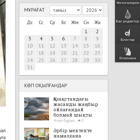
Фотогалерея
МҰРАҒАТ
Дс
Сс
Ср
Бс
Жм
Сн
Жк
Бас редактор
1
2
3
4
5
6
7
8
9
Блогтар
10
11
12
13
14
15
16
17
18
19
20
21
22
23
Кітапхана
24
25
26
27
28
29
30
31
КӨП ОҚЫЛҒАНДАР
Қазақстандағы
жасанды жаңбыр
ойлағандай
болмай шықты
4 күн бұрын
0
мал
Әрбір мектепте
намазхана
уға