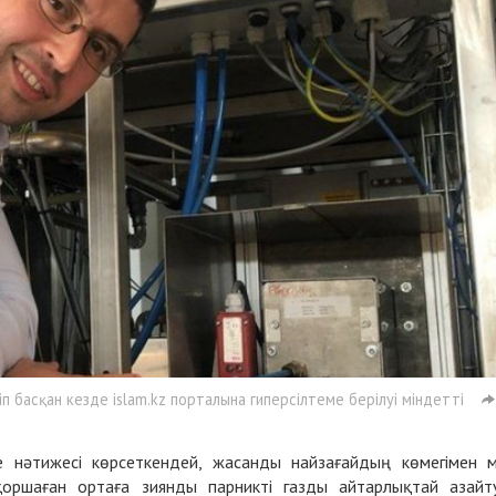
 басқан кезде islam.kz порталына гиперсілтеме берілуі міндетті
 нәтижесі көрсеткендей, жасанды найзағайдың көмегімен 
қоршаған ортаға зиянды парникті газды айтарлықтай азайт