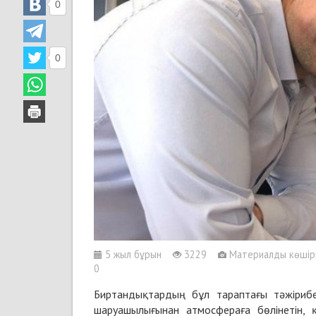
0
0
5 жыл бұрын
3229
Материалды көшіріп
0
Биртандықтардың бұл тараптағы тәжірибе
шаруашылығынан атмосфераға бөлінетін, 