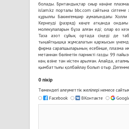
болады. Британдықтар сиыр көңіне плазма
islam.kz порталы bbc.com сайтына сілтеме
құрылғы Бакингемшир аумағындағы Холли Г
Кернеуді (разряд) көңге атқанда ондағ
молекулаларын бұза алған еді; олар өз кез
Таза азот сұйық ортада сіңеді де таб
тыңайтқышқа жұмсалатын қаржысын үнемдеуг
фирма сарапшыларының есебінше, плазма имп
метаннан бөлінетін парникті газды 99 пайыз
көң өзіне тән иістен арылған. Алайда, атал
қымбаттығы қолбайлау болып отыр. Дегенмен
0
пікір
Төмендегі әлеуметтік желілері немесе сайт
Facebook
ВКонтакте
Googl