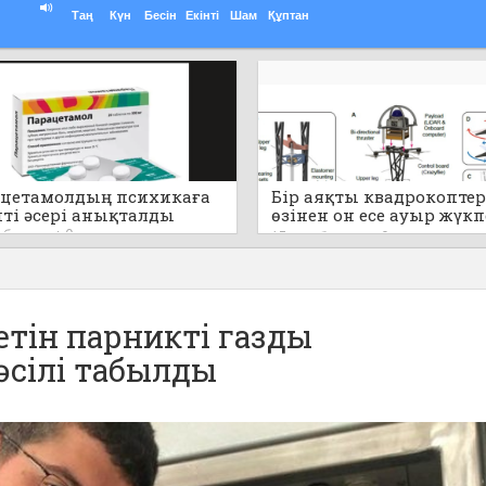
Таң
Күн
Бесін
Екінті
Шам
Құптан
цетамолдың психикаға
Бір аяқты квадрокоптер
пті әсері анықталды
өзінен он есе ауыр жүк
секіре алады (видео)
т бұрын
0
17 сағат бұрын
0
етін парникті газды
әсілі табылды