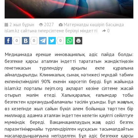
2 жыл бұрын
2027
Материалды көшіріп басқанда
islam.kz сайтына гиперсілтеме берілуі міндетті
0
0
0
0
Медицинада ерекше инновациялық әдіс пайда болды:
безгекке қарсы аталған індетті тарататын жәндіктің өзін
генетикасын түрлендіру арқылы екпе құралына
айналдырылды. Клиникалық сынақ нәтижесі мұндай табиғи
екпенің тиімділігі 90% екенін көрсетіп берді. Бұл жайында
islam.kz порталы nejm.org ақпарат көзіне сілтеме жасай
отырып мәлім етеді. Халықаралық ғалымдар тобы
безгектен қорғанудың баламалы тәсілін ұсынды. Бұл жаңалық
өз кезегінде жыл сайын бүкіл әлем бойынша төрттен бір
миллиард адамға аталған індеттен келетін қауіпті сейілтуге
мүмкіндік береді. Вакцинациялаудың жаңа әдісі безгек
паразитінің арнайы түрлендірілген нұсқасын тасымалдайтын
масалардың шағуына негізделген. Бұл әдіс безгекке қарсы