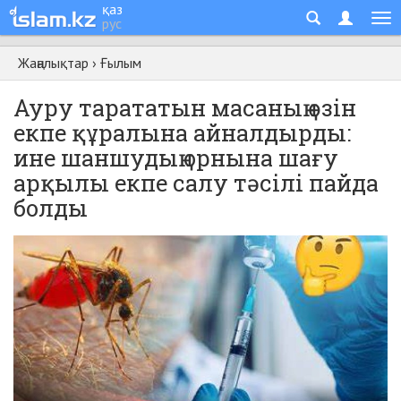
қаз
рус
Жаңалықтар
›
Ғылым
Ауру тарататын масаның өзін
екпе құралына айналдырды:
ине шаншудың орнына шағу
арқылы екпе салу тәсілі пайда
болды