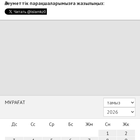
Әлеуметтік парақшаларымызға жазылыңыз:
МҰРАҒАТ
Дс
Сс
Ср
Бс
Жм
Сн
Жк
1
2