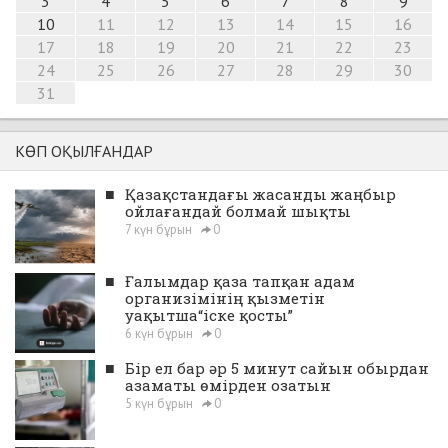
3
4
5
6
7
8
9
10
11
12
13
14
15
16
17
18
19
20
21
22
23
24
25
26
27
28
29
30
31
КӨП ОҚЫЛҒАНДАР
■
Қазақстандағы жасанды жаңбыр
ойлағандай болмай шықты
7 күн бұрын
0
■
Ғалымдар қаза тапқан адам
организімінің қызметін
уақытша“іске қосты”
6 күн бұрын
0
■
Бір ел бар әр 5 минут сайын обырдан
азаматы өмірден озатын
5 күн бұрын
0