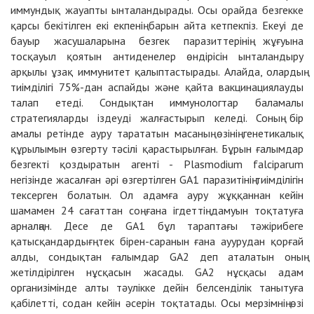
иммундық жауапты ынталандырады. Осы орайда безгекке
қарсы бекітілген екі екпенің барын айта кетпекпіз. Екеуі де
бауыр жасушаларына безгек паразиттерінің жұғуына
тосқауыл қоятын антиденелер өндірісін ынталандыру
арқылы ұзақ иммунитет қалыптастырады. Алайда, олардың
тиімділігі 75%-дан аспайды және қайта вакцинациялауды
талап етеді. Сондықтан иммунологтар баламалы
стратегияларды іздеуді жалғастырып келеді. Соның бір
амалы ретінде ауру тарататын масаның өзінің генетикалық
құрылымын өзгерту тәсілі қарастырылған. Бұрын ғалымдар
безгекті қоздыратын агенті - Plasmodium falciparum
негізінде жасалған әрі өзгертілген GA1 паразитінің тиімділігін
тексерген болатын. Ол адамға ауру жұққаннан кейін
шамамен 24 сағаттан соң ғана ігдеттің дамуын тоқтатуға
арналңан. Десе де GA1 бұл тараптағы тәжірибеге
қатысқандардығң тек бірен-саранын ғана ауурудан қорғай
алды, сондықтан ғалымдар GA2 деп аталатын оның
жетілдірілген нұсқасын жасады. GА2 нұсқасы адам
организімінде алты тәулікке дейін белсенділік танытуға
қабілетті, содан кейін әсерін тоқтатады. Осы мерзімнің өзі