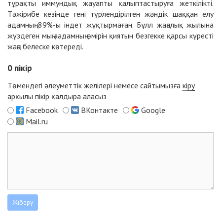
тұрақты иммундық жауапты қалыптастыруға жеткілікті.
Тәжірибе кезінде гені түрлендірілген жәндік шаққан елу
адамның 89%-ы індет жұқтырмаған. Бұлл жаңалық жылына
жүздеген мың аадамның өмірін қиятын безгекке қарсы күресті
жаңа белеске көтереді.
0
пікір
Төмендегі әлеуметтік желілері немесе сайтымызға
кіру
арқылы пікір қалдыра аласыз
Facebook
ВКонтакте
Google
Mail.ru