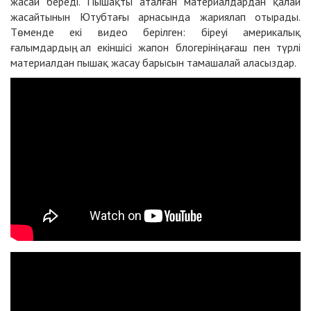
жасай береді. Пышақты аталған материалдардан қалай
жасайтынын Ютубтағы арнасында жариялап отырады.
Төменде екі видео берілген: біреуі америкалық
ғалымдардың, ал екіншісі жапон блогерінің ағаш пен түрлі
материалдан пышақ жасау барысын тамашалай аласыздар.