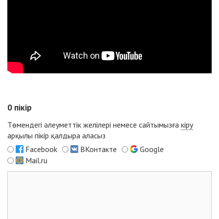
0
пікір
Төмендегі әлеуметтік желілері немесе сайтымызға
кіру
арқылы пікір қалдыра аласыз
Facebook
ВКонтакте
Google
Mail.ru