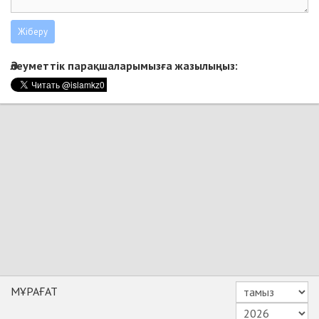
Әлеуметтік парақшаларымызға жазылыңыз:
МҰРАҒАТ