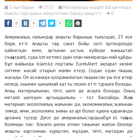
5 жыл бұрын
2535
Материалды көшіріп басқан кезде
islam.kz порталына гиперсілтеме берілуі міндетті
0
0
0
0
Америкалық ғалымдар ағашты барынша тығыздап, 23 есе
берік етті. Ағашты төр сағат бойы сілті ерітіндісінде
қайнатқан екен, артынан ыстық күйінде жаныштап
(тыңыздап), суда ісіп кетпесі үшін оған минералды май құйды.
Бұл жайында islam.kz порталы EurekAlert ақпарат көзіне
сілтеме жасай отырып мәлім етеді. Содан одан пышақ
жасады. Ол асханада қолданылатын пышақтан үш есе өткір
келеді, онымен қиналмай қатты піскен етті турауға болады.
Ағаш материалынан, тіпті, шеге де асауға болады. Оның
металл шегеден артықшылығы – тот баспайды. Жаңа
материал экологиялық жағынан да, экономикалық жағынан
тиімді, яғни, экологияға зияны аз әрі болат құюға қарағанда
арзанға түседі. Десе де америкалықтардың бұл ісі таңсық
болмауы тиіс: Kiwami деген атпен танымал жапон блогері
ағашты картоннан, күріштен, мұздан, тіпті, матадан да