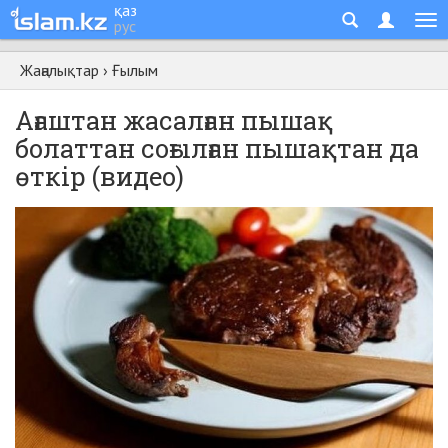
қаз
рус
Жаңалықтар
›
Ғылым
Aғаштан жасалған пышақ
болаттан соғылған пышақтан да
өткір (видео)