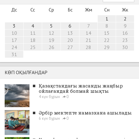
Дс
Сс
Ср
Бс
Жм
Сн
Жк
1
2
3
4
5
6
7
8
9
10
11
12
13
14
15
16
17
18
19
20
21
22
23
24
25
26
27
28
29
30
31
КӨП ОҚЫЛҒАНДАР
■
Қазақстандағы жасанды жаңбыр
ойлағандай болмай шықты
4 күн бұрын
0
■
Әрбір мектепте намазхана ашылады
6 күн бұрын
0