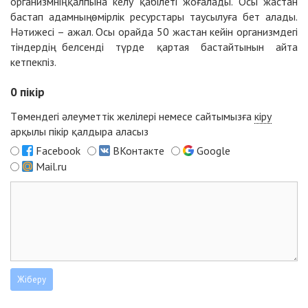
организмнің қалпына келу қабілеті жоғалады. Осы жастан
бастап адамның өмірлік ресурстары таусылуға бет алады.
Нәтижесі – ажал. Осы орайда 50 жастан кейін организмдегі
тіндердің белсенді түрде қартая бастайтынын айта
кетпекпіз.
0
пікір
Төмендегі әлеуметтік желілері немесе сайтымызға
кіру
арқылы пікір қалдыра аласыз
Facebook
ВКонтакте
Google
Mail.ru