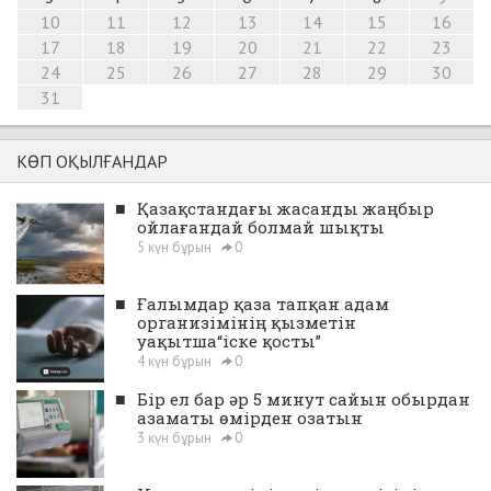
10
11
12
13
14
15
16
17
18
19
20
21
22
23
24
25
26
27
28
29
30
31
КӨП ОҚЫЛҒАНДАР
■
Қазақстандағы жасанды жаңбыр
ойлағандай болмай шықты
5 күн бұрын
0
■
Ғалымдар қаза тапқан адам
организімінің қызметін
уақытша“іске қосты”
4 күн бұрын
0
■
Бір ел бар әр 5 минут сайын обырдан
азаматы өмірден озатын
3 күн бұрын
0