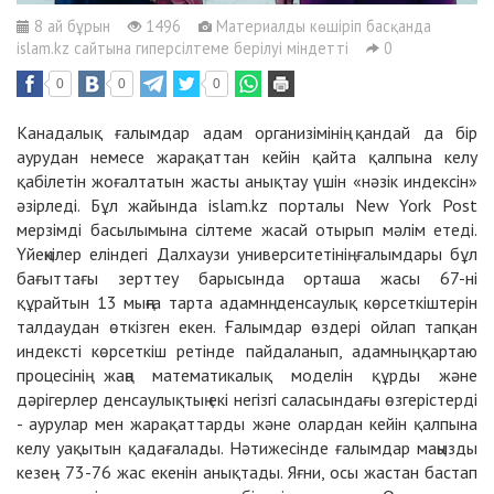
8 ай бұрын
1496
Материалды көшіріп басқанда
islam.kz сайтына гиперсілтеме берілуі міндетті
0
0
0
0
Канадалық ғалымдар адам организімінің қандай да бір
аурудан немесе жарақаттан кейін қайта қалпына келу
қабілетін жоғалтатын жасты анықтау үшін «нәзік индексін»
әзірледі. Бұл жайында islam.kz порталы New York Post
мерзімді басылымына сілтеме жасай отырып мәлім етеді.
Үйеңкілер еліндегі Далхаузи университетінің ғалымдары бұл
бағыттағы зерттеу барысында орташа жасы 67-ні
құрайтын 13 мыңға тарта адамнң денсаулық көрсеткіштерін
талдаудан өткізген екен. Ғалымдар өздері ойлап тапқан
индексті көрсеткіш ретінде пайдаланып, адамның қартаю
процесінің жаңа математикалық моделін құрды және
дәрігерлер денсаулықтың екі негізгі саласындағы өзгерістерді
- аурулар мен жарақаттарды және олардан кейін қалпына
келу уақытын қадағалады. Нәтижесінде ғалымдар маңызды
кезең - 73-76 жас екенін анықтады. Яғни, осы жастан бастап