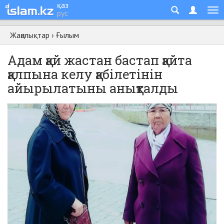
қаз
рус
Жаңалықтар
›
Ғылым
Адам қай жастан бастап қайта
қалпына келу қабілетінін
айырылатыны анықталды