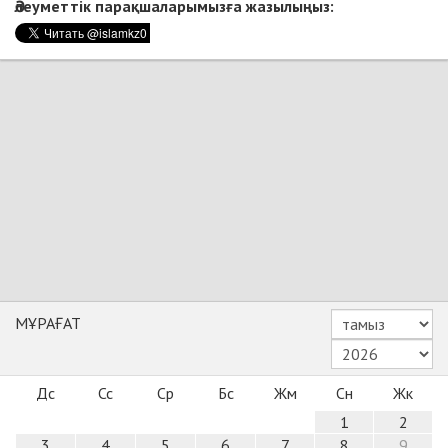
Әлеуметтік парақшаларымызға жазылыңыз:
МҰРАҒАТ
Дс
Сс
Ср
Бс
Жм
Сн
Жк
1
2
3
4
5
6
7
8
9