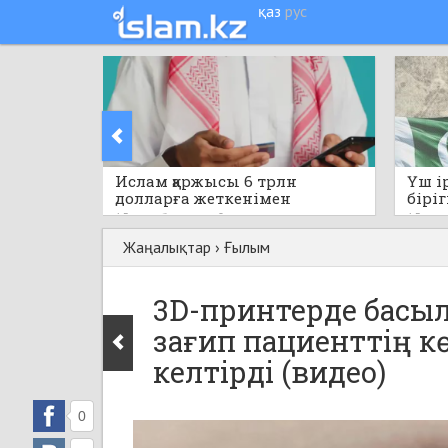
қаз
рус
Ислам қаржысы 6 трлн
Үш і
долларға жеткенімен
біріг
капитал бөлінісі біркелкі
қара
15 сағат бұрын
0
15 саға
емес
құжат
Жаңалықтар
›
Ғылым
3D-принтерде басыл
зағип пациенттің к
келтірді (видео)
0