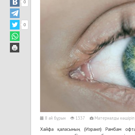
0
0
8 ай бұрын
1337
Материалды көшіріп б
Хайфа қаласының (Израил) Рамбам офтал