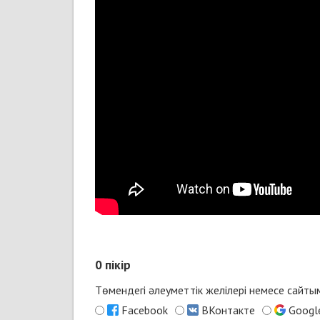
0
пікір
Төмендегі әлеуметтік желілері немесе сайт
Facebook
ВКонтакте
Googl