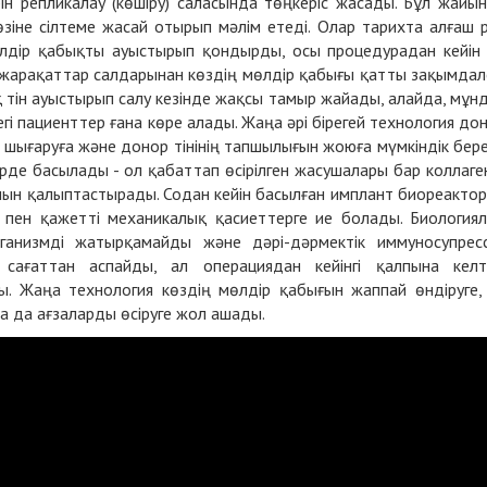
н репликалау (көшіру) саласында төңкеріс жасады. Бұл жайы
зіне сілтеме жасай отырып мәлім етеді. Олар тарихта алғаш 
лдір қабықты ауыстырып қондырды, осы процедурадан кейін
н жарақаттар салдарынан көздің мөлдір қабығы қатты зақымдал
 тін ауыстырып салу кезінде жақсы тамыр жайады, алайда, мұн
гі пациенттер ғана көре алады. Жаңа әрі бірегей технология до
ығаруға және донор тінінің тапшылығын жоюға мүмкіндік бере
рде басылады - ол қабаттап өсірілген жасушалары бар коллаге
ын қалыптастырады. Содан кейін басылған имплант биореакто
ық пен қажетті механикалық қасиеттерге ие болады. Биология
рганизмді жатырқамайды және дәрі-дәрмектік иммуносупрес
 сағаттан аспайды, ал операциядан кейінгі қалпына келт
ы. Жаңа технология көздің мөлдір қабығын жаппай өндіруге,
а да ағзаларды өсіруге жол ашады.