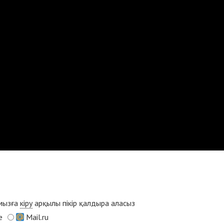
ымызға
кіру
арқылы пікір қалдыра аласыз
e
Mail.ru