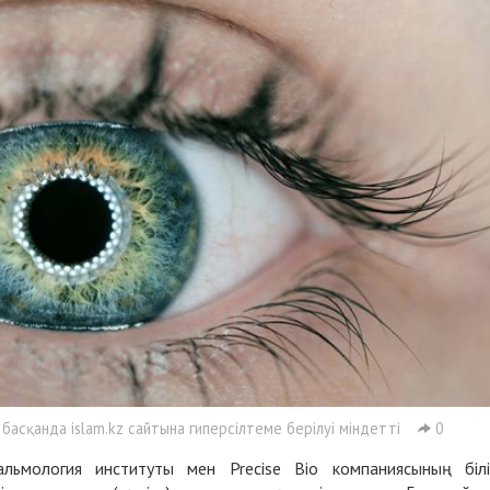
асқанда islam.kz сайтына гиперсілтеме берілуі міндетті
0
ьмология институты мен Precise Bio компаниясының білі