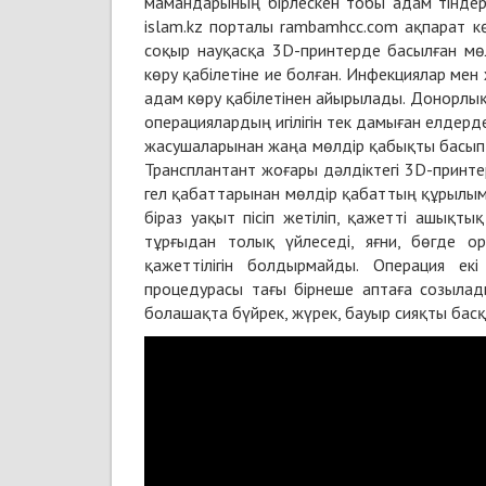
мамандарының бірлескен тобы адам тіндері
islam.kz порталы rambamhcc.com ақпарат кө
соқыр науқасқа 3D-принтерде басылған мө
көру қабілетіне ие болған. Инфекциялар ме
адам көру қабілетінен айырылады. Донорлық
операциялардың игілігін тек дамыған елдерде
жасушаларынан жаңа мөлдір қабықты басып ш
Трансплантант жоғары дәлдіктегі 3D-принте
гел қабаттарынан мөлдір қабаттың құрылым
біраз уақыт пісіп жетіліп, қажетті ашықт
тұрғыдан толық үйлеседі, яғни, бөгде о
қажеттілігін болдырмайды. Операция екі
процедурасы тағы бірнеше аптаға созылад
болашақта бүйрек, жүрек, бауыр сияқты басқ