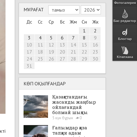
Фотогалерея
МҰРАҒАТ
Дс
Сс
Ср
Бс
Жм
Сн
Жк
Бас редактор
1
2
3
4
5
6
7
8
9
Блогтар
10
11
12
13
14
15
16
17
18
19
20
21
22
23
Кітапхана
24
25
26
27
28
29
30
31
КӨП ОҚЫЛҒАНДАР
Қазақстандағы
жасанды жаңбыр
ойлағандай
болмай шықты
5 күн бұрын
0
Ғалымдар қаза
кті
тапқан адам