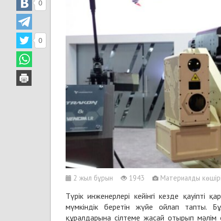
0
0
2 жыл бұрын
1943
Материалды көшіріп
Түрік инженерлері кейінгі кезде қауіпті 
мүмкіндік беретін жүйе ойлап тапты. Б
құралдарына сілтеме жасай отырып мәлім 