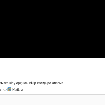
ымызға
кіру
арқылы пікір қалдыра аласыз
e
Mail.ru