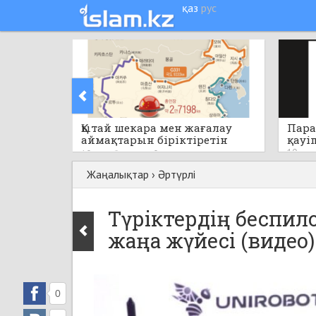
қаз
рус
Қытай шекара мен жағалау
Пара
аймақтарын біріктіретін
қауі
бірегей стратегиялық жобаны
10 саға
10 сағат бұрын
0
қолға алады
Жаңалықтар
›
Әртүрлі
Түріктердің беспил
жаңа жүйесі (видео)
0