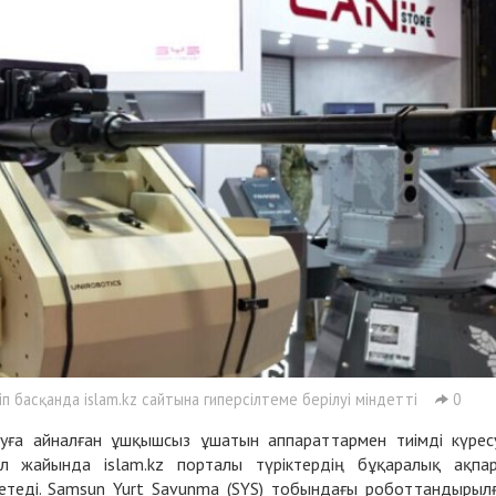
 басқанда islam.kz сайтына гиперсілтеме берілуі міндетті
0
қаруға айналған ұшқышсыз ұшатын аппараттармен тиімді күрес
ұл жайында islam.kz порталы түріктердің бұқаралық ақпа
етеді. Samsun Yurt Savunma (SYS) тобындағы роботтандырыл