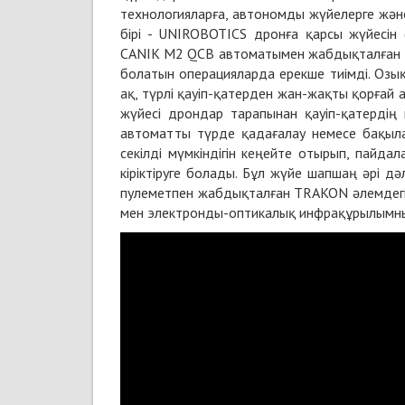
технологияларға, автономды жүйелерге жә
бірі - UNIROBOTICS дронға қарсы жүйесін (
CANIK M2 QCB автоматымен жабдықталған 
болатын операцияларда ерекше тиімді. Озы
ақ, түрлі қауіп-қатерден жан-жақты қорға
жүйесі дрондар тарапынан қауіп-қатердің 
автоматты түрде қадағалау немесе бақыла
секілді мүмкіндігін кеңейте отырып, пайда
кіріктіруге болады. Бұл жүйе шапшаң әрі д
пулеметпен жабдықталған TRAKON әлемдегі
мен электронды-оптикалық инфрақұрылымны