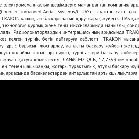
не электромеханикалық шешімдерге маманданған компаниялар
Counter-Unmanned Aerial Systems/C-UAS) сынақтан сәтті өткіз
TRAKON қашықтан басқарылатын қару-жарақ жүйесі C-UAS қа
қ технология құрлық және теңіз миссияларында маңызды, сонд
й алады. Радиолокаторлардың интеграциясының арқасында TRA
кез келген түрінің бетін қайтаруға қабілетті. TRAKON нысан
у, ұрыс барысын жоспарлау, аатысты басқару жүйесін жетілд
лануға қолайлы жағын арттырып, түрлі әскери басқару жүйелер
әл жауап қатуға көмектеседі. CANiK M2 QCB, 12,7x99 мм калиб
 ең төмен шашыраңқы, жоғары тұрақтылық, атуды басқару жүй
ң арқасында бәсекелестерден айтарлықтай артықшылықтарға 