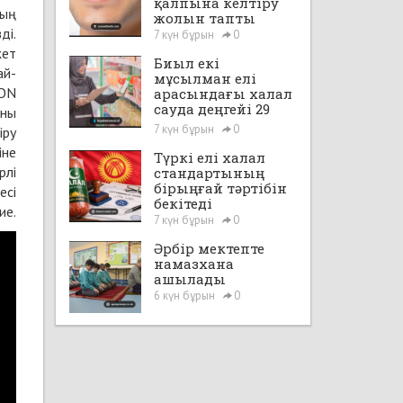
қалпына келтіру
дың
жолын тапты
ді.
7 күн бұрын
0
жет
Биыл екі
ай-
мұсылман елі
KON
арасындағы халал
сауда деңгейі 29
аны
млрд доллардан
7 күн бұрын
0
іру
асады
іне
Түркі елі халал
рлі
стандартының
бірыңғай тәртібін
есі
бекітеді
ие.
7 күн бұрын
0
Әрбір мектепте
намазхана
ашылады
6 күн бұрын
0