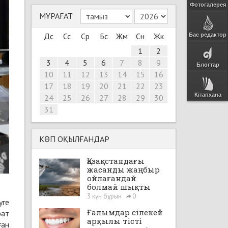
Фотогалерея
МҰРАҒАТ
Дс
Сс
Ср
Бс
Жм
Сн
Жк
Бас редактор
1
2
3
4
5
6
7
8
9
Блогтар
10
11
12
13
14
15
16
17
18
19
20
21
22
23
Кітапхана
24
25
26
27
28
29
30
31
КӨП ОҚЫЛҒАНДАР
Қазақстандағы
жасанды жаңбыр
ойлағандай
болмай шықты
3 күн бұрын
0
уге
Ғалымдар сілекей
рат
арқылы тісті
ған