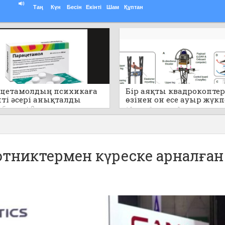
Таң
Күн
Бесін
Екінті
Шам
Құптан
цетамолдың психикаға
Бір аяқты квадрокоптер
пті әсері анықталды
өзінен он есе ауыр жүк
секіре алады (видео)
т бұрын
0
10 сағат бұрын
0
отниктермен күреске арналған