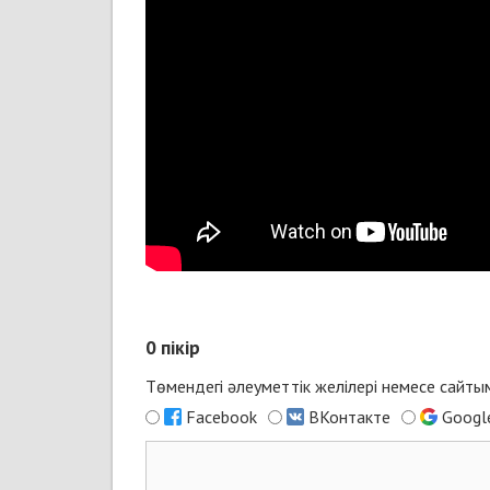
0
пікір
Төмендегі әлеуметтік желілері немесе сайт
Facebook
ВКонтакте
Googl