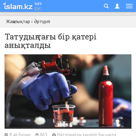
қаз
рус
Жаңалықтар
›
Әртүрлі
Татудың тағы бір қатері
анықталды
8 ай бұрын
863
Материалды көшіріп басқанда