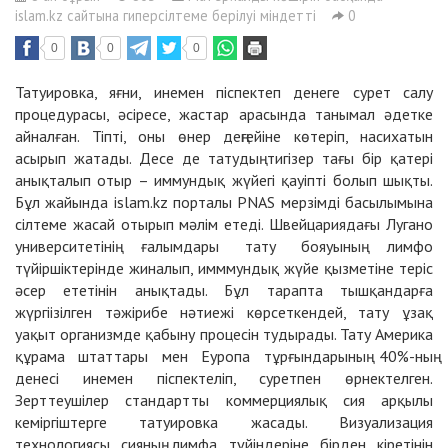
islam.kz сайтына гиперсілтеме берілуі міндетті
0
0
0
0
Татуировка, яғни, инемен піспектеп денеге сурет салу
процедурасы, әсіресе, жастар арасында танымал әдетке
айналған. Тіпті, оны өнер деңгейіне көтеріп, насихатын
асырып жатады. Десе де татудың тигізер тағы бір қатері
анықталып отыр – иммундық жүйегі қауіпті болып шықты.
Бұл жайында islam.kz порталы PNAS мерзімді басылымына
сілтеме жасай отырып мәлім етеді. Швейцариядағы Лугано
университетінің ғалымдары тату бояуының лимфо
түйіршіктерінде жиналып, имммундық жүйе қызметіне теріс
әсер ететінін анықтады. Бұл тарапта тышқандарға
жүргіізілген тәжірибе нәтиежі көрсеткендей, тату ұзақ
уақыт организмде қабыну процесін тудырады. Тату Америка
құрама штаттары мен Еуропа тұрғындарының 40%-ның
денесі инемен піспектеліп, суретпен өрнектелген.
Зерттеушілер стандартты коммерциялық сия арқылы
кеміргіштерге татуировка жасады. Визуализация
технологиясы сияның лимфа түйіндеріне бірден кіретінін