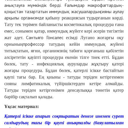
анықтауға мүмкіндік берді. Ғалымдар макрофагтардың -
қоқыстан тазартатын иммундық жасушалардың сияны аулау
арқылы организмде
қабыну реакциясын тудырғанын көрді.
Тату
тек терімен байланысты косметикалық процедура ғана
емес, сонымен қатар, иммундық жүйеге кері әсерін тигізетін
Сантьяго Гонсалес
жат әдет.
есімді Лугано жоғарғы оқу
профессор
орнының
татудың кейін иммундық жүйені
титықтатын, яғни, органимзнің табиғи қорғаныш қабілетін
әлсірететін қауіпті процедура екенін тілге тиек етті. Бұдан
бөлек, тату - инфекциялық ауруларды жұқтыру қатері
жоғары процедура. Бұдан бөлек, қатерлі ісікке бастайтын
қаупі тағы бар. Ең қиыны - татуды теріден кетіргенмен
сияны лимфатикалық түйіршіктерден кетіре алмайды.
Татуды теріден кетіргенімен денсаулыққа төнетін қатер
бәрібір сақталып қалады.
Ұқсас материал:
Қатерлі ісікке апарып соқтыратын денеге инемен сурет
салдырудың тағы бір қаупі анықталды (баяулатылған