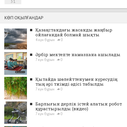
31
КӨП ОҚЫЛҒАНДАР
■
Қазақстандағы жасанды жаңбыр
ойлағандай болмай шықты
4 күн бұрын
0
■
Әрбір мектепте намазхана ашылады
7 күн бұрын
0
■
Қытайда шөлейттенумен күресудің
тың әрі тиімді әдісі табылды
7 күн бұрын
0
■
Барлығын дерлік істей алатын робот
құрастырылды (видео)
7 күн бұрын
0