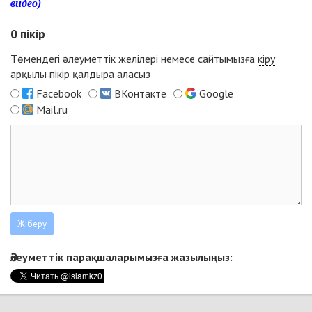
видео)
0
пікір
Төмендегі әлеуметтік желілері немесе сайтымызға
кіру
арқылы пікір қалдыра аласыз
Facebook
ВКонтакте
Google
Mail.ru
Әлеуметтік парақшаларымызға жазылыңыз: