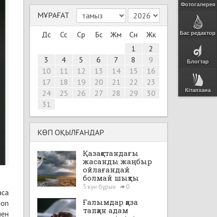
Фотогалерея
МҰРАҒАТ
Дс
Сс
Ср
Бс
Жм
Сн
Жк
Бас редактор
1
2
3
4
5
6
7
8
9
Блогтар
10
11
12
13
14
15
16
17
18
19
20
21
22
23
Кітапхана
24
25
26
27
28
29
30
31
КӨП ОҚЫЛҒАНДАР
Қазақстандағы
жасанды жаңбыр
ойлағандай
болмай шықты
5 күн бұрын
0
аса
Ғалымдар қаза
ion
тапқан адам
мен