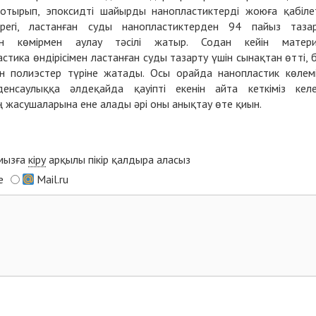
отырып, эпоксидті шайырды нанопластиктерді жоюға қабіле
лірегі, ластанған суды нанопластиктерден 94 пайыз таза
лген көмірмен аулау тәсілі жатыр. Содан кейін матер
тика өндірісімен ластанған суды тазарту үшін сынақтан өтті, 
н полиэстер түріне жатады. Осы орайда нанопластик көлем
енсаулыққа әлдеқайда қауіпті екенін айта кеткіміз келе
ің жасушаларына ене алады әрі оны анықтау өте қиын.
ымызға
кіру
арқылы пікір қалдыра аласыз
e
Mail.ru