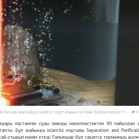
 басқан жағдайда islam.kz порталына сілтеме берілуі міндетті
0
мдары ластанған суды зиянды нанопластиктен 90 пайыздан 
тапты. Бұл жайында islam.kz порталы Separation and Purificat
сай отырып мәлім етеді. Ғалымдар бұл тарапта термиялық жол