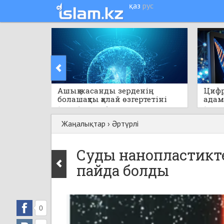
қаз
рус
Ашық жасанды зерденің
Цифр
болашақты қалай өзгертетіні
адам
айтылды
сақта
1 сағат бұрын
0
1 сағат
Жаңалықтар
›
Әртүрлі
Суды нанопластикт
пайда болды
0