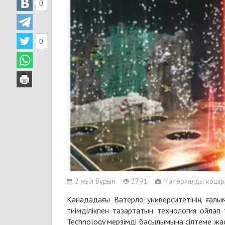
0
0
2 жыл бұрын
2791
Материалды көшіріп
Канададағы Ватерло университетінің ғалы
тиімділікпен тазартатын технология ойлап 
Technology мерзімді басылымына сілтеме жа