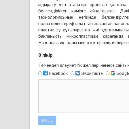
ыдырату деп аталатын процесті қолдана 
белсендірілген көмірге айналдырды. Дә
технологиясының негізінде белсендірі
полиэтилентерефталаттан жасалған наноплас
пластик су құтыларында жиі қолданылаты
байланысты микропластикке қарағанда д
Нанопластик адам мен өзге тіршілік иелерін
0
пікір
Төмендегі әлеуметтік желілері немесе сайт
Facebook
ВКонтакте
Googl