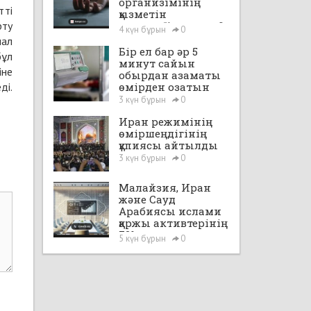
организімінің
тті
қызметін
рту
уақытша“іске қосты”
4 күн бұрын
0
иал
Бір ел бар әр 5
бұл
минут сайын
іне
обырдан азаматы
ді.
өмірден озатын
3 күн бұрын
0
Иран режимінің
өміршеңдігінің
құпиясы айтылды
3 күн бұрын
0
Малайзия, Иран
және Сауд
Арабиясы ислами
қаржы активтерінің
72%-на ие
5 күн бұрын
0