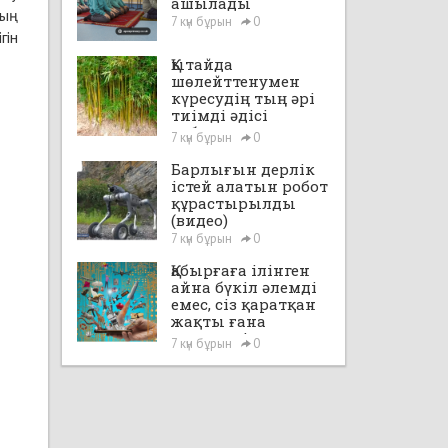
ашылады
дың
7 күн бұрын
0
гін
Қытайда
шөлейттенумен
күресудің тың әрі
тиімді әдісі
табылды
7 күн бұрын
0
Барлығын дерлік
істей алатын робот
құрастырылды
(видео)
7 күн бұрын
0
Қабырғаға ілінген
айна бүкіл әлемді
емес, сіз қаратқан
жақты ғана
көрсетеді
7 күн бұрын
0