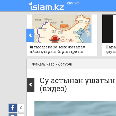
қаз
рус
Қытай шекара мен жағалау
Пара
аймақтарын біріктіретін
қауі
бірегей стратегиялық жобаны
Кеше
Кеше
0
қолға алады
Жаңалықтар
›
Әртүрлі
Су астынан ұшатын
(видео)
0