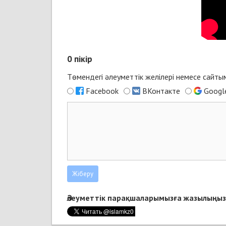
0
пікір
Төмендегі әлеуметтік желілері немесе сайт
Facebook
ВКонтакте
Googl
Әлеуметтік парақшаларымызға жазылыңыз