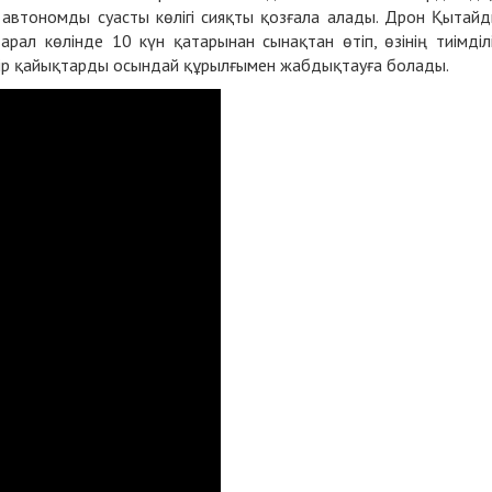
а автономды суасты көлігі сияқты қозғала алады. Дрон Қытай
л көлінде 10 күн қатарынан сынақтан өтіп, өзінің тиімділі
гуір қайықтарды осындай құрылғымен жабдықтауға болады.