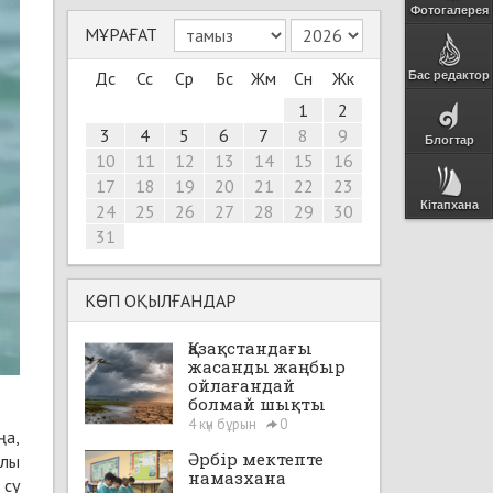
Фотогалерея
МҰРАҒАТ
Дс
Сс
Ср
Бс
Жм
Сн
Жк
Бас редактор
1
2
3
4
5
6
7
8
9
Блогтар
10
11
12
13
14
15
16
17
18
19
20
21
22
23
Кітапхана
24
25
26
27
28
29
30
31
КӨП ОҚЫЛҒАНДАР
Қазақстандағы
жасанды жаңбыр
ойлағандай
болмай шықты
4 күн бұрын
0
ңа,
Әрбір мектепте
алы
намазхана
 су