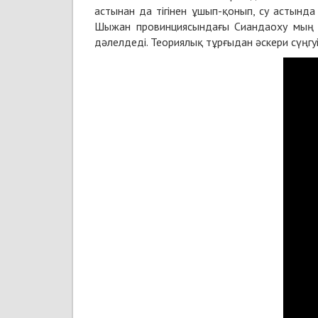
астынан да тігінен ұшып-қонып, су астынд
Шыжан провинциясындағы Сиандаоху мың ара
дәлелдеді. Теориялық тұрғыдан әскери сүң