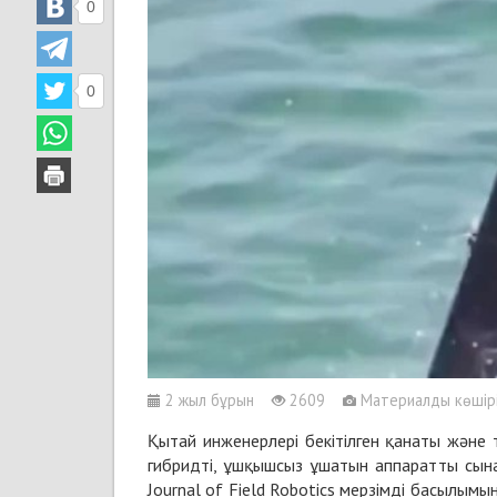
0
0
2 жыл бұрын
2609
Материалды көшіріп
Қытай инженерлері бекітілген қанаты және 
гибридті, ұшқышсыз ұшатын аппаратты сына
Journal of Field Robotics мерзімді басылымы