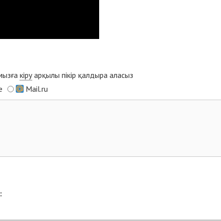
ымызға
кіру
арқылы пікір қалдыра аласыз
e
Mail.ru
: