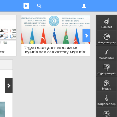
Бас бет
Жаңалықтар
Түркі елдеріне енді жеке
Электр
пен
куәлікпен саяхаттау мүмкін
пайдала
болмақ
Кеше
0
Кеше
0
Мақалалар
Сұрақ-жауап
Медиа
Көңілсерпер