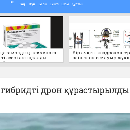
Таң
Күн
Бесін
Екінті
Шам
Құптан
цетамолдың психикаға
Бір аяқты квадрокоптер
пті әсері анықталды
өзінен он есе ауыр жүк
секіре алады (видео)
0
Кеше
0
 гибридті дрон құрастырылды