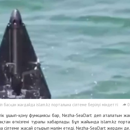
 басқан жағдайда islam.kz порталына сілтеме берілуі міндетті
0
тік ұшып-қону функциясы бар, Nezha-SeaDart деп аталатын жа
қтан өткізгені туралы хабарлады. Бұл жайында islam.kz порт
на сілтеме жасай отырып мәлім етеді. Nezha-SeaDart жерден де,