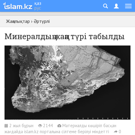
қаз
рус
Жаңалықтар
›
Әртүрлі
Минералдың жаңа түрі табылды
2 жыл бұрын
2144
Материалды көшіріп басқан
жағдайда islam.kz порталына сілтеме берілуі міндетті
0