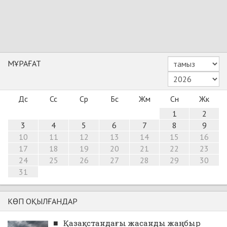
МҰРАҒАТ
Дс
Сс
Ср
Бс
Жм
Сн
Жк
1
2
3
4
5
6
7
8
9
10
11
12
13
14
15
16
17
18
19
20
21
22
23
24
25
26
27
28
29
30
31
КӨП ОҚЫЛҒАНДАР
■
Қазақстандағы жасанды жаңбыр