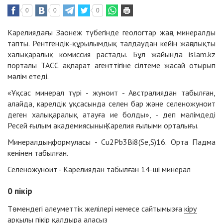
0
0
0
Карелиядағы Заонеж түбегінде геологтар жаңа минералды
тапты. Рентгендік-құрылымдық талдаудан кейін жаңалықты
халықаралық комиссия растады. Бұл жайында islam.kz
порталы ТАСС ақпарат агенттігіне сілтеме жасай отырып
мәлім етеді.
«Ұқсас минерал түрі - жуноит - Австралиядан табылған,
алайда, карелдік ұқсасында селен бар және селеножуноит
деген халықаралық атауға ие болды», - деп мәлімдеді
Ресей ғылым академиясының Карелия ғылыми орталығы.
Минералдың формуласы - Cu2Pb3Bi8(Se,S)16. Орта Падма
кенінен табылған.
Селеножуноит - Карелиядан табылған 14-ші минерал
0
пікір
Төмендегі әлеуметтік желілері немесе сайтымызға
кіру
арқылы пікір қалдыра аласыз