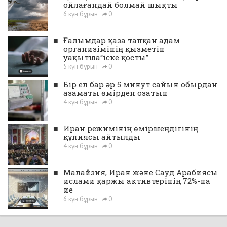
ойлағандай болмай шықты
6 күн бұрын
0
■
Ғалымдар қаза тапқан адам
организімінің қызметін
уақытша“іске қосты”
5 күн бұрын
0
■
Бір ел бар әр 5 минут сайын обырдан
азаматы өмірден озатын
4 күн бұрын
0
■
Иран режимінің өміршеңдігінің
құпиясы айтылды
4 күн бұрын
0
■
Малайзия, Иран және Сауд Арабиясы
ислами қаржы активтерінің 72%-на
ие
6 күн бұрын
0