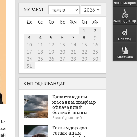
Фотогалерея
МҰРАҒАТ
Дс
Сс
Ср
Бс
Жм
Сн
Жк
Бас редактор
1
2
3
4
5
6
7
8
9
Блогтар
10
11
12
13
14
15
16
17
18
19
20
21
22
23
Кітапхана
24
25
26
27
28
29
30
31
КӨП ОҚЫЛҒАНДАР
Қазақстандағы
жасанды жаңбыр
ойлағандай
болмай шықты
5 күн бұрын
0
.kz
Ғалымдар қаза
сқа
тапқан адам
лай