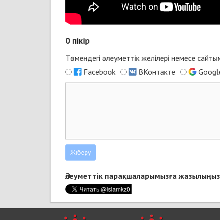
0
пікір
Төмендегі әлеуметтік желілері немесе сайт
Facebook
ВКонтакте
Googl
Әлеуметтік парақшаларымызға жазылыңыз