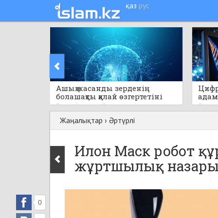
қаз
рус
Ашық жасанды зерденің
Цифр
болашақты қалай өзгертетіні
адам
айтылды
сақта
9 сағат бұрын
0
9 сағат
Жаңалықтар
›
Әртүрлі
Илон Маск робот қ
жұртшылық назарын
0