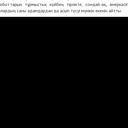
боттарын тұрмыстық күйбең тірлікте, сондай-ақ, өнеркәсі
лардың саны адамдардан да асып түсуі мүмкін екенін айтты.