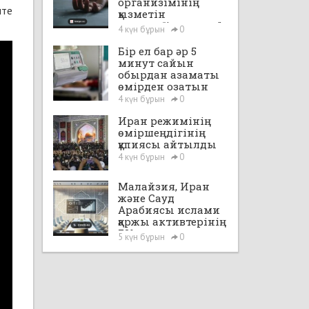
организімінің
пте
қызметін
уақытша“іске қосты”
4 күн бұрын
0
Бір ел бар әр 5
минут сайын
обырдан азаматы
өмірден озатын
4 күн бұрын
0
Иран режимінің
өміршеңдігінің
құпиясы айтылды
4 күн бұрын
0
Малайзия, Иран
және Сауд
Арабиясы ислами
қаржы активтерінің
72%-на ие
5 күн бұрын
0