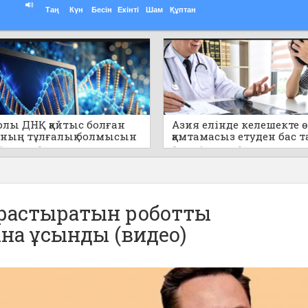
Таң
Күн
Бесін
Екінті
Шам
Құптан
лы ДНҚ қайтыс болған
Азия елінде келешекте 
ның тұлғалық болмысын
қамтамасыз етуден бас т
уға көмектеседі (видео)
арналған құқықтық негіз к
 бұрын
0
9 сағат бұрын
0
енді
ұрастыратын роботты
а ұсынды (видео)