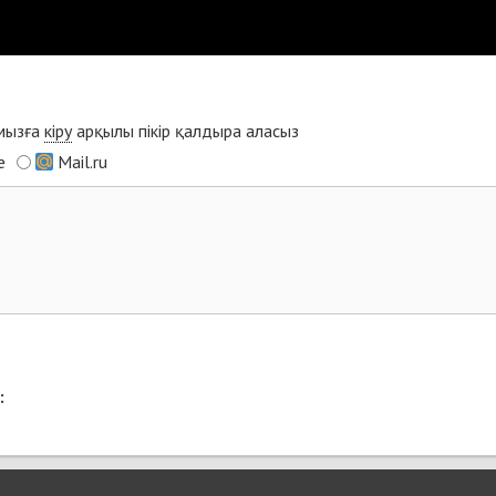
ымызға
кіру
арқылы пікір қалдыра аласыз
e
Mail.ru
: