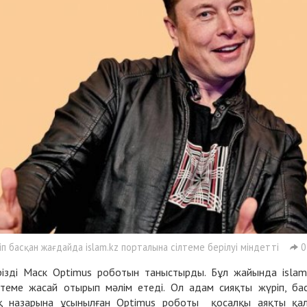
 басқан жағдайда islam.kz порталына сілтеме берілуі міндетті
0
ізді Маск Optimus роботын таныстырды. Бұл жайында islam
сілтеме жасай отырып мәлім етеді. Ол адам сияқты жүріп, ба
қ назарына ұсынылған Optimus роботы қосалқы аяқты қа