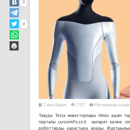
0
0
3 жыл бұрын
2787
Материалды көшіріп
Таяуда Tesla инвесторлары Илон адам тәр
порталы cursorinfo.co.il ақпарат көзіне 
роботтарды құрастыра алады. Жұртшылы