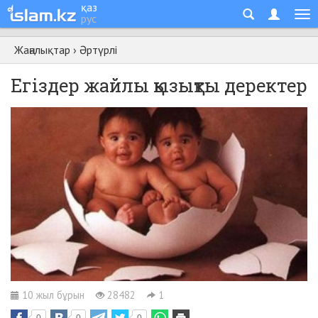
қаз
рус
Жаңалықтар
›
Әртүрлі
Егіздер жайлы қызықты деректер
10 жыл бұрын
28482
1