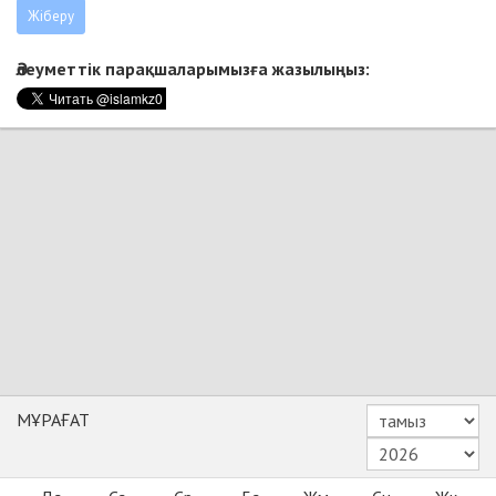
Әлеуметтік парақшаларымызға жазылыңыз:
МҰРАҒАТ