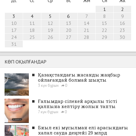
Дс
Сс
Ср
Бс
Жм
Сн
Жк
1
2
3
4
5
6
7
8
9
10
11
12
13
14
15
16
17
18
19
20
21
22
23
24
25
26
27
28
29
30
31
КӨП ОҚЫЛҒАНДАР
■
Қазақстандағы жасанды жаңбыр
ойлағандай болмай шықты
3 күн бұрын
0
■
Ғалымдар сілекей арқылы тісті
қалпына келтіру жолын тапты
7 күн бұрын
0
■
Биыл екі мұсылман елі арасындағы
халал сауда деңгейі 29 млрд