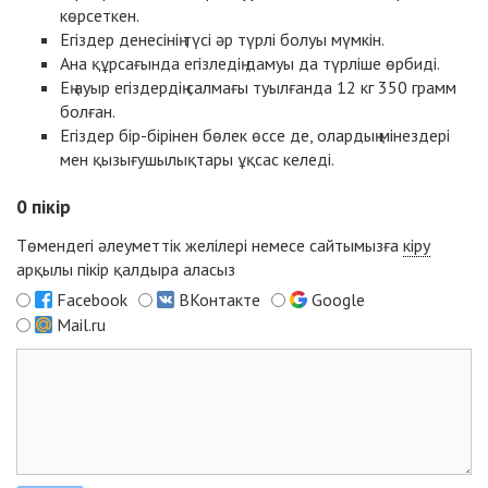
көрсеткен.
Егіздер денесінің түсі әр түрлі болуы мүмкін.
Ана құрсағында егізледің дамуы да түрліше өрбиді.
Ең ауыр егіздердің салмағы туылғанда 12 кг 350 грамм
болған.
Егіздер бір-бірінен бөлек өссе де, олардың мінездері
мен қызығушылықтары ұқсас келеді.
0
пікір
Төмендегі әлеуметтік желілері немесе сайтымызға
кіру
арқылы пікір қалдыра аласыз
Facebook
ВКонтакте
Google
Mail.ru