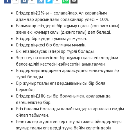
0
0
0
Егіздердің 22%-ы – солақайлар. Ал қарапайым
адамдар арасындағы солақайлар үлесі – 10%.
Ғалымдар егіздерді бір жұмыртқалы (көп зиготалы)
және екі жұмыртқалы (дизиготалы) деп бөледі.
Егіздер бір күнде туылмауы мүмкін.
Егіздердің әкесі бір болмауы мүмкін.
Екі егіздің саусақ іздері әр түрлі болады.
Зерттеу нәтижесінде бір жұмыртқалы егіздердің ми
белсенділігі кестесінің сәйкесетіні анықталған.
Егіздердің адамдармен араласудағы мінез-құлқы әр
түрлі болады.
Бір жұмыртқалы егіздердың жынысы бір бола
бермейді.
Егіздердің ДНҚ-сы бір болғанымен, араларында
өзгешеліктер бар.
Егіз балалы болғанды қалайтындарға арналған емдім
ойлап табылған.
Генетиктер жүргізген зерттеу нәтижесі әйелдердің екі
жұмыртқалы егіздерді тууға бейім келетіндерін