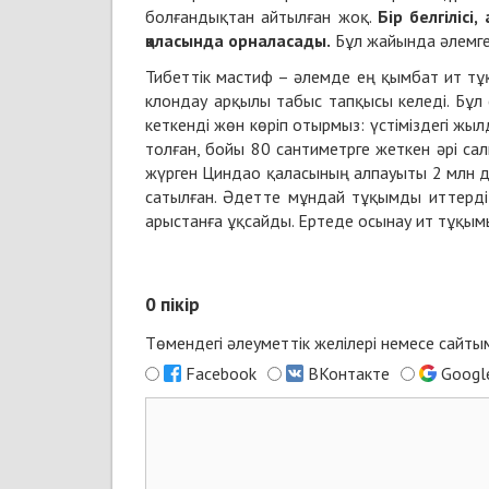
болғандықтан айтылған жоқ.
Бір белгіліс
қаласында орналасады.
Бұл жайында әлемге 
Тибеттік мастиф – әлемде ең қымбат ит тұқ
клондау арқылы табыс тапқысы келеді. Бұл 
кеткенді жөн көріп отырмыз: үстіміздегі ж
толған, бойы 80 сантиметрге жеткен әрі сал
жүрген Циндао қаласының алпауыты 2 млн до
сатылған. Әдетте мұндай тұқымды иттерді
арыстанға ұқсайды. Ертеде осынау ит тұқым
0
пікір
Төмендегі әлеуметтік желілері немесе сайт
Facebook
ВКонтакте
Googl