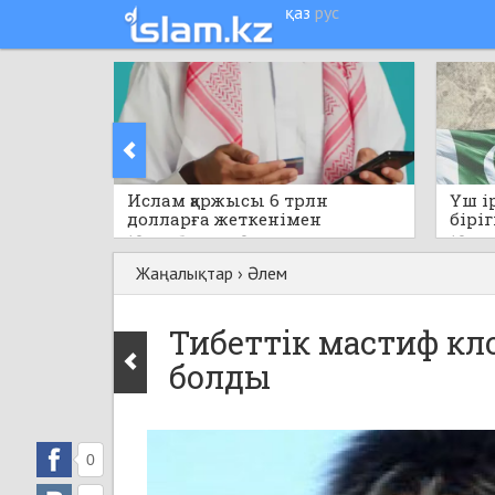
қаз
рус
Ислам қаржысы 6 трлн
Үш і
долларға жеткенімен
біріг
капитал бөлінісі біркелкі
қара
10 сағат бұрын
0
10 саға
емес
құжат
Жаңалықтар
›
Әлем
Тибеттік мастиф к
болды
0