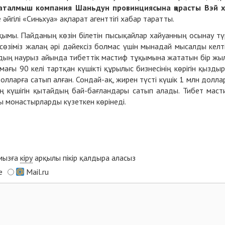
і, аталмыш компания Шаньдун провинциясына қарасты Вэй 
әйгілі «Синьхуа» ақпарат агенттігі хабар таратты.
ымы. Пайданың көзін білетін пысықайлар хайуанның осынау тү
сөзіміз жалаң әрі дәйексіз болмас үшін мынадай мысалды келт
ылдың наурыз айында тибеттік мастиф тұқымына жататын бір жы
мағы 90 келі тартқан күшікті құрылыс бизнесінің көрігін қызды
лларға сатып алған. Сондай-ақ, жирен түсті күшік 1 млн долла
ң күшігін қытайдың бай-бағландары сатып алады. Тибет маст
ы монастырларды күзеткен көрінеді.
ымызға
кіру
арқылы пікір қалдыра аласыз
e
Mail.ru