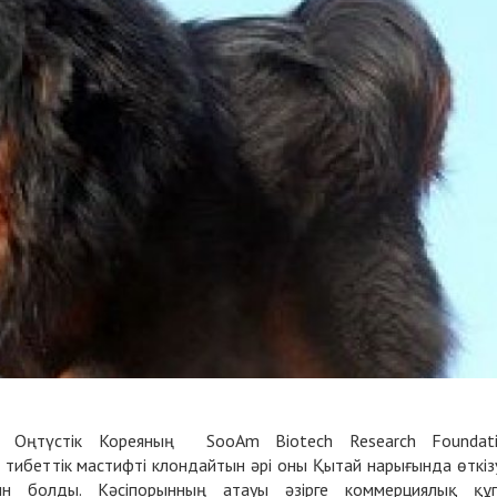
Оңтүстік Кореяның SooAm Biotech Research Foundati
тибеттік мастифті клондайтын әрі оны Қытай нарығында өткіз
тын болды. Кәсіпорынның атауы әзірге коммерциялық құ