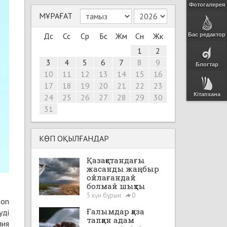
Фотогалерея
МҰРАҒАТ
Дс
Сс
Ср
Бс
Жм
Сн
Жк
Бас редактор
1
2
3
4
5
6
7
8
9
Блогтар
10
11
12
13
14
15
16
17
18
19
20
21
22
23
Кітапхана
24
25
26
27
28
29
30
31
КӨП ОҚЫЛҒАНДАР
Қазақстандағы
жасанды жаңбыр
ойлағандай
болмай шықты
5 күн бұрын
0
on
Ғалымдар қаза
уді
тапқан адам
пия