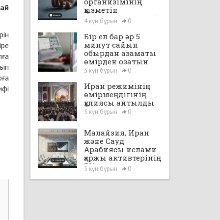
организімінің
хай
қызметін
уақытша“іске қосты”
4 күн бұрын
0
рін
Бір ел бар әр 5
минут сайын
іре
обырдан азаматы
лға
өмірден озатын
рып
3 күн бұрын
0
рға
Иран режимінің
ифі
өміршеңдігінің
құпиясы айтылды
3 күн бұрын
0
Малайзия, Иран
және Сауд
Арабиясы ислами
қаржы активтерінің
72%-на ие
5 күн бұрын
0