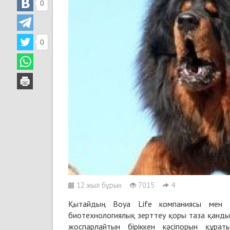
0
0
12 жыл бұрын
7015
4
Қытайдың Boya Life компаниясы мен 
биотехнологиялық зерттеу қоры таза қанды 
жоспарлайтын біріккен кәсіпорын құра