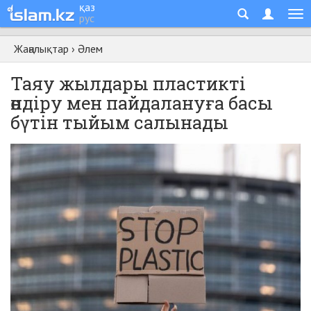
қаз
рус
Жаңалықтар
›
Әлем
Таяу жылдары пластикті
өндіру мен пайдалануға басы
бүтін тыйым салынады