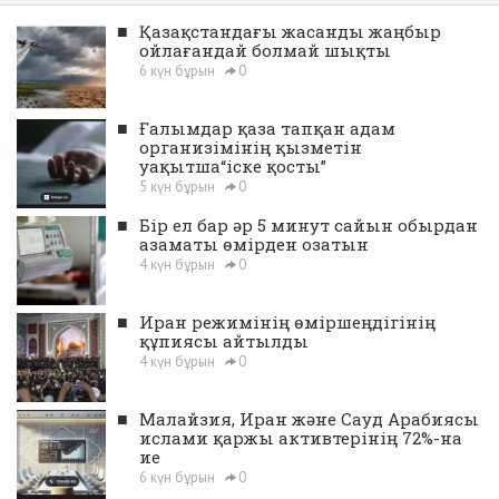
■
Қазақстандағы жасанды жаңбыр
ойлағандай болмай шықты
6 күн бұрын
0
■
Ғалымдар қаза тапқан адам
организімінің қызметін
уақытша“іске қосты”
5 күн бұрын
0
■
Бір ел бар әр 5 минут сайын обырдан
азаматы өмірден озатын
4 күн бұрын
0
■
Иран режимінің өміршеңдігінің
құпиясы айтылды
4 күн бұрын
0
■
Малайзия, Иран және Сауд Арабиясы
ислами қаржы активтерінің 72%-на
ие
6 күн бұрын
0