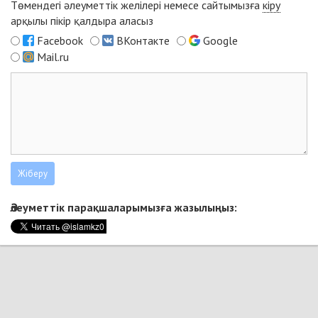
Төмендегі әлеуметтік желілері немесе сайтымызға
кіру
арқылы пікір қалдыра аласыз
Facebook
ВКонтакте
Google
Mail.ru
Әлеуметтік парақшаларымызға жазылыңыз: