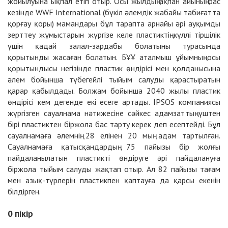
жойылуына ықпал етіп отыр. Осы жылдың ақпан айының бас
кезінде WWF International (бүкіл әлемдік жабайы табиғатта
қорғау қоры) мамандары бұл тарапта арнайы әрі ауқымды
зерттеу жұмыстарын жүргізе келе пластиктің күллі тіршілік
үшін қадай залал-зардабы болатыны турасында
қорытынды жасаған болатын. БҰҰ аталмыш ұйымның осы
қорытындысы негізінде пластик өндірісі мен қолданысына
әлем бойынша түбегейлі тыйым салуды қарастыратын
қарар қабылдады. Болжам бойынша 2040 жылы пластик
өндірісі кем дегенде екі есеге артады. IPSOS компаниясы
жүргізген сауалнама нәтижесіне сәйкес адамзаттың үштен
бірі пластиктен біржола бас тарту керек деп есептейді. Бұл
сауалнамаға әлемнің 28 елінен 20 мың адам тартылған.
Сауалнамаға қатысқандардың 75 пайызы бір жолғы
пайдаланылатын пластикті өндіруге әрі пайдалануға
біржола тыйым салуды жақтап отыр. Ал 82 пайызы тағам
мен азық-түрлерін пластикпен қаптауға да қарсы екенін
білдірген.
0
пікір