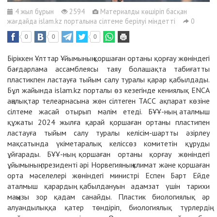
4 жыл бұрын
2594
Материалды көшіріп басқан
жағдайда islam.kz порталына сілтеме берілуі міндетті
0
0
0
0
Біріккен Ұлттар Ұйымының қоршаған ортаны қорғау жөніндегі
бағдарлама ассамблеясы таяу болашақта табиғатты
пластикпен ластауға тыйым салу туралы қарар қабылдады.
Бұл жайында islam.kz порталы өз кезегінде кениялық ENCA
аңалықтар телеарнасына жөн сілтеген ТАСС ақпарат көзіне
сілтеме жасай отырып мәлім етеді. БҰҰ-ның аталмыш
құжаты 2024 жылға қарай қоршаған ортаны пластипен
ластауға тыйым салу туралы келісім-шартты әзірлеу
мақсатында үкіметаралық келіссөз комитетін құруды
ұйғарады. БҰҰ-ның қоршаған ортаны қорғау жөніндегі
ұйымының президенті әрі Норвегияның климат және қоршаған
орта мәселелері жөніндегі министрі Еспен Барт Ейде
аталмыш қарардың қабылдануын адамзат үшін тарихи
маңызы зор қадам санайды. Пластик биологиялық әр
алуандылыққа қатер төндіріп, биологиялық түрлердің