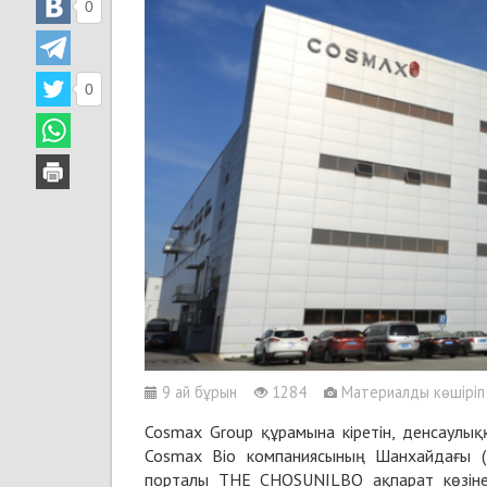
0
0
9 ай бұрын
1284
Материалды көшіріп б
Cosmax Group құрамына кіретін, денсаулық
Cosmax Bio компаниясының Шанхайдағы (
порталы THE CHOSUNILBO ақпарат көзіне