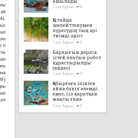
ашылады
ағы
7 күн бұрын
0
тай
LAL
Қытайда
ғыс
шөлейттенумен
күресудің тың әрі
лал
тиімді әдісі
кен
табылды
7 күн бұрын
0
тті
тік
Барлығын дерлік
істей алатын робот
лал
құрастырылды
мек
(видео)
ына
7 күн бұрын
0
MF)
Қабырғаға ілінген
оры
айна бүкіл әлемді
шкі
емес, сіз қаратқан
жақты ғана
деп
көрсетеді
7 күн бұрын
0