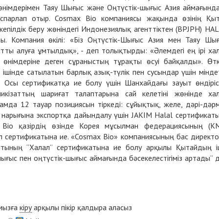
 өнімдерімен Таяу Шығыс және Оңтүстік-шығыс Азия аймағынд
спарлап отыр. Cosmax Bio компаниясы жақында өзінің Қы
кепілдік беру жөніндегі Индонезиялық агенттіктен (BPJPH) HA
ы. Компания өкілі: «Біз Оңтүстік-Шығыс Азия мен Таяу Шы
ты алуға ұмтылдық», - деп толықтырды: «Әлемдегі ең ірі ха
өнімдеріне деген сұраныстың тұрақты өсуі байқалды». Өт
ішінде сатылатын барлық азық-түлік пен сусындар үшін мінде
і. Осы сертификатқа ие болу үшін Шанхайдағы зауыт өндіріс
икізаттың шариғат талаптарына сай келетіні жөнінде ха
амда 12 тауар позициясын тіркеді: сұйықтық, желе, дәрі-дәр
я нарығына экспортқа дайындалу үшін JAKIM Halal сертификат
 Bio қазірдің өзінде Корея мұсылман федерациясының (K
 сертификатына ие. «Cosmax Bio» компаниясының бас директ
ның “Халал” сертификатына ие болу арқылы Қытайдың і
шығыс пен оңтүстік-шығыс аймағында бәсекелестігіміз артады” 
ымызға
кіру
арқылы пікір қалдыра аласыз