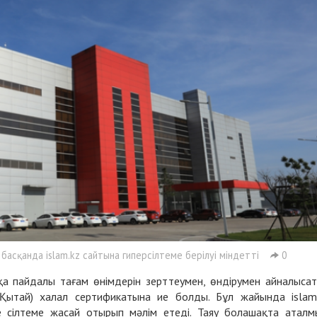
асқанда islam.kz сайтына гиперсілтеме берілуі міндетті
0
қа пайдалы тағам өнімдерін зерттеумен, өндірумен айналыса
Қытай) халал сертификатына ие болды. Бұл жайында islam
 сілтеме жасай отырып мәлім етеді. Таяу болашақта атал