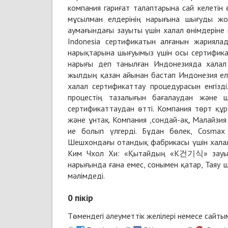
компания гариғат талаптарына сай келетін
мұсылман елдерінің нарығына шығуды жо
аумағындағы зауыты үшін халал өнімдеріне 
Indonesia сертификатын алғанын жариялад
нарықтарына шығуымыз үшін осы сертификат
нарығы деп танылған Индонезияда халал 
жылдың қазан айынан бастап Индонезия ел 
халал сертификаттау процедурасын енгізд
процестің тазалығын бағалаудан және ш
сертификаттаудан өтті. Компания төрт құр
және ұнтақ. Компания ,сондай-ақ, Малайзи
ие болып үлгерді. Бұдан бөлек, Cosmax
Шешхондағы отандық фабрикасы үшін халал
Ким Чхол Хи: «Қытайдың «K건기식» зауыты
нарығында ғана емес, сонымен қатар, Таяу 
мәлімдеді.
0
пікір
Төмендегі әлеуметтік желілері немесе сайт