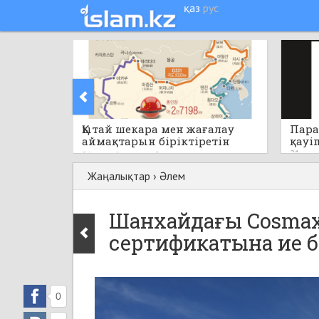
қаз
рус
Қытай шекара мен жағалау
Пара
аймақтарын біріктіретін
қауі
бірегей стратегиялық жобаны
21 саға
21 сағат бұрын
0
қолға алады
Жаңалықтар
›
Әлем
Шанхайдағы Cosmax
сертификатына ие 
0