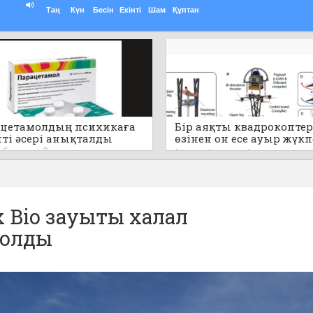
Таң
Күн
Бесін
Екінті
Шам
Құптан
цетамолдың психикаға
Бір аяқты квадрокоптер
пті әсері анықталды
өзінен он есе ауыр жүк
секіре алады (видео)
т бұрын
0
21 сағат бұрын
0
 Bio зауыты халал
болды