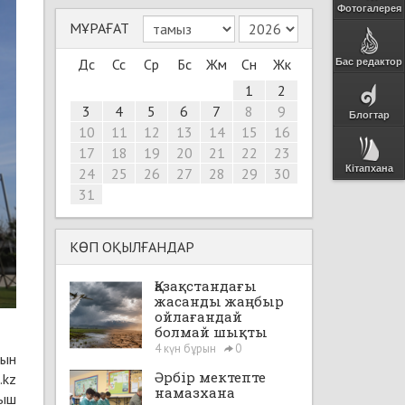
Фотогалерея
МҰРАҒАТ
Дс
Сс
Ср
Бс
Жм
Сн
Жк
Бас редактор
1
2
3
4
5
6
7
8
9
Блогтар
10
11
12
13
14
15
16
17
18
19
20
21
22
23
Кітапхана
24
25
26
27
28
29
30
31
КӨП ОҚЫЛҒАНДАР
Қазақстандағы
жасанды жаңбыр
ойлағандай
болмай шықты
4 күн бұрын
0
тын
Әрбір мектепте
.kz
намазхана
мыш