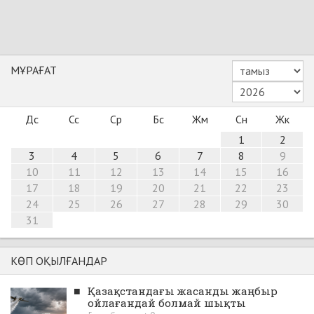
МҰРАҒАТ
Дс
Сс
Ср
Бс
Жм
Сн
Жк
1
2
3
4
5
6
7
8
9
10
11
12
13
14
15
16
17
18
19
20
21
22
23
24
25
26
27
28
29
30
31
КӨП ОҚЫЛҒАНДАР
■
Қазақстандағы жасанды жаңбыр
ойлағандай болмай шықты