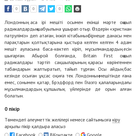
0
0
0
Лондонның аса ірі мешіті осымен екінші мәрте оңшыл
радикалдардың шабуылына ұшырап отыр. Өздерін «христиан
патруліміз» деп атаған, інжіл кітабының бірнеше данасы мен
парақтарын қолтықтарына қыстыра келген келген 4 адам
мешіт ауласына баса-көктеп кіріп, мұсылмандардың есін
шығарған. Абырой болғанда, Britain First оңшыл
радикалдары тәртіп сақшыларының қарасы көрінгеннен
табандарын жалтыратып, тайып тұрған. Осы айдың бас
кезінде осыған ұқсас оқиға тек Лондонның мешітінде ғана
емес, сонымен қатар, Брэдфорд пен Глазго қалаларындағы
мұсылмандардың құлшылық үйлерінде де орын алған
болатын.
0
пікір
Төмендегі әлеуметтік желілері немесе сайтымызға
кіру
арқылы пікір қалдыра аласыз
Facebook
ВКонтакте
Google