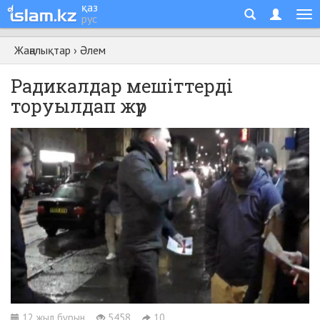
қаз
рус
Жаңалықтар
›
Әлем
Радикалдар мешіттерді
торуылдап жүр
12 жыл бұрын
5458
10