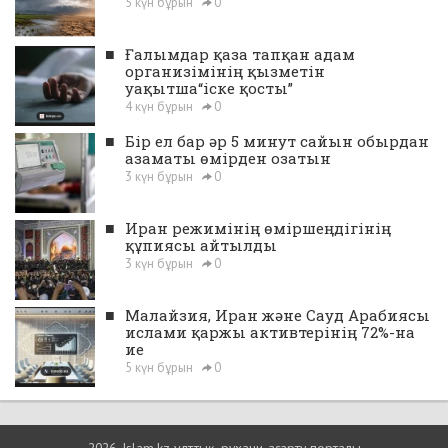
5 күн бұрын
0
■
Ғалымдар қаза тапқан адам
организімінің қызметін
уақытша“іске қосты”
4 күн бұрын
0
■
Бір ел бар әр 5 минут сайын обырдан
азаматы өмірден озатын
3 күн бұрын
0
■
Иран режимінің өміршеңдігінің
құпиясы айтылды
3 күн бұрын
0
■
Малайзия, Иран және Сауд Арабиясы
ислами қаржы активтерінің 72%-на
ие
5 күн бұрын
0
2026, Islam.kz ұлттық, рухани-ағарту порталы