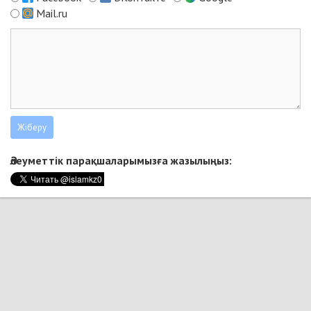
Mail.ru
Әлеуметтік парақшаларымызға жазылыңыз: