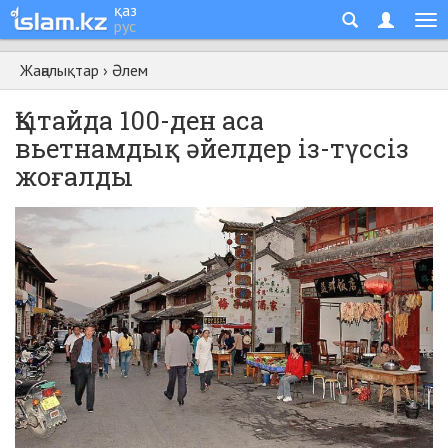
қаз
рус
Жаңалықтар
›
Әлем
Қытайда 100-ден аса
вьетнамдық әйелдер із-түссіз
жоғалды