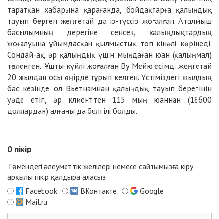
таратқан хабарына қарағанда, бойдақтарға қалыңдық
тауып берген жеңгетай да із-түссіз жоғалған. Аталмыш
басылымның дерегіне сенсек, қалыңдықтардың
жоғалуына ұйымдасқан қылмыстық топ кінәлі көрінеді.
Сондай-ақ, әр қалыңдық үшін мыңдаған юан (қалыңмал)
төленген. Ұшты-күйлі жоғалған Ву Мейю есімді жеңгетай
20 жылдан осы өңірде тұрып келген. Үстіміздегі жылдың
бас кезінде ол Вьетнамнан қалыңдық тауып беретінін
уәде етіп, әр клиенттен 115 мың юаннан (18600
доллардан) алғаны да белгілі болды.
0
пікір
Төмендегі әлеуметтік желілері немесе сайтымызға
кіру
арқылы пікір қалдыра аласыз
Facebook
ВКонтакте
Google
Mail.ru