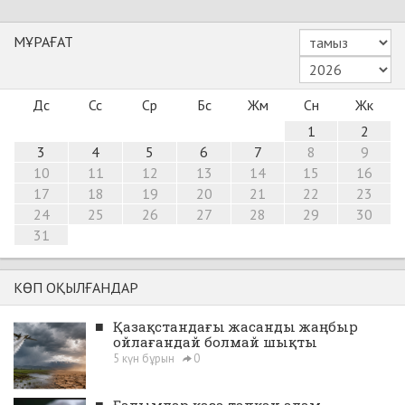
МҰРАҒАТ
Дс
Сс
Ср
Бс
Жм
Сн
Жк
1
2
3
4
5
6
7
8
9
10
11
12
13
14
15
16
17
18
19
20
21
22
23
24
25
26
27
28
29
30
31
КӨП ОҚЫЛҒАНДАР
■
Қазақстандағы жасанды жаңбыр
ойлағандай болмай шықты
5 күн бұрын
0