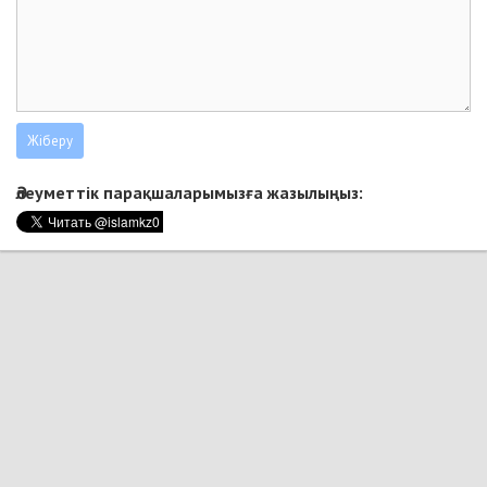
Әлеуметтік парақшаларымызға жазылыңыз: