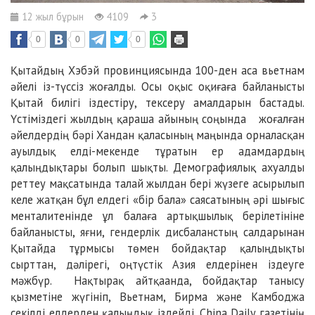
12 жыл бұрын
4109
3
0
0
0
Қытайдың Хэбэй провинциясында 100-ден аса вьетнам
әйелі із-түссіз жоғалды. Осы оқыс оқиғаға байланысты
Қытай билігі іздестіру, тексеру амалдарын бастады.
Үстіміздегі жылдың қараша айының соңында жоғалған
әйелдердің бәрі Хандан қаласының маңында орналасқан
ауылдық елді-мекенде тұратын ер адамдардың
қалыңдықтары болып шықты. Демографиялық ахуалды
реттеу мақсатында талай жылдан бері жүзеге асырылып
келе жатқан бұл елдегі «бір бала» саясатының әрі шығыс
менталитенінде ұл балаға артықшылық берілетініне
байланысты, яғни, гендерлік дисбаланстың салдарынан
Қытайда тұрмысы төмен бойдақтар қалыңдықты
сырттан, дәлірегі, оңтүстік Азия елдерінен іздеуге
мәжбүр. Нақтырақ айтқаанда, бойдақтар танысу
қызметіне жүгініп, Вьетнам, Бирма және Камбоджа
секілді елдерден қалыңдық іздейді. China Daily газетінің