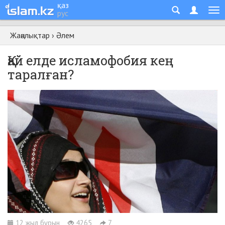
қаз
рус
Жаңалықтар
›
Әлем
Қай елде исламофобия кең
таралған?
12 жыл бұрын
4265
7