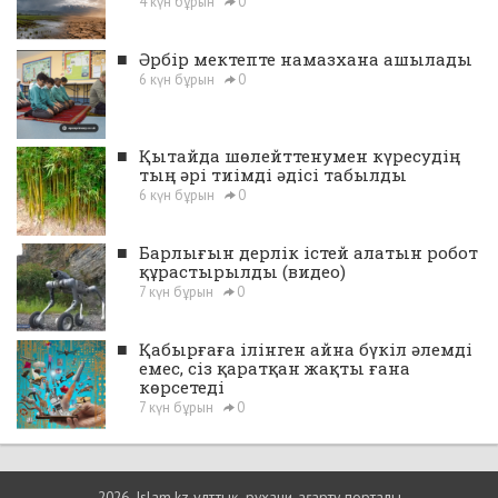
4 күн бұрын
0
■
Әрбір мектепте намазхана ашылады
6 күн бұрын
0
■
Қытайда шөлейттенумен күресудің
тың әрі тиімді әдісі табылды
6 күн бұрын
0
■
Барлығын дерлік істей алатын робот
құрастырылды (видео)
7 күн бұрын
0
■
Қабырғаға ілінген айна бүкіл әлемді
емес, сіз қаратқан жақты ғана
көрсетеді
7 күн бұрын
0
2026, Islam.kz ұлттық, рухани-ағарту порталы