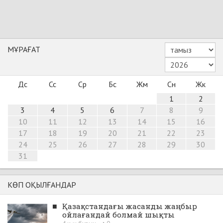
МҰРАҒАТ
Дс
Сс
Ср
Бс
Жм
Сн
Жк
1
2
3
4
5
6
7
8
9
10
11
12
13
14
15
16
17
18
19
20
21
22
23
24
25
26
27
28
29
30
31
КӨП ОҚЫЛҒАНДАР
■
Қазақстандағы жасанды жаңбыр
ойлағандай болмай шықты