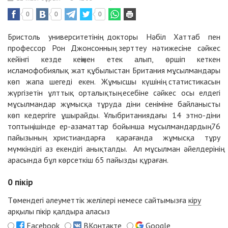
0
0
0
Бристоль университетінің докторы Нәбіл Хаттаб пен
профессор Рон Джонсонның зерттеу нәтижесіне сәйкес
кейінгі кезде кеңінен етек алып, өршіп кеткен
исламофобиялық жат құбылыстан Британия мұсылмандары
көп жапа шегеді екен. Жұмысшы күшінің статистикасын
жүргізетін ұлттық орталықтың есебіне сәйкес осы елдегі
мұсылмандар жұмысқа тұруда діни сеніміне байланысты
көп кедергіге ұшырайды. Ұлыбританиядағы 14 этно-діни
топтың ішінде ер-азаматтар бойынша мұсылмандардың 76
пайызының христиандарға қарағанда жұмысқа тұру
мүмкіндігі аз екендігі анықталды. Ал мұсылман әйелдерінің
арасында бұл көрсеткіш 65 пайызды құраған.
0
пікір
Төмендегі әлеуметтік желілері немесе сайтымызға
кіру
арқылы пікір қалдыра аласыз
Facebook
ВКонтакте
Google