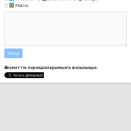
Mail.ru
Әлеуметтік парақшаларымызға жазылыңыз: