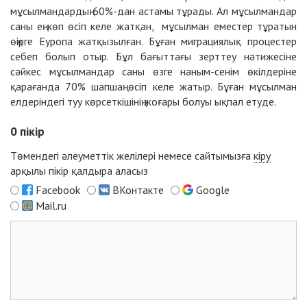
мұсылмандардың 60%-дан астамы тұрады. Ал мұсылмандар
саны ең көп өсіп келе жатқан, мұсылман еместер тұратын
өңірге Еуропа жатқызылған. Бұған миграциялық процестер
себеп болып отыр. Бұл бағыттағы зерттеу нәтижесіне
сәйкес мұсылмандар саны өзге наным-сенім өкілдеріне
қарағанда 70% шапшаң өсіп келе жатыр. Бұған мұсылман
елдеріндегі туу көрсеткішінің жоғары болуы ықпал етуде.
0
пікір
Төмендегі әлеуметтік желілері немесе сайтымызға
кіру
арқылы пікір қалдыра аласыз
Facebook
ВКонтакте
Google
Mail.ru