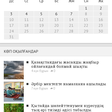
Дс
Сс
Ср
Бс
Жм
Сн
Жк
1
2
3
4
5
6
7
8
9
10
11
12
13
14
15
16
17
18
19
20
21
22
23
24
25
26
27
28
29
30
31
КӨП ОҚЫЛҒАНДАР
■
Қазақстандағы жасанды жаңбыр
ойлағандай болмай шықты
4 күн бұрын
0
■
Әрбір мектепте намазхана ашылады
7 күн бұрын
0
■
Қытайда шөлейттенумен күресудің
тың әрі тиімді әдісі табылды