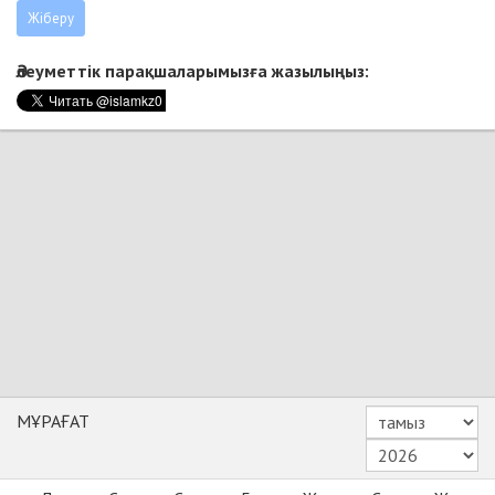
Әлеуметтік парақшаларымызға жазылыңыз:
МҰРАҒАТ