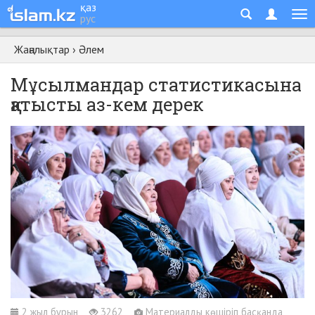
қаз
рус
Жаңалықтар
›
Әлем
Мұсылмандар статистикасына
қатысты аз-кем дерек
2 жыл бұрын
3262
Материалды көшіріп басқанда