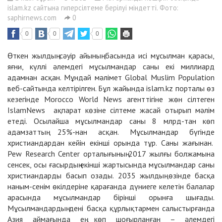
islam.kz сайтына гиперсілтеме берілуі міндетті. Фото:
saphirnews.com
0
0
0
0
Өткен жылдың сәуір айының басында исі мұсылман қарасы,
яғни, күллі әлемдегі мұсылмандар саны екі миллиард
адамнан асқан. Мұндай мәлімет Global Muslim Population
веб-сайтында келтірілген. Бұл жайында islam.kz порталы өз
кезегінде Morocco World News агенттігіне жөн сілтеген
IslamNews ақпарат көзіне сілтеме жасай отырып мәлім
етеді. Осылайша мұсылмандар саны 8 млрд-тан көп
адамзаттың 25%-нан асқан. Мұсылмандар бүгінде
христиандардан кейін екінші орында тұр. Саны жағынан.
Pew Research Center орталығының 2017 жылғы болжамына
сенсек, осы ғасырдың екінші жартысында мұсылмандар саны
христиандарды басып озады. 2035 жылдың өзінде басқа
наным-сенім өкілдеріне қарағанда дүниеге келетін балалар
арасында мұсылмандар бірінші орынға шығады.
Мұсылмандардың дені басқа құрлықтармен салыстырғанда
Азия аймағында ең көп шоғырланған – әлемдегі