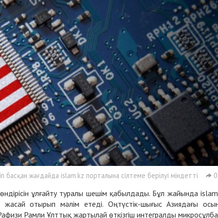
 басқан жағдайда islam.kz порталына сілтеме берілуі міндетті
0
 өндірісін ұлғайту туралы шешім қабылдады. Бұл жайында islam
е жасай отырып мәлім етеді. Оңтүстік-шығыс Азиядағы осы
Рафизи Рамли Ұлттық жартылай өткізгіш интегралды микросұлб