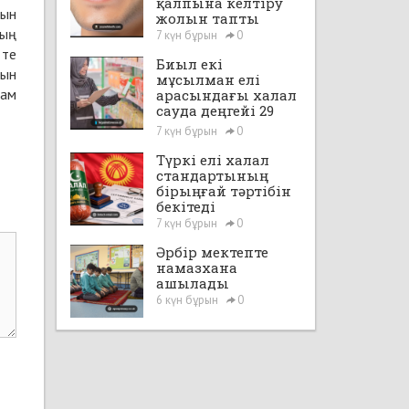
қалпына келтіру
нын
жолын тапты
ның
7 күн бұрын
0
тте
Биыл екі
нын
мұсылман елі
дам
арасындағы халал
сауда деңгейі 29
млрд доллардан
7 күн бұрын
0
асады
Түркі елі халал
стандартының
бірыңғай тәртібін
бекітеді
7 күн бұрын
0
Әрбір мектепте
намазхана
ашылады
6 күн бұрын
0