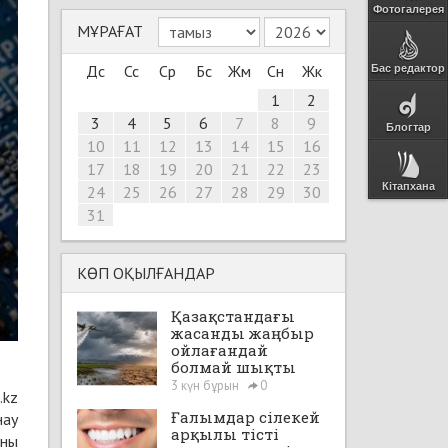
Фотогалерея
МҰРАҒАТ
Дс
Сс
Ср
Бс
Жм
Сн
Жк
Бас редактор
1
2
3
4
5
6
7
8
9
Блогтар
10
11
12
13
14
15
16
17
18
19
20
21
22
23
Кітапхана
24
25
26
27
28
29
30
31
КӨП ОҚЫЛҒАНДАР
Қазақстандағы
жасанды жаңбыр
ойлағандай
болмай шықты
3 күн бұрын
0
.kz
Ғалымдар сілекей
нау
арқылы тісті
аны