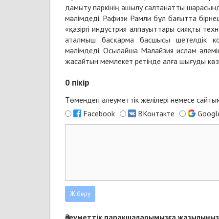
дамыту паркінің ашылу салтанатты шарасын
мәлімдеді. Рафизи Рамли бұл бағытта бірне
«қазіргі индустрия алпауыттары сияқты тех
аталмыш басқарма басшысы шетелдік ком
мәлімдеді. Осылайша Малайзия ислам әлем
жасайтын мемлекет ретінде алға шығуды көз
0
пікір
Төмендегі әлеуметтік желілері немесе сайт
Facebook
ВКонтакте
Googl
Әлеуметтік парақшаларымызға жазылыңыз