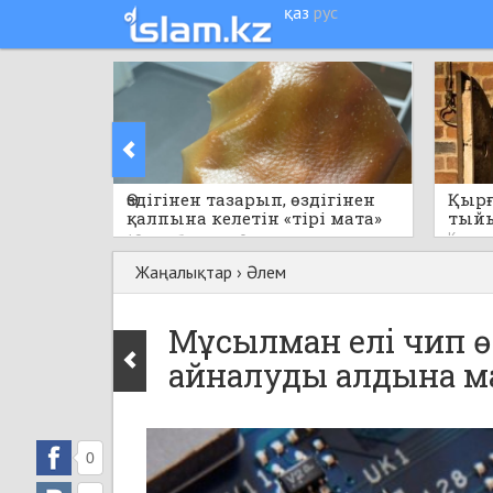
қаз
рус
Өздігінен тазарып, өздігінен
Қырғ
қалпына келетін «тірі мата»
тый
пайда болды
Кеше
19 сағат бұрын
0
Жаңалықтар
›
Әлем
Мұсылман елі чип ө
айналуды алдына ма
0