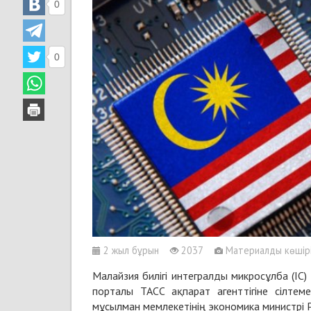
0
0
2 жыл бұрын
2037
Материалды көшіріп
Малайзия билігі интегралды микросұлба (IC)
порталы ТАСС ақпарат агенттігіне сілтем
мұсылман мемлекетінің экономика министрі 