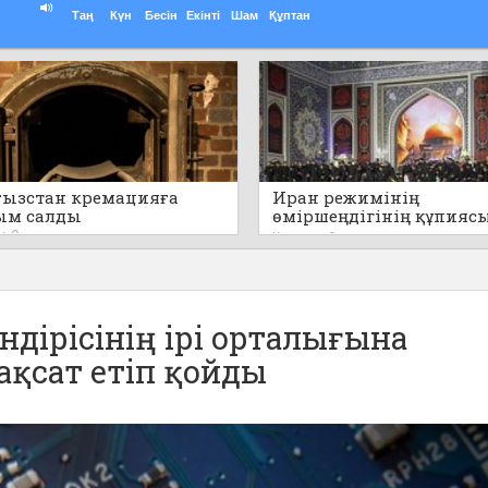
Таң
Күн
Бесін
Екінті
Шам
Құптан
ызстан кремацияға
Иран режимінің
ым салды
өміршеңдігінің құпияс
айтылды
0
Кеше
0
ндірісінің ірі орталығына
қсат етіп қойды