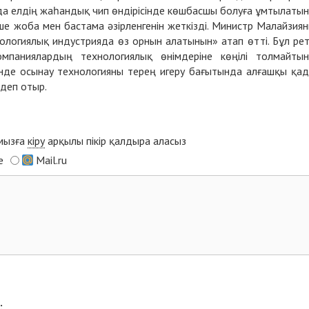
да елдің жаһандық чип өндірісінде көшбасшы болуға ұмтылаты
ше жоба мен бастама әзірленгенін жеткізді. Министр Малайзия
нологиялық индустрияда өз орнын алатынын» атап өтті. Бұл ре
паниялардың технологиялық өнімдеріне көңілі толмайты
інде осынау технологияны терең игеру бағытында алғашқы қа
деп отыр.
ымызға
кіру
арқылы пікір қалдыра аласыз
e
Mail.ru
: