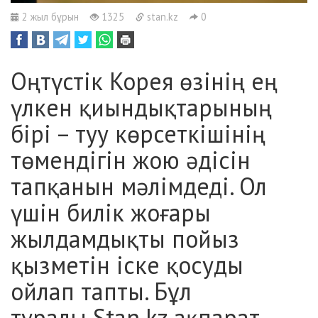
2 жыл бұрын
1325
stan.kz
0
Оңтүстік Корея өзінің ең
үлкен қиындықтарының
бірі – туу көрсеткішінің
төмендігін жою әдісін
тапқанын мәлімдеді. Ол
үшін билік жоғары
жылдамдықты пойыз
қызметін іске қосуды
ойлап тапты. Бұл
туралы Stan.kz ақпарат