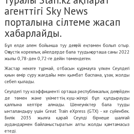
агенттігі Sky News
порталына сілтеме жасап
хабарлайды.
Бұл елде әлем бойынша туу деңгейі ең төмен болып отыр.
Оңтүстік кореялық әйелдерде бала туудың орташа саны 2022
жылы 0,78-ден 0,72-ге дейін төмендеген.
Жастар некеге тұрмай, отбасын құрмауға үлкен Сеулдегі
қиын өмір сүру жағдайы мен қымбат баспана, ұзақ жолды
себеп қылады.
Сеулдегі туу коэффициенті орташа республикалық деңгейден
де төмен және үкіметтің күш-жігері бұл құлдырауды
қалпына келтіре алмады. Шенеуніктер бала тууды
ынталандыру үшін Great Train eXpress (GTX) - ке сүйенбек.
Билік 2035 жылға қарай Сеулді бірнеше шалғай
аудандармен байланыстыратын алты жолды қамтамасыз
етеді.