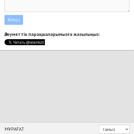
Әлеуметтік парақшаларымызға жазылыңыз:
МҰРАҒАТ