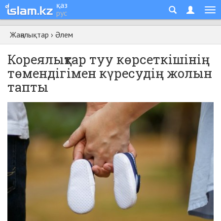
қаз
рус
Жаңалықтар
›
Әлем
Кореялықтар туу көрсеткішінің
төмендігімен күресудің жолын
тапты