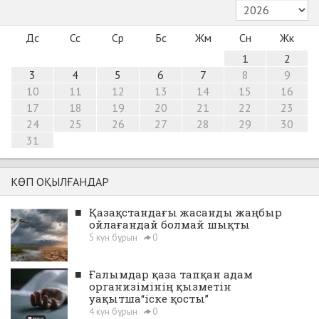
Дс
Сс
Ср
Бс
Жм
Сн
Жк
1
2
3
4
5
6
7
8
9
10
11
12
13
14
15
16
17
18
19
20
21
22
23
24
25
26
27
28
29
30
31
КӨП ОҚЫЛҒАНДАР
■
Қазақстандағы жасанды жаңбыр
ойлағандай болмай шықты
5 күн бұрын
0
■
Ғалымдар қаза тапқан адам
организімінің қызметін
уақытша“іске қосты”
4 күн бұрын
0