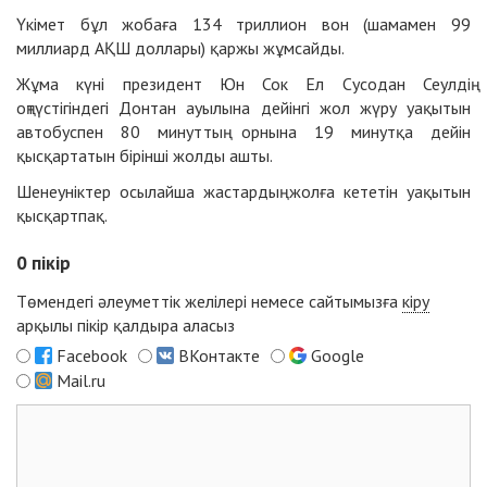
Үкімет бұл жобаға 134 триллион вон (шамамен 99
миллиард АҚШ доллары) қаржы жұмсайды.
Жұма күні президент Юн Сок Ел Сусодан Сеулдің
оңтүстігіндегі Донтан ауылына дейінгі жол жүру уақытын
автобуспен 80 минуттың орнына 19 минутқа дейін
қысқартатын бірінші жолды ашты.
Шенеуніктер осылайша жастардың жолға кететін уақытын
қысқартпақ.
0
пікір
Төмендегі әлеуметтік желілері немесе сайтымызға
кіру
арқылы пікір қалдыра аласыз
Facebook
ВКонтакте
Google
Mail.ru