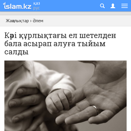
қаз
рус
Жаңалықтар
›
Әлем
Кәрі құрлықтағы ел шетелден
бала асырап алуға тыйым
салды