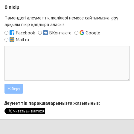
0
пікір
Төмендегі әлеуметтік желілері немесе сайтымызға
кіру
арқылы пікір қалдыра аласыз
Facebook
ВКонтакте
Google
Mail.ru
Әлеуметтік парақшаларымызға жазылыңыз: