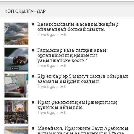
КӨП ОҚЫЛҒАНДАР
■
Қазақстандағы жасанды жаңбыр
ойлағандай болмай шықты
5 күн бұрын
0
■
Ғалымдар қаза тапқан адам
организімінің қызметін
уақытша“іске қосты”
4 күн бұрын
0
■
Бір ел бар әр 5 минут сайын обырдан
азаматы өмірден озатын
3 күн бұрын
0
■
Иран режимінің өміршеңдігінің
құпиясы айтылды
3 күн бұрын
0
■
Малайзия, Иран және Сауд Арабиясы
ислами қаржы активтерінің 72%-на