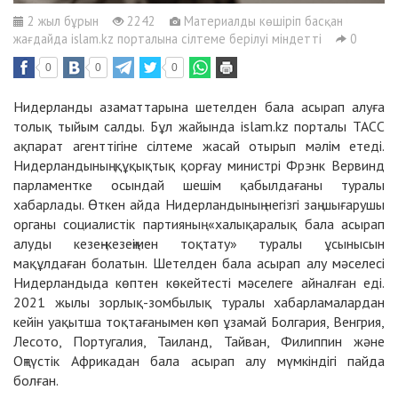
2 жыл бұрын
2242
Материалды көшіріп басқан
жағдайда islam.kz порталына сілтеме берілуі міндетті
0
0
0
0
Нидерланды азаматтарына шетелден бала асырап алуға
толық тыйым салды. Бұл жайында islam.kz порталы
ТАСС
ақпарат агенттігіне сілтеме жасай отырып мәлім етеді.
Нидерландының құқықтық қорғау министрі Фрэнк Вервинд
парламентке осындай шешім қабылдағаны туралы
хабарлады. Өткен айда Нидерландының негізгі заң шығарушы
органы социалистік партияның «халықаралық бала асырап
алуды кезең-кезеңімен тоқтату» туралы ұсынысын
мақұлдаған болатын. Шетелден бала асырап алу мәселесі
Нидерландыда көптен көкейтесті мәселеге айналған еді.
2021 жылы зорлық-зомбылық туралы хабарламалардан
кейін уақытша тоқтағанымен көп ұзамай Болгария, Венгрия,
Лесото, Португалия, Таиланд, Тайван, Филиппин және
Оңтүстік Африкадан бала асырап алу мүмкіндігі пайда
болған.